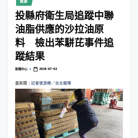
健康
投縣府衛生局追蹤中聯
油脂供應的沙拉油原
料 檢出苯駢芘事件追
蹤結果
2026-07-02
新聞中心
墨新聞
｜記者張游舜／台北報導