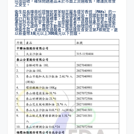
向及回收，確保問題產品未於市面上流通販售，維護民眾食
之安全。
衛生局長陳南松提醒民眾苯駢芘屬多環芳香烴（PAHs）的一
種，係於食品加工過程產生或受環境污染。我國針對食用油
脂已訂有苯駢芘限量標準，食品業者應落實自主管理，確保
產品符合衛生安全規定。並提醒業者，倘發現產品有危害衛
生安全之虞時，應即主動停止販賣及辦理回收，並通報所在
地衛生局。未依規定通報者，將依違反食安法第7條規定，處
以新臺幣3萬元以上300萬元以下罰鍰。