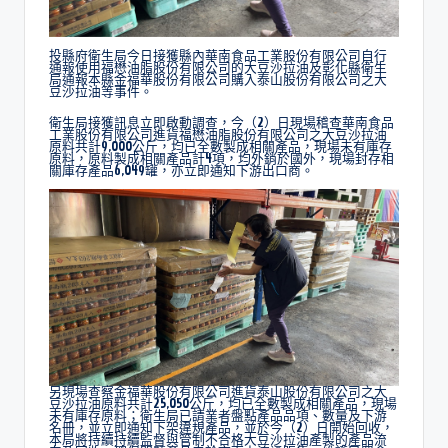
投縣府衛生局今日接獲縣內華南食品工業股份有限公司自行
通報使用福懋油脂股份有限公司的大豆沙拉油及彰化縣衛生
局通報本縣金福華股份有限公司購入泰山股份有限公司之大
豆沙拉油等事件。
衛生局接獲訊息立即啟動調查，今（2）日現場稽查華南食品
工業股份有限公司進貨福懋油脂股份有限公司之大豆沙拉油
原料共計9,000公斤，均已全數製成相關產品，現場未有庫存
原料，原料製成相關產品計4項，均外銷於國外，現場封存相
關庫存產品6,049罐，亦立即通知下游出口商。
另現場查察金福華股份有限公司進貨泰山股份有限公司之大
豆沙拉油原料共計25,050公斤，均已全數製成相關產品，現場
未有庫存原料；衛生局已請業者盤點產品品項、數量及下游
名冊，並立即通知下架違規產品，並於今（2）日開始回收，
本局將持續持續監督與管制不合格大豆沙拉油產製的產品流