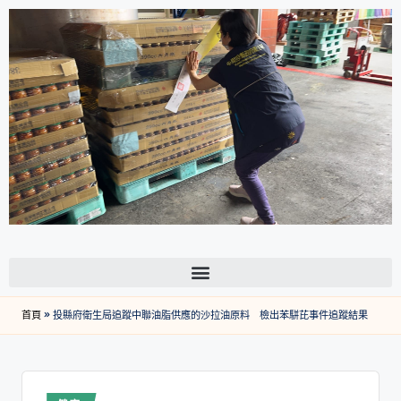
首頁
»
投縣府衛生局追蹤中聯油脂供應的沙拉油原料 檢出苯駢芘事件追蹤結果