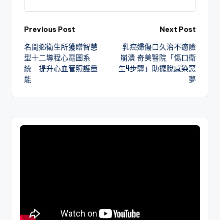
Previous Post
Next Post
名間鄉衛生所獲贈智慧
乳癌婦傷口久治不癒險
型十二導程心電圖系
崩潰 奇美醫院「傷口衛
統 提升心血管照護量
生4步驟」助擺脫感染惡
能
夢