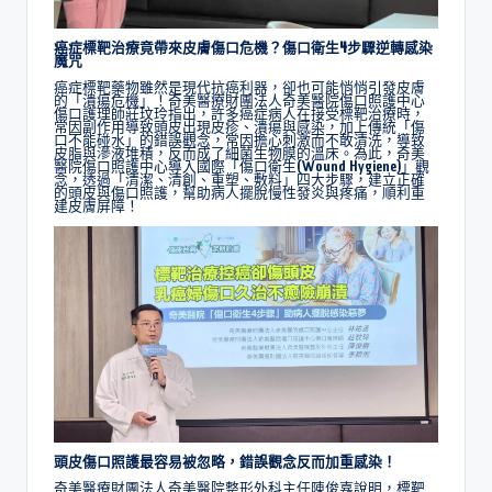
癌症標靶治療竟帶來皮膚傷口危機？傷口衛生
4
步驟逆轉感染
魔咒
癌症標靶藥物雖然是現代抗癌利器，卻也可能悄悄引發皮膚
的「潰瘍危機」！奇美醫療財團法人奇美醫院傷口照護中心
傷口護理師莊玟玲指出，許多癌症病人在接受標靶治療時，
常因副作用導致頭皮出現皮疹、潰瘍與感染，加上傳統「傷
口不能碰水」的錯誤觀念，常因擔心刺激而不敢清洗，導致
皮脂與滲液堆積，反而成了細菌生物膜的溫床。為此，奇美
醫院傷口照護中心導入國際「傷口衛生(Wound Hygiene)」觀
念，透過「清潔、清創、重塑、敷料」四大步驟，建立正確
的頭皮與傷口照護，幫助病人擺脫慢性發炎與疼痛，順利重
建皮膚屏障！
頭皮傷口照護最容易被忽略，錯誤觀念反而加重感染！
奇美醫療財團法人奇美醫院整形外科主任陳俊嘉說明，標靶