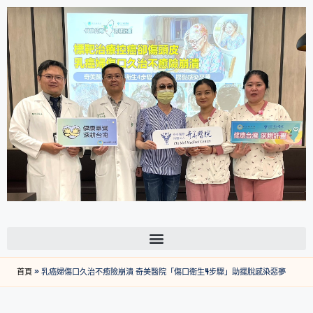
首頁
»
乳癌婦傷口久治不癒險崩潰 奇美醫院「傷口衛生4步驟」助擺脫感染惡夢