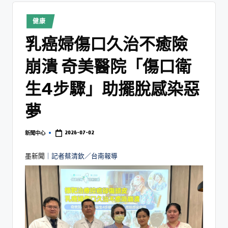
健康
乳癌婦傷口久治不癒險
崩潰 奇美醫院「傷口衛
生4步驟」助擺脫感染惡
夢
2026-07-02
新聞中心
墨新聞
｜記者蔡清欽／台南報導