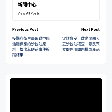
新聞中心
View All Posts
Previous Post
Next Post
投縣府衛生局追蹤中聯
守護食安 啟動問題大
油脂供應的沙拉油原
豆沙拉油稽查 籲民眾
料 檢出苯駢芘事件追
立即停用問題批號產品
蹤結果