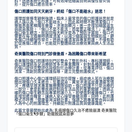
料。透過系統化照護，可有效降低細菌負荷與慢性發炎情
形，提升傷口癒合效率。
傷口照護如同天天刷牙，終結「傷口不能碰水」迷思！
護理部督導李穎俐強調，臨床上最常見的傷口照護迷思就是
病人誤以為「傷口不能碰水」，因此長時間不敢清潔傷口，
導致表面累積陳年藥膏、滲液與髒污，進一步增加細菌滋生
與感染風險。「傷口不是不能洗，而是要正確洗！」正確的
傷口衛生觀念，就如同每天刷牙是為了預防牙菌斑，傷口也
需要在每次換藥時適度清潔，以減少細菌與生物膜形成，避
免傷口持續慢性發炎。透過正確清潔與專業照護，不僅有助
於促進傷口癒合，也能提升整體癌症治療效果與病人生活品
質。
奇美醫院傷口特別門診做後盾，為困難傷口帶來新希望
奇美醫院傷口照護特別門診整合了整形外科、專科護理師、
傷口護理師及足治療師等多元專業團隊，針對各種困難癒合
的傷口提供完整評估與個別化治療計畫。從專業評估、傷口
清潔、清創到居家照護指導，建立完整照護模式。
傷口照護中心傷口護理師莊玟玲提醒，癌症病人若在治療期
間出現傷口久未癒合、反覆感染、異常滲液或皮膚潰瘍等情
況，應儘早尋求專業醫療團隊協助。傷口照護不只是治療的
一部分，更是影響疾病控制與生活品質的重要關鍵。透過正
確的傷口衛生觀念與專業照護介入，即使面對複雜傷口，也
能增加癒合機會，讓病人安心接受後續治療。同時，此照護
模式亦呼應「健康臺灣深耕計畫」強調之跨專業整合與以病
人為中心的照護理念，持續提升照護品質與健康識能。
此篇文章最開始出處為:
乳癌婦傷口久治不癒險崩潰 奇美醫院
「傷口衛生4步驟」助擺脫感染惡夢