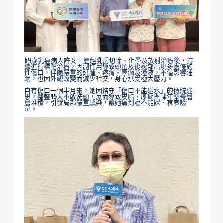
64歲乳癌病人許女士歷經乳房切除、化學及放射治療後，持
續進行標靶治療，因副作用導致頭頂及後枕部出現多處侵蝕
性傷口，伴隨嚴重的紅腫、疼痛、厚痂及滲液，不僅影響睡
眠，也因外觀改變而減少社交，身心承受極大壓力。
自有傷口一個半月來，她因恪守「傷口不能碰水」的傳統迷
思，整整45天不敢洗頭，反而導致皮脂、厚痂與陳年藥膏層
層堆積，引發局部嚴重感染，讓她痛到寢不能寐、哀哀啜
泣。