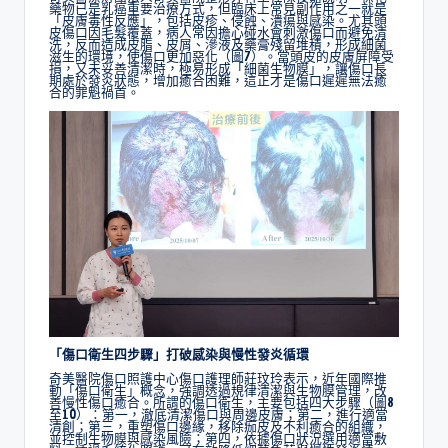
藥物已是乳癌重要治療方式，但臨床上常見副作用之一就是
「皮膚毒性反應」，包括皮疹、侵蝕、潰瘍與感染。尤其頭
皮傷口因毛髮覆蓋，病人常因擔心碰水會刺激傷口而避免清
洗，反而造成皮脂、皮屑、滲液及藥膏殘留堆積，形成細菌
滋生的環境，使傷口更加惡化（圖7）。當頭皮的皮膚屏障受
損，又未妥善清潔時，極易形成「細菌生物膜」，讓傷口長
期處於發炎狀態，增加癒合困難，這正才是傷口遲遲無法癒
合的罪魁禍首。
「傷口衛生四步驟」打破感染與慢性發炎循環
奇美醫院傷口照護中心傷口護理師莊玟玲表示，近年國際推
動「傷口衛生」概念，強調透過規律清潔與生物膜管理，改
善慢性傷口癒合。所謂的傷口衛生，主要包括四大步驟（圖8
至10）：第一，澈底清潔傷口與周邊皮膚；第二，進行適當
清創；第三，重塑傷口邊緣，移除痂皮及不利癒合的組織，
並控制生物膜與感染風險；第四，依據傷口狀況選用適當敷