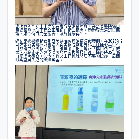
成功案例許女士出席記者會分享治療歷程，在奇美醫院傷口
照護團隊協助下建立正確傷口衛生觀念，透過專業清潔與照
護，如今傷口完全癒合、頭髮健康再生。
經女兒透過網路看到奇美醫院曾經治療類似案例，在2025年9
月求診奇美醫療財團法人奇美醫院整形外科主任陳俊嘉與傷
口照護中心團隊，經傷口護理師手把手導正「傷口衛生」觀
念、示範正確的頭皮清潔與居家換藥技巧後，僅歷時35天傷
口便成功癒合。如今，許女士已擺脫愁眉不展的陰霾，眉開
眼笑重展久違的燦爛笑容。