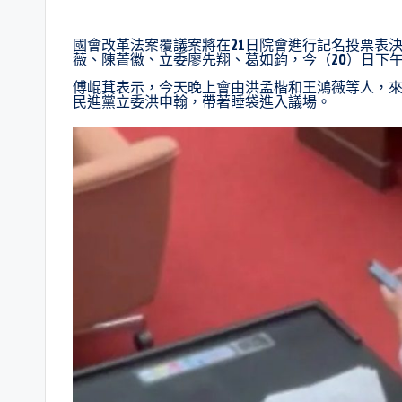
國會改革法案覆議案將在21日院會進行記名投票表
薇、陳菁徽、立委廖先翔、葛如鈞，今（20）日下
傅崐萁表示，今天晚上會由洪孟楷和王鴻薇等人，
民進黨立委洪申翰，帶著睡袋進入議場。