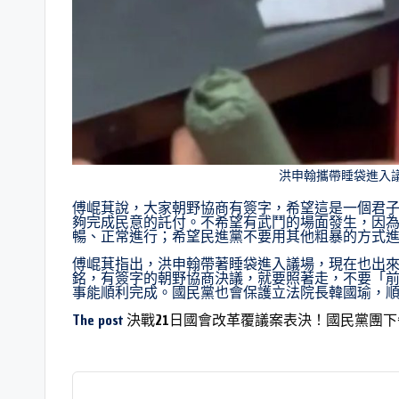
洪申翰攜帶睡袋進入
傅崐萁說，大家朝野協商有簽字，希望這是一個君
夠完成民意的託付。不希望有武鬥的場面發生，因
暢、正常進行；希望民進黨不要用其他粗暴的方式
傅崐萁指出，洪申翰帶著睡袋進入議場，現在也出
銘，有簽字的朝野協商決議，就要照著走，不要「
事能順利完成。國民黨也會保護立法院長韓國瑜，
The post
決戰21日國會改革覆議案表決！國民黨團