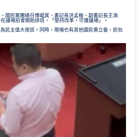
決，國民黨團總召傅崐萁、書記長洪孟楷、副書記長王鴻
午在議場前會開始排班，「堅持改革，守護議場」。
來為民主值大夜班。同時，現場也有其他國民黨立委，抓包