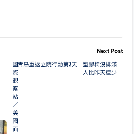
Next Post
國
青鳥重返立院行動第2天 塑膠椅沒排滿
際
人比昨天還少
觀
察
站
／
美
國
面