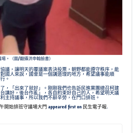
議場。（圖/翻攝洪申翰臉書）
子協議，讓明天的覆議案表決投票，朝野都能遵守秩序，能
為對國人來說，國會是一個講道理的地方，希望議事能順
進行。
來了，「出來了就好」。剛剛我們也告訴民進黨團總召柯建
前台講好，後台作亂」，各自約束好自己的人，希望明天議
順利主持議事，所以我們不辭辛勞，在門口排班。
下午開始排班守議場大門
appeared first on
民生電子報
.