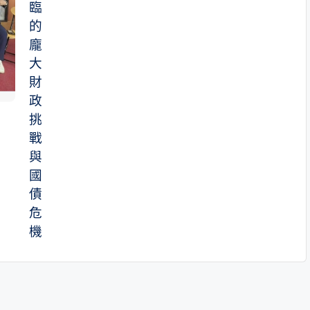
臨
的
龐
大
財
政
挑
戰
與
國
債
危
機