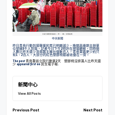
中天新聞
昨日青鳥行動到場聲援民眾已明顯減少，晚間高峰期主辦單
位號稱5千人到場，記者今日下午2時許在現場觀察，同時間
人數比昨天還少濟南路主舞台僅數百人，青島東路更少約只
有1、2百人，大部分的紅色塑膠椅都被收疊在一旁。
The post
青鳥重返立院行動第2天 塑膠椅沒排滿人比昨天還
少
appeared first on
民生電子報
.
新聞中心
View All Posts
Previous Post
Next Post