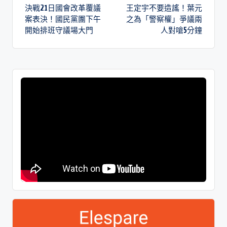
決戰21日國會改革覆議
王定宇不要造謠！葉元
案表決！國民黨團下午
之為「警察權」爭議兩
開始排班守議場大門
人對嗆5分鐘