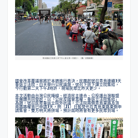
國會改革覆議案將於本週進行表決，民團起號召青鳥連續3天
重返立法院，白天舉行公民論壇，號召下班下課立院集結，
今行動第二天下午2時許，現場民眾比昨天更少。
本次活動由台灣公民陣線、經濟民主連合、公投護台灣聯盟
等團體共同發起，以「公民反國會濫權、重返立法院集結」
為題，號召民眾重返立院外抗議，立法院兩側青島東路及濟
南路路權皆已申請3天，明（21）日藍營也在青島東路東側申
請集會，雙方明天將拼場，預計屆時將會有更多民眾到場。