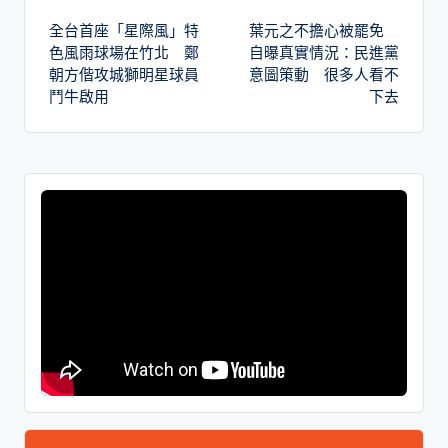
全台首座「星際風」特
葉元之不擔心被罷免
色風雨球場在竹北 鄭
自曝真實情況：民進黨
朝方偕攻城獅明星球員
意圖策動 很多人看不
鬥牛啟用
下去