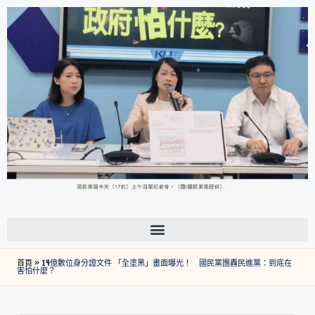
首頁
»
14億數位身分證文件 「全塗黑」畫面曝光！ 國民黨團轟民進黨：到底在
害怕什麼？