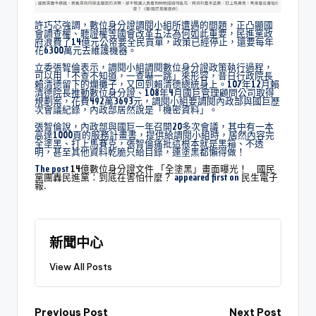
許巧芯強調，數位身分證調閱小組所遭遇的問題，正凸顯國
會調查權、聽證權等國會改革五法為何如此重要，民進黨政
府浪費了14億元公帑要全民買單，政策已經停止，還要每年
花6300萬元去維護機器。
立委張智倫表示，調閱小組調閱數位身分證政策執行過程，
可以用「不查不知道，一查嚇一跳」來形容，昔日行政院長
賴清德留下的爛攤子，又回到賴清德總統身上。107年12月賴
清德院長推動數位身分證、108年4月國巨管理顧問公司取得
規劃案，花費492萬3693元，調閱小組要調閱內政部與國巨歷
次會議紀錄，內政部居然說是「機密資料」。
張智倫說，內政部與國巨一年召開20多次會議，其中有一本
高達1000頁的服務計畫書，提供給調閱小組時，居然內容完
全塗黑、打上馬賽克，張智倫痛批這根本就是黑箱、不透
明，甚至其他資料乾脆只給目錄，連塗黑都懶得做！
The post
14億數位身分證文件 「全塗黑」畫面曝光！ 國民
黨團轟民進黨：到底在害怕什麼？
appeared first on
民生電子
報
.
新聞中心
View All Posts
Previous Post
Next Post