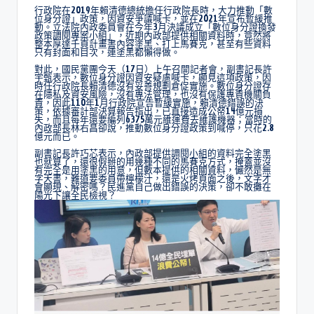
行政院在2019年賴清德總統擔任行政院長時，大力推動「數
位身分證」政策，因資安爭議喊卡，並在2021年宣布暫緩推
動。立法院內政委員會在今年3月決議成立「數位身分證換發
政策調閱專案小組」，近期內政部提供相關資料時，竟然將
整本厚達千頁計畫書內容塗黑、打上馬賽克，甚至有些資料
只有封面和目次，連塗黑都懶得做。
對此，國民黨團今天（17日）上午召開記者會，副書記長許
宇甄表示，數位身分證因資安疑慮喊卡，顯見這項政策，因
時任行政院長賴清德沒有妥善規劃倉促實施。數位身分證存
在隱私及資安風險，沒有專法管理，也沒有保護專責機關負
責，因此110年1月行政院宣告暫緩實施，賴清德錯誤的決
策，依據審計部決算報告指出，已直接造成公帑14億元損
失，而且每年還要編列6375萬元維運費去維護機器；當時的
內政部長林右昌卻說，推動數位身分證政策到喊停，只花2.8
億元而已。
副書記長許巧芯表示，內政部提供調閱小組的資料完全塗黑
也就算了，還很假掰的用幾種不同的馬賽克方式，掩蓋並沒
有完全是用塗黑的用意，但數本提供的相關資料，儼然是無
字天書，難道要委員帶檸檬汁，還是火烤頁面之後，文字才
會顯現、解密嗎？民進黨自己做出錯誤的決策，卻不敢攤在
陽光下讓全民檢視？