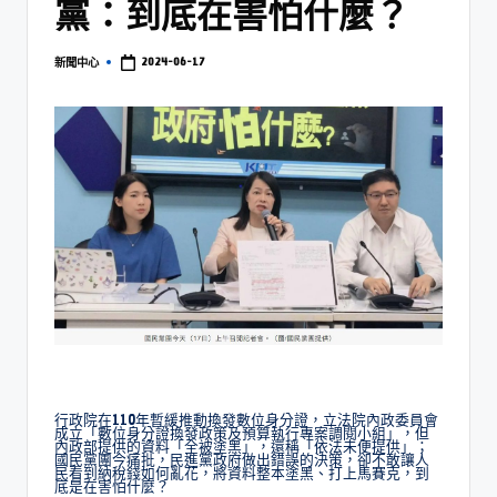
黨：到底在害怕什麼？
2024-06-17
新聞中心
行政院在110年暫緩推動換發數位身分證，立法院內政委員會
成立「數位身分證換發政策及預算執行專案調閱小組」，但
內政部提供的資料「全被塗黑」，還稱「依法未便提供」；
國民黨團今痛批，民進黨政府做出錯誤的決策，卻不敢讓人
民看到納稅錢如何亂花，將資料整本塗黑、打上馬賽克，到
底是在害怕什麼？