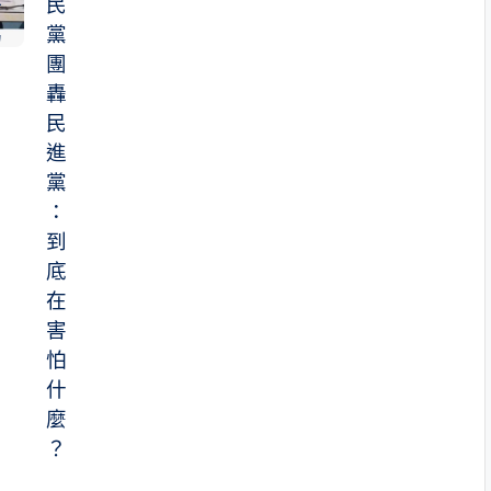
好
民
嗎
黨
？
團
轟
民
進
黨
：
到
底
在
害
怕
什
麼
？