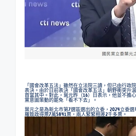
「國會改革五法」雖然在立法院三讀，但已由行政院
表決。由於日前表決「國會改革五法」朝野衝突升
首當其中。對此，葉元昨（16）日表示，他並不擔
黨意圖策動的罷免「看不下去」。
葉元之是為新北市第7選區選出的立委，2024立委選
羅致政得票7萬5841票，兩人緊緊相差2千多票。