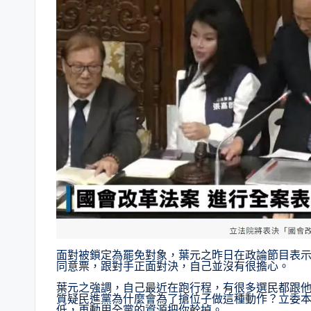
面對被鎖定為罷免對象，葉元之昨日在政論節目表
同意票，跟對手正面對決，自己並沒有很擔心。
葉元之強調，自己最近在跑行程，有很多選民都跟
質疑民進黨為什麼會為了搶位子做這種動作？立委本
低，再動用全黨的資源把你幹掉。