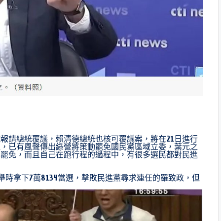
報請總統覆議，賴清德總統也核可覆議案，將在21日進行
溫，已有風聲傳出綠營將策動罷免國民黨區域立委，葉元之
心罷免，而且自己在跑行程的過程中，有很多選民都對民進
舉時拿下7萬8134當選，擊敗民進黨尋求連任的羅致政，但