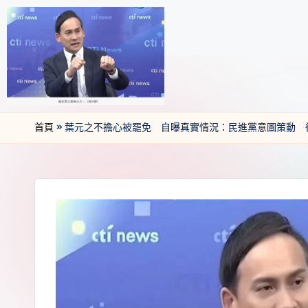
首頁
»
葉元之不擔心被罷免 自曝真實情況：民進黨意圖策動 