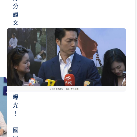
營
分
「
證
沒
文
藍
件
鳥
「
」
全
塗
蔣
黑
萬
」
安
畫
皺
面
眉
曝
：
光
這
！
樣
說
國