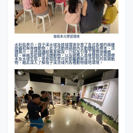
營造多元學習環境
水利局表示，筏子溪水域及陸域環境孕育了各式各樣的兩棲
爬蟲和無脊椎動物，此次活動透過館內互動體驗及標本、活
體展示，並透過講師專業解說、介紹及引導下實際接觸蟾
蜍、蜥蜴及蛇類等活體動物，以及館務人員導覽館內鳥類標
本及水域生態，使參與民眾可近距離觀察溪流常見的各類動
物，藉此深入了解筏子溪流域內各種動物棲地環境。