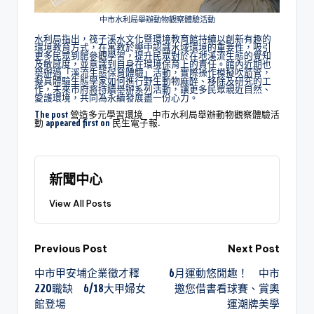
中市水利局舉辦動物觀察體驗活動
水利局指出，筏子溪水文化暨環境教育館持續以創新有趣的
環境教育方式，在寓教於樂中認識水域環境的重要性，吸引
更多民眾到館參觀學習，提升民眾對於在地溪流生態的覺知
及敏感度，並意識到自身在環境保育上的責任。館內近期也
舉辦過「溪流生態保育體驗」活動，實際操作模擬吹箭管，
擬真體驗生態學家如何進行野生動物麻醉、移除及研究的工
作，未來市府將持續舉辦系列活動，讓更多民眾親近自然、
愛護環境，共同為永續發展盡一份心力。
The post
營造多元學習環境 中市水利局舉辦動物觀察體驗活
動
appeared first on
民生電子報
.
新聞中心
View All Posts
Previous Post
Next Post
中市甲安埔企業徵才釋
6月運動悠閒趣！ 中市
220職缺 6/18大甲婦女
邀您借書看球賽、賞奧
館登場
運潮牌美學