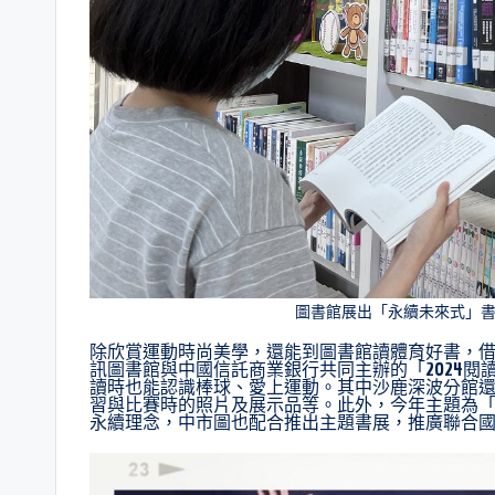
圖書館展出「永續未來式」
除欣賞運動時尚美學，還能到圖書館讀體育好書，
訊圖書館與中國信託商業銀行共同主辦的「2024
讀時也能認識棒球、愛上運動。其中沙鹿深波分館
習與比賽時的照片及展示品等。此外，今年主題為
永續理念，中市圖也配合推出主題書展，推廣聯合國