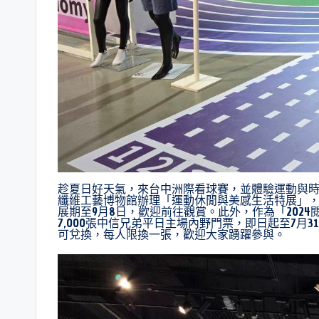
趁夏日好天氣，來台中洲際看球賽，並體驗運動與時
纖維工藝博物館辦理「運動休閒與美感生活特展」，
展期至9月8日，歡迎前往觀賞。此外，作為「202
7,000張中信兄弟平日主場內野門票，即日起至7月
可兌換，每人限換一張，歡迎大家踴躍參與。