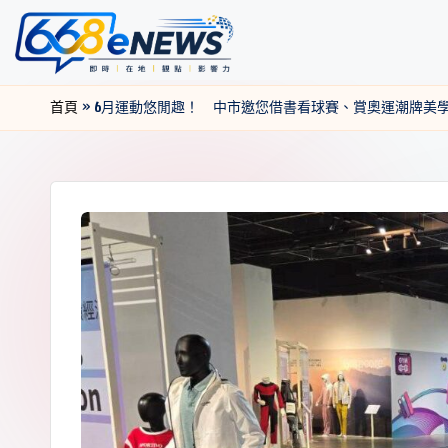
首頁
»
6月運動悠閒趣！ 中市邀您借書看球賽、賞奧運潮牌美