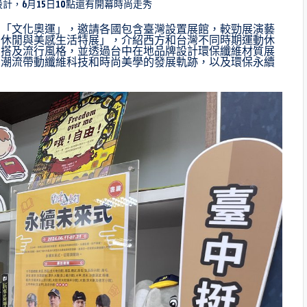
計，6月15日10點還有開幕時尚走秀
調「文化奧運」，邀請各國包含臺灣設置展館，較勁展演藝
動休閒與美感生活特展」，介紹西方和台灣不同時期運動休
穿搭及流行風格，並透過台中在地品牌設計環保纖維材質展
動潮流帶動纖維科技和時尚美學的發展軌跡，以及環保永續