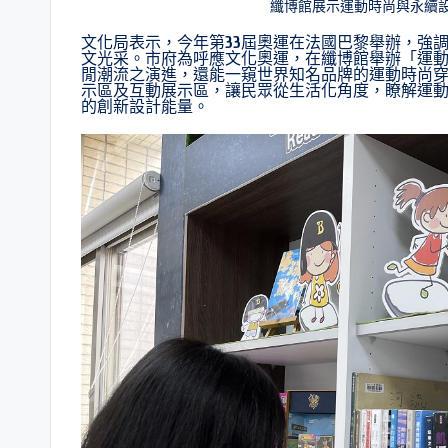
纖博館展示運動時尚與永續設
文化局表示，今年第33屆奧運在法國巴黎舉辦，強
文光采。市府為呼應文化奧運，在纖博館舉辦「運
閒潮流之演進，還能一窺世界知名品牌的運動時尚
示區及互動展示區，讓民眾從生活化角度，瞭解運
的創新設計能量。