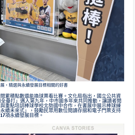
書展，精選與永續發展目標相關的好書
借閱累積點數還能換球票看比賽。文化局指出，國立公共資
閱讀全壘打」邁入第九年，中市圖多年來共同推動，讓讀者閱
還與重點培訓棒球學校北勢國中合作，在書展中展示棒球練
「永續未來式」，鼓勵民眾用數位閱讀存摺和電子門票支持
17項永續發展目標。