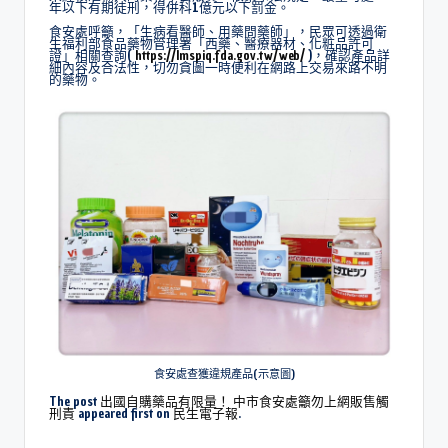
年以下有期徒刑，得併科1億元以下罰金。
食安處呼籲，「生病看醫師、用藥問藥師」，民眾可透過衛
生福利部食品藥物管理署「西藥、醫療器材、化粧品許可
證」相關查詢(
https://lmspiq.fda.gov.tw/web/
)，確認產品詳
細內容及合法性，切勿貪圖一時便利在網路上交易來路不明
的藥物。
食安處查獲違規產品(示意圖)
The post
出國自購藥品有限量！ 中市食安處籲勿上網販售觸
刑責
appeared first on
民生電子報
.