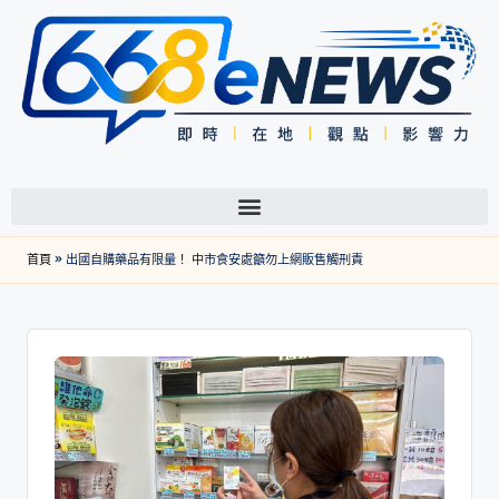
首頁
»
出國自購藥品有限量！ 中市食安處籲勿上網販售觸刑責