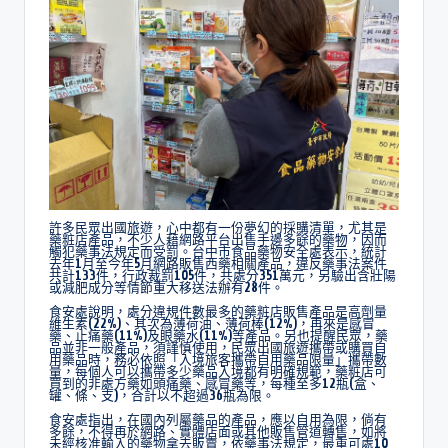
許多民眾出國旅遊，心中都有一份夢幻的採購清單，尤其是
藥粧店產品，不少人藉網路平台出售手邊多餘的藥物，因而
觸犯藥事法規定而受罰。台中市食品藥物安全處表示，統計
去年1月至今年5月網路販售西藥相關產品，違反藥事法案件
共計133件，行政裁罰105件，共處分351萬元，另驗出含壯陽
或減肥成分等情節重大移送法辦有28件。
食安處說明，處分違規件數最多的藥粧店販售產品是高劑量
維生素(22%)、其次為薄荷油、薄荷棒(12%)，再來是感冒
藥、止痛藥(11%)及眼藥水(11%)等產品。另也提醒民眾，藥
品並非一般產品，須謹慎使用，民眾出國旅遊攜帶或購買自
用藥品時，務必依照「入境旅客攜帶自用藥品限量」攜帶數
量，每個人可以攜帶多少藥品入境都有明確規範，藥粧店可
買到的非處方藥如頭痛藥、感冒藥等，每種至多12瓶(盒、
罐、條、支)，合計以不超過36瓶為限。
食安處指出，在國內列屬藥品的產品，應以自用為限，倘有
多餘，不得再於網路、實體店面或其他販售管道轉售，如將
未經核准輸入的藥物拿去販賣，依藥事法規定，最重可處10