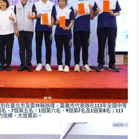
別在臺北市及雲林縣辦理，嘉義市代表隊在113年全國中等
名、7個第五名、1個第六名、9個第7名及1個第8名；113
的佳績，大放異彩。