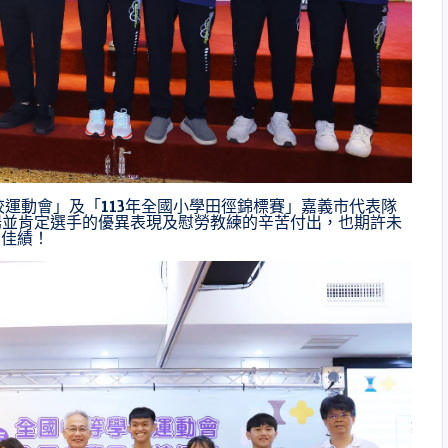
學校運動會」及「113年全國小學田徑錦標賽」嘉義市代表隊
揚並肯定選手的優異表現及慰勞教練的辛苦付出，也期許未
創佳績！