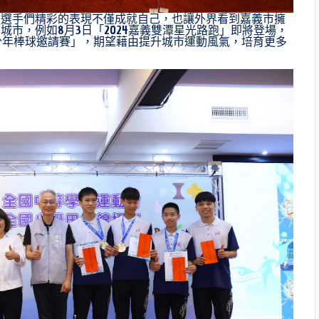
，選手們精彩的表現不僅成就自己，也讓外界看到嘉義市擁
市，例如8月3日「2024嘉義雙潭星光路跑」即將登場，
軟式少年棒球邀請賽」，期望藉由提升城市運動風氣，培育更多