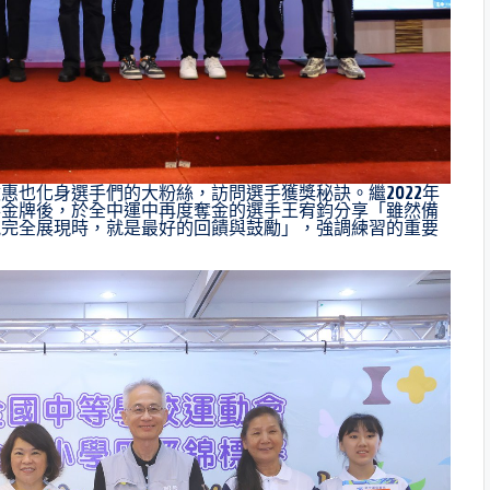
惠也化身選手們的大粉絲，訪問選手獲獎秘訣。繼2022年
得金牌後，於全中運中再度奪金的選手王宥鈞分享「雖然備
能完全展現時，就是最好的回饋與鼓勵」，強調練習的重要