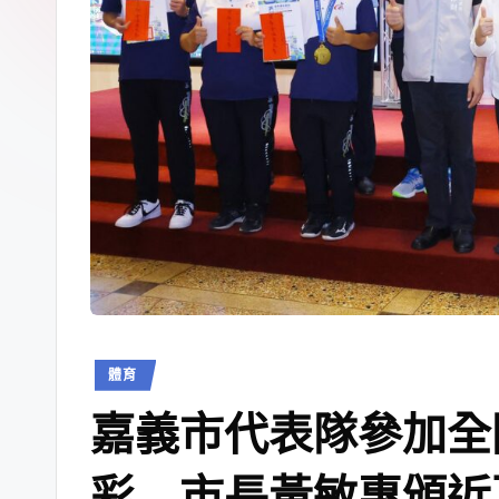
體育
嘉義市代表隊參加全
彩 市長黃敏惠頒近