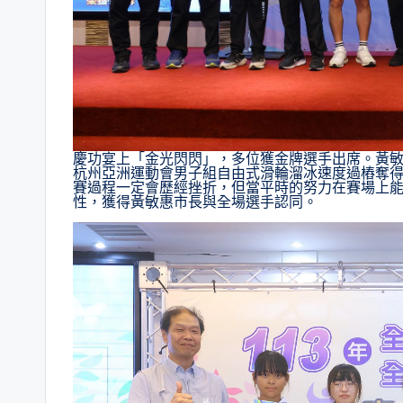
慶功宴上「金光閃閃」，多位獲金牌選手出席。黃敏
杭州亞洲運動會男子組自由式滑輪溜冰速度過樁奪
賽過程一定會歷經挫折，但當平時的努力在賽場上
性，獲得黃敏惠市長與全場選手認同。