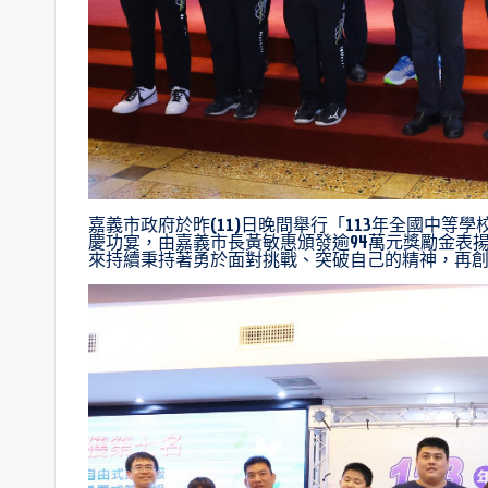
嘉義市政府於昨(11)日晚間舉行「113年全國中等
慶功宴，由嘉義市長黃敏惠頒發逾94萬元獎勵金表
來持續秉持著勇於面對挑戰、突破自己的精神，再