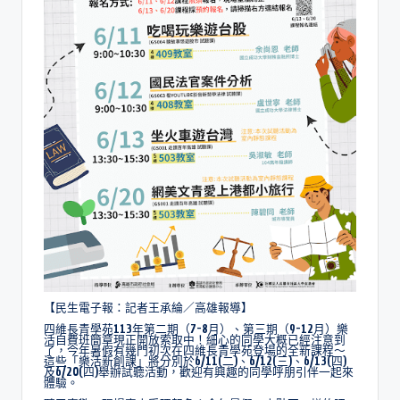
【民生電子報：記者王承綸／高雄報導】
四維長青學苑113年第二期（7-8月）、第三期（9-12月）樂
活自費班簡章現正開放索取中！細心的同學大概已經注意到
了，今年暑假有幾門初次在四維長青學苑登場的全新課程～
這些「樂活新創課」將分別於6/11(二)、6/12(三)、6/13(四)
及6/20(四)舉辦試聽活動，歡迎有興趣的同學呼朋引伴一起來
體驗。