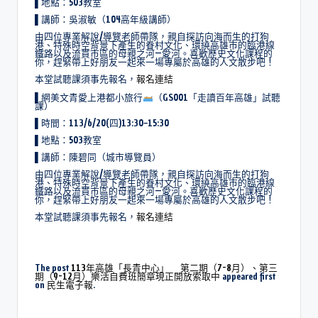
▌地點：503教室
▌講師：吳淑敏（104高年級講師）
由四位專業解說/導覽老師帶隊，親自探訪向海而生的打狗
港、特殊時空背景下產生的眷村文化、環繞高雄市的臨港線
鐵路以及流貫市區的母親之河—愛河。喜歡歷史文化課程的
你，趕緊帶上好朋友一起來一場專屬於高雄的人文散步吧！
本堂試聽課須事先報名，
報名連結
▌網美文青愛上港都小旅行
（GS001「走讀百年高雄」試聽
課）
▌時間：113/6/20(四)13:30~15:30
▌地點：503教室
▌講師：陳碧同（城市導覽員）
由四位專業解說/導覽老師帶隊，親自探訪向海而生的打狗
港、特殊時空背景下產生的眷村文化、環繞高雄市的臨港線
鐵路以及流貫市區的母親之河—愛河。喜歡歷史文化課程的
你，趕緊帶上好朋友一起來一場專屬於高雄的人文散步吧！
本堂試聽課須事先報名，
報名連結
The post
113年高雄「長青中心」 第二期（7-8月）、第三
期（9-12月）樂活自費班簡章現正開放索取中
appeared first
on
民生電子報
.