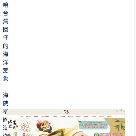
「
咱
長
台
青
灣
中
囡
心
仔
」
的
海
第
洋
二
意
期
象
（
-
海
8
院
月
舉
）
辦
、
海