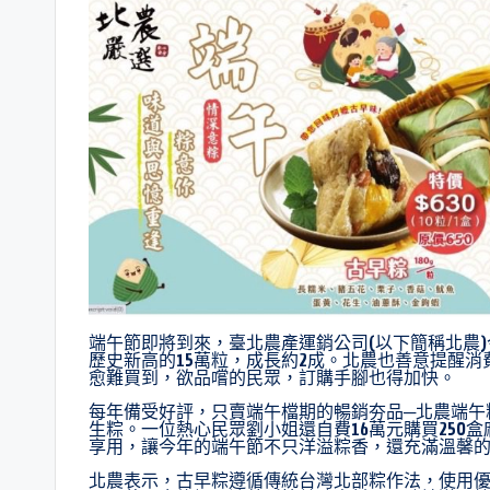
端午節即將到來，臺北農產運銷公司(以下簡稱北農
歷史新高的15萬粒，成長約2成。北農也善意提醒
愈難買到，欲品嚐的民眾，訂購手腳也得加快。
每年備受好評，只賣端午檔期的暢銷夯品─北農端午粽
生粽。一位熱心民眾劉小姐還自費16萬元購買250
享用，讓今年的端午節不只洋溢粽香，還充滿溫馨
北農表示，古早粽遵循傳統台灣北部粽作法，使用優