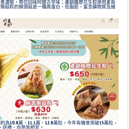
粽香濃郁，帶您回味阿嬤古早味；產銷履歷花生粽使用素負
香猴菇粽的猴頭菇是一種高蛋白、低脂肪，富含礦物質及維
為10.8萬、11.1萬、12.8萬粒，今年有機會突破15萬粒，
，送禮、自用皆相宜。