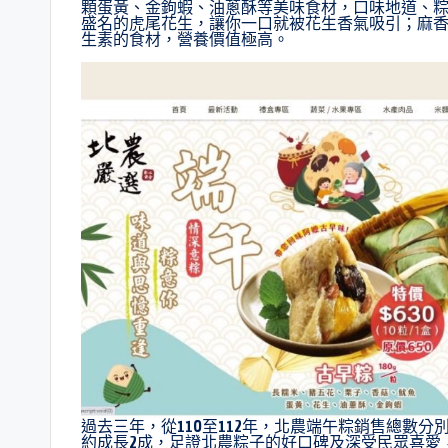
顆蛋黃、金鉤蝦、油蔥酥等美味食材，口味地道、
盛名的虎尾花生，讓你一口就被花生香氣吸引；麻
生素的食材，營養價值極高。
過去三年，從110至112年，北農端午粽銷售總數分別約
約成長2成，足證北農粽子的好口碑及深受民眾喜愛