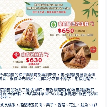
)今年銷售的粽子業績可望再創新高，售出總數有機會達到
消費者，根據過去經驗，北農粽子常供不應求，愈接近端午，
銷售品項共三種:古早粽、麻香猴菇粽(素)及產銷履歷花
盒麻香猴頭菇粽，送給雲林家扶中心北港服務處所服務的家庭
的芬芳。
質長糯米，搭配豬五花肉、栗子、香菇、花生、魷魚、1/2