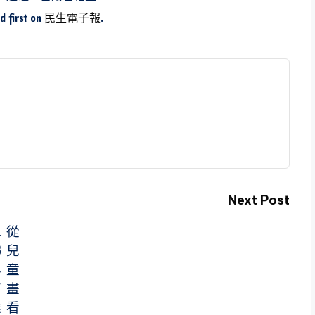
 first on
民生電子報
.
Next Post
1
從
3
兒
年
童
高
畫
雄
看