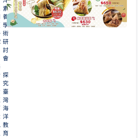
第
洋
三
素
期
養
（
學
-
術
2
研
月
討
）
會
樂
活
探
自
究
費
臺
班
灣
簡
海
章
洋
現
教
正
育