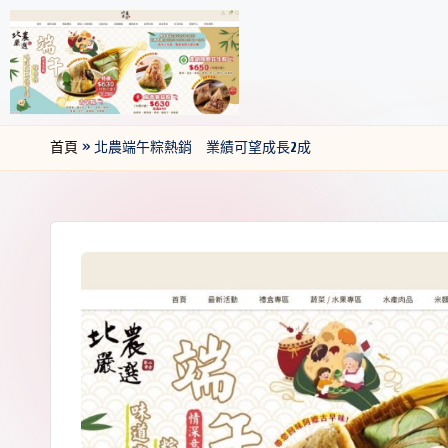
首頁
»
北農端午粽熱銷 業績可望成長2成