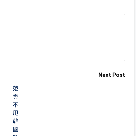
Next Post
台
范
灣
雲
健
不
康
甩
投
韓
資
國