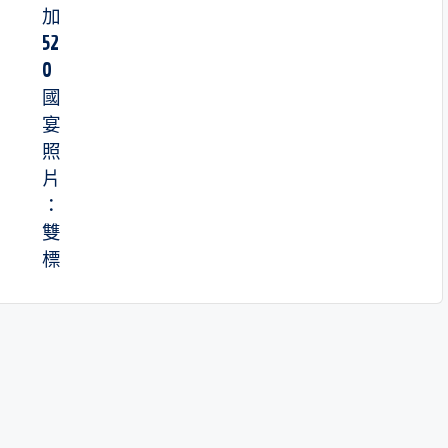
加
52
0
國
宴
照
片
：
雙
標