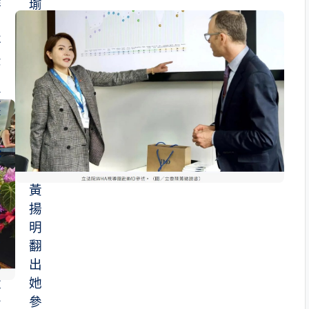
排
瑜
名
穿
落
牛
後
仔
褲
陳
出
菁
席
徽
院
:
會
健
保
黃
預
揚
算
明
占
翻
比
出
太
她
少
參