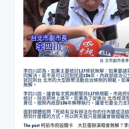
台 北市副市長
李四川認為，如果主要檢討127條就無解：如果要
同解決。是不是可以回到民國106年，內政部政治
就回到台
北市
的大型群聚活動自治條例的規範，如
無解。
李四川說，議會每次質詢都堅持127條規範，市政府
檢討，除非把地上填平。如果為了促進台
北市
經濟
責任，按照內政部106年解釋執行，議會也要全力
面對媒體追問「死結有沒有辦法在你的任內變成活
想到什麼樣的方式，所以昨天我只是跟議會做個報
The post
柯前市府設關卡 大巨蛋辦演唱會無解？李