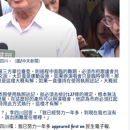
李四川。（圖/中天新聞）
請第三方單位審查，則過程中面臨的難題，必須市府跟議會共
公文說，大巨蛋是運動設施，如果辦演唱會只是臨時使用，那
果是這樣大概有解；如果一直僵持在使用執照註記，大概就
依照使用執照註記，就必須去檢討127條的規定，根本無法
發展，在這麼好的產所可以辦演唱會，他認為市府必須扛起
支持用此方式執行，這樣才有解。
結？」李四川回答，「我已經努力一年多，到現在我也沒有
告，說出困難度在哪裡。」
四川嘆：我已努力一年多
appeared first on
民生電子報
.