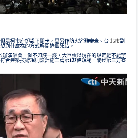
，但是柯市府卻設下關卡，需另作防火避難審查。台
北市
副
有想到什麼樣的方式解開這個死結。
候辦演唱會，倒不如談一談，大巨蛋以現在的規定能不能辦
符合建築技術規則設計施工篇第127條規範，或經第三方審