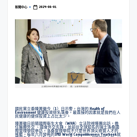
2024-06-01
新聞中心
國民黨立委陳菁徽今（1）日示警，台灣的 Health of
Environment 健康投資排名落後，最直接的因素就是我們在人
民健康的健保投資上占比太少。
陳菁徽日前隨國際衛生大會（WHA）立法院視導團出訪，擔
任醫療外交 、國會外交先鋒，並前往全球知名的瑞士洛桑國
際管理學院參訪。洛桑管理學院不只是世界頂尖商管人才的
搖籃，每年六月發佈的IMD World Competitiveness Yearbook就