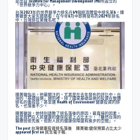
是出自 Institute for Management Development IMD所設立的
「世界競爭力中心」。
台灣2023年的世界競爭力排名在64個經濟體當中排名第6，陳
菁徽要大家先猜猜看，在今年6月中即將發布的2024年排名
中，台灣排在第幾名呢？
陳菁徽指出，他最關注的，尤其是在去年發布的評比中，台
灣的「基礎設施」類別裡，除了國家基礎設施的投資在整體
排名的後段班，甚至連 Health of Environment 健康投資的排
名，也落後不少。
陳菁徽說，她特別請教了排名落後的原因，最直接的因素，
就是我們在人民健康的健保投資上占比太少，「雖然台灣的
醫療技術先進，但對人民的健康保障還有進步的空間」。
The post
台灣健康投資排名落後 陳菁徽:健保預算占比太少
appeared first on
民生電子報
.