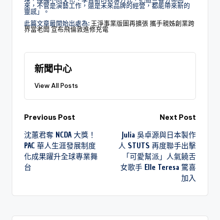
來，不管是演藝工作，還是未來品牌的經營，都能帶來新的
靈感」。
此篇文章最開始出處為:
王淨事業版圖再擴張 攜手親姊創業跨
界當老闆 宣布飛倫敦進修充電
新聞中心
View All Posts
Previous Post
Next Post
沈蕙君奪 NCDA 大獎！
Julia 吳卓源與日本製作
PAC 華人生涯發展制度
人 STUTS 再度聯手出擊
化成果躍升全球專業舞
「可愛幫派」人氣饒舌
台
女歌手 Elle Teresa 驚喜
加入