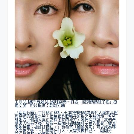
王淨(左)攜手親姊(右)姐味創業、打造「回到媽媽肚子裡」療
癒空間 照片提供：翩翩芳廂
「翩翩芳廂」主打精油SPA，王淨跟姊姊認為現代人處於高壓
與高速的節奏之中，情緒跟身體都在無形之中被消耗，希望
能創造一個讓人真正安靜下來的地方。她們倆形容「我們希
望客人進來之後，會有一種像回到媽媽肚子裡的感覺，被溫
暖地包圍、被好好接住。」也希望「翩翩芳廂」可以成為客
人進來之後，不用成為任何人，只需要做自己，「翩翩芳