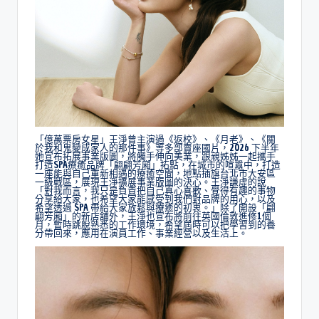
「億萬票房女星」王淨曾主演過《返校》、《月老》、《關
於我和鬼變成家人的那件事》等多部賣座國片，2026 下半年
她宣布拓展事業版圖，將觸手伸向美業，跟親姊姊一起攜手
打造SPA療癒品牌「翩翩芳廂」拓點，在城市的喧囂中，打造
一座能與自己重新相遇的療癒空間，地點插旗台北市大安區
一級戰區，展現王淨擴展事業版圖的決心。王淨謙虛的說
「對我而言，我只是負責把自己真心喜歡、覺得有趣的事物
分享給大家，也希望大家能感受到我們對品牌的用心，以及
希望透過 SPA 帶給大家放鬆與療癒的初衷。」除了開設「翩
翩芳廂」的新店舖外，王淨也宣布將前往英國倫敦進修1個
月，暫時跳脫熟悉的工作環境，希望屆時可以把學習到的養
分帶回來，應用在演員工作、事業經營以及生活上。