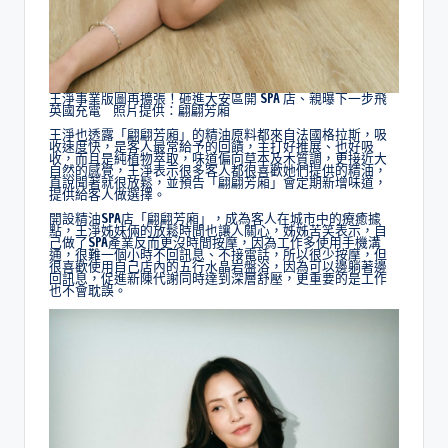
王淨事業版圖再擴張！砸進大安區開 SPA 店、親曝下一步飛
英國充電 照片提供：翩翩芳廂
王淨也透露「翩翩芳廂」的精油原料都來自法國格拉斯，吸
收速度快，是客人最常給予的回饋，主打好推展、也好吸
收，而且是純植物萃取，味道偏向草本及木質調，更接近大
自然的感覺，王淨表示很多客人都很喜歡她們提供的精油，
直說聞著就很放鬆，並預告「翩翩芳廂」會定期新增味道，
提供給客人做選擇。
開設精油SPA店「翩翩芳廂」，成為客人在城市中的療癒據
點，王淨姊妹倆的放鬆時間也讓人關心，姊姊苦笑表示，自
己做了SPA產業反而更沒時間按摩，因為工作多使用手機溝
通，很難一個小時不回訊息、不接電話，所以很少按摩，但
很喜歡使用自己店內的五行水晶岩盤浴，因為可以邊躺著邊
回訊息，促進新陳代謝同時達到深層舒壓，更重要的是工作
也不會耽誤。