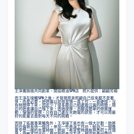
王淨攜姊姊共同創業、開設精油SPA店 照片提供：翩翩芳廂
而王淨在接觸SPA之後，才發現原來照顧自己從來都不是奢
侈，而是必要。她透露以前很習慣一直工作、一直硬撐，沒
有時間停下來，因此少了很多跟自己相處跟沉澱的時間，現
在的她會讓自己慢下來，透過按摩、泡腳或簡單的伸展運
動，慢慢的發現，只有自己處在充飽電的狀態，才可以用最
好的能量去面對每天不同的挑戰。
而除了拓展事業觸角外，王淨接下來也有一個大計劃，她將
前往倫敦長待一個月，參加一些表演工作坊，給自己一個像
夏令營一樣的充電時間，她說「希望暫時跳脫熟悉的工作環
境，接觸不同文化、學習新的表演方式，把這些養分帶回