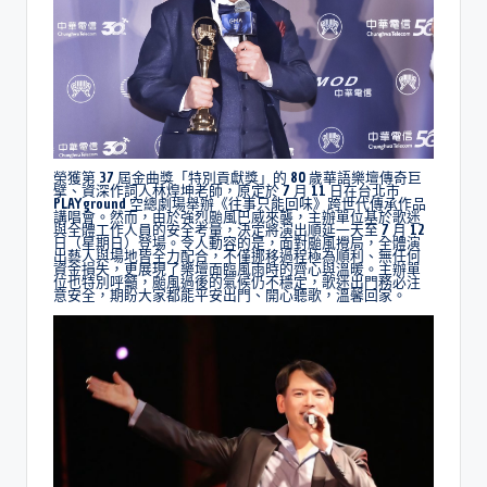
榮獲第 37 屆金曲獎「特別貢獻獎」的 80 歲華語樂壇傳奇巨
擘、資深作詞人林煌坤老師，原定於 7 月 11 日在台北市
PLAYground 空總劇場舉辦《往事只能回味》跨世代傳承作品
講唱會。然而，由於強烈颱風巴威來襲，主辦單位基於歌迷
與全體工作人員的安全考量，決定將演出順延一天至 7 月 12
日（星期日）登場。令人動容的是，面對颱風攪局，全體演
出藝人與場地皆全力配合，不僅挪移過程極為順利、無任何
資金損失，更展現了樂壇面臨風雨時的齊心與溫暖。主辦單
位也特別呼籲，颱風過後的氣候仍不穩定，歌迷出門務必注
意安全，期盼大家都能平安出門、開心聽歌，溫馨回家。