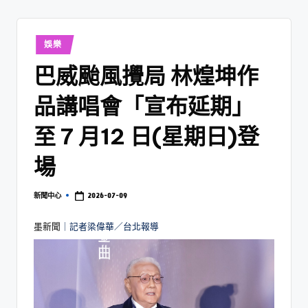
娛樂
巴威颱風攪局 林煌坤作
品講唱會「宣布延期」
至 7 月12 日(星期日)登
場
2026-07-09
新聞中心
墨新聞
｜記者梁偉華／台北報導