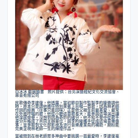
白冰冰 截圖臉書 照片提供：台北演藝經紀文化交流協會、
串音有限公司
民歌傳奇李建復，他透露，當初節目製作監製李昀陵邀請他
時，原本只是請他擔任特別來賓上台唱一首歌，因為林老師
作詞的經典〈往事只能回味〉正是他父親生前最喜愛、最常
在外面哼唱的歌，他從小聽這首歌長大，能參與這場演出讓
他深感榮譽。沒想到因為奇妙的緣分，他不知不覺中從歌手
身分升格成了共同主辦單位，與李昀陵攜手促成這場音樂盛
事，並爭取到文化部影視及流行音樂產業局的補助，期盼能
完美呈現林老師一生的輝煌作品。
當被問到在林老師眾多神曲中要挑選一首最愛時，李建復毫