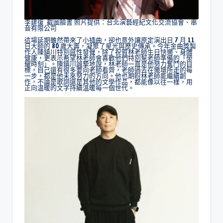
李建復 截圖臉書 照片提供：台北演藝經紀文化交流協會、串
音有限公司
這場延期雖然帶來了小插曲，卻也意外讓原定演出日 7 月 11
日大師的 80 歲大壽，凝聚了星光與歷史傳承。今年金曲獎製
作人陳鎮川特別感性發聲，除了祝賀林老師生日快樂、身體
健康，更表示希望林老師會喜歡他們特別幫老師準備的「榮
耀時刻」。陳鎮川誠摯地說，林老師一直是他努力奮鬥的目
標，自己還有很多要向老師看齊，老師過去在樂壇所走的每
一步，都是他未來努力的方向。他也期盼林老師能繼續創
作，不論是歌詞還是其他的文學作品，都能像以往一樣，用
正向溫暖的文字持續溫暖每一個世代。