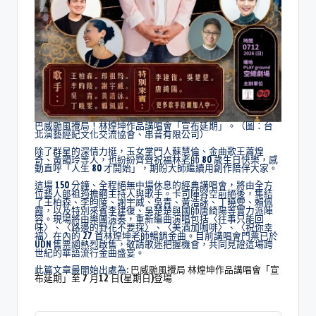
巴威颱風攪局！林煌坤作品講唱會「宣布延期」。（圖：台
北演藝經紀文化交流協會、串音有限公司）
除了群星的深情力挺，玉女掌門人蘇慧倫、金曲歌王蕭煌
奇、黃韻玲等人，也紛紛齊聲祝福林老師 80 歲生日快樂，感
動直呼「人生 80 才開始」，期盼大師繼續用創作陪伴大家。
這場 150 分鐘、全程絕無中場休息的經典講唱會，將由全方
位藝人郎祖筠擔綱主持人與歌手。卡司陣容空前絕後，集結
了王柏森、李昀陵、謝宇威、吳青、黃浩詠、丁曉雯、賴佩
霞，以及特別來賓李建復、吳楚楚與國師唐綺陽等實力派陣
容。現場將由樂團演奏，重新編曲演唱包括〈往事只能回
味〉、〈路邊的野花不要採〉、〈美酒加咖啡〉、〈祝你幸
福〉在內的 27 首林煌坤老師暢銷金曲。目前講唱會門票已於
UDN 售票網熱烈啟售，敬請歌迷把握機會，共同見證這場跨
世紀的華語流行金曲盛宴。
此篇文章最開始出處為:
巴威颱風攪局 林煌坤作品講唱會「宣
布延期」至 7 月12 日(星期日)登場