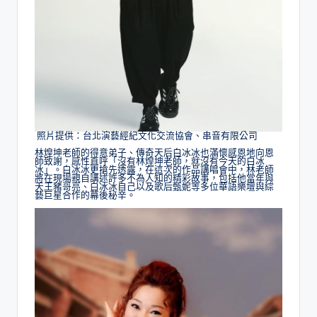
照片提供：台北演藝經紀文化交流協會、串音有限公司
林煌坤老師的得意弟子、傳奇天后白冰冰也滿懷感恩地向恩
師致謝，感性直呼「沒有林煌坤老師，就沒有今天的白冰
冰」。白冰冰更搶先透露，在這次的作品講唱會中，林老師
將在現場親自講述許多不為人知的精彩故事，包括他當年與
天王豬哥亮、白冰冰自己以及歌后甄妮等多位華語樂壇與綜
藝巨星合作的幕後秘辛。