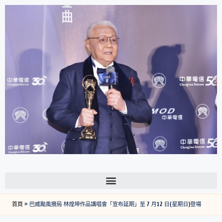
首頁
»
巴威颱風攪局 林煌坤作品講唱會「宣布延期」至 7 月12 日(星期日)登場