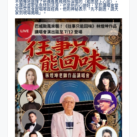
不猶豫地選擇了他偶像鳳飛飛所演唱的〈相思爬上心底〉，
大讚這首歌氣氛特別活潑，也是他的心頭好，至於講唱會當
天他究竟會獻唱哪首經典，他則神秘表示「先不劇透，請大
家到現場揭曉」。