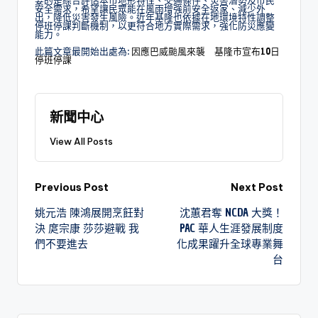
要的是綜合評估本市地形特性、交通條件、災害潛勢及市民
安全需求，希望讓民眾能在風雨增強前安全返家、減少外
出，降低災害發生風險。近年基隆也依據在地環境特性調整
停班停課判斷機制，以更符合地方實際需求，強化防災應變
能力。
此篇文章最開始出處為:
因應巴威颱風來襲 基隆市宣布10日
停班停課
新聞中心
View All Posts
Previous Post
Next Post
姚元浩 陳鴻展開烹飪對
沈蕙君奪 NCDA 大獎！
決 庹宗康 莎莎避戰 我
PAC 華人生涯發展制度
們不要進去
化成果躍升全球專業舞
台