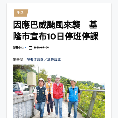
生活
因應巴威颱風來襲 基
隆市宣布10日停班停課
2026-07-09
新聞中心
墨新聞
｜記者江育銓／基隆報導