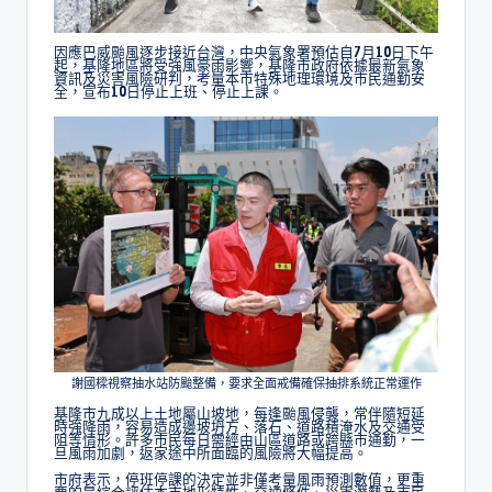
因應巴威颱風逐步接近台灣，中央氣象署預估自7月10日下午
起，基隆地區將受強風豪雨影響，基隆市政府依據最新氣象
資訊及災害風險研判，考量本市特殊地理環境及市民通勤安
全，宣布10日停止上班、停止上課。
謝國樑視察抽水站防颱整備，要求全面戒備確保抽排系統正常運作
基隆市九成以上土地屬山坡地，每逢颱風侵襲，常伴隨短延
時強降雨，容易造成邊坡坍方、落石、道路積淹水及交通受
阻等情形。許多市民每日需經由山區道路或跨縣市通勤，一
旦風雨加劇，返家途中所面臨的風險將大幅提高。
市府表示，停班停課的決定並非僅考量風雨預測數值，更重