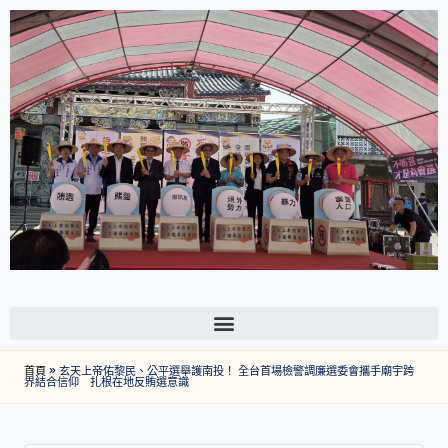
首頁
»
玄天上帝佑黎民、公平選舉護南投！ 全台首場檢警調廉選委會攜手廟宇跨
界結合信仰 扎根在地反賄選意識