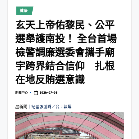
健康
玄天上帝佑黎民、公平
選舉護南投！ 全台首場
檢警調廉選委會攜手廟
宇跨界結合信仰 扎根
在地反賄選意識
2026-07-08
新聞中心
墨新聞
｜記者張游舜／台北報導