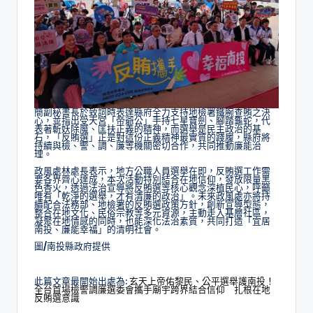
簡副秘書長於致詞時表達縣府全力支持地檢署鐵腕查賄之決
心，並指出受天宮「帝爺公」手持七星寶劍、腳踏龜蛇，代
表著斬妖除魔、匡扶正義的精神，而選舉是民主政治的基
石，「反賄選」正是對這份正義精神最實質的踐履，縣府將
持續與檢、警、調、廉等機關密切合作，共同推動廉能治
理。
政風處林處長表示，地方公職人員選舉在即，反賄選工作需
要各界齊心達成，本次活動特別結合在地信仰，發放限量黑
色香火，透過法治宣導將反賄選等核心觀念深植民心，呼籲
唯有「乾淨的選舉，才有清廉的政治」。未來政風處亦將持
續配合法務部、地檢署的反賄選政策方針，創新宣導型態，
整合在地文化、民俗宗教等多元資源，主動走入基層社區，
凝聚在地情感的同時，也能深化法治素質，共同打造「宜居
南投、廉能幸福」的清明社會。
圖/南投縣政府提供
此篇文章最開始出處為:
玄天上帝佑黎民、公平選舉護南投！
全台首場檢警調廉選委會攜手廟宇跨界結合信仰 扎根在地
反賄選意識