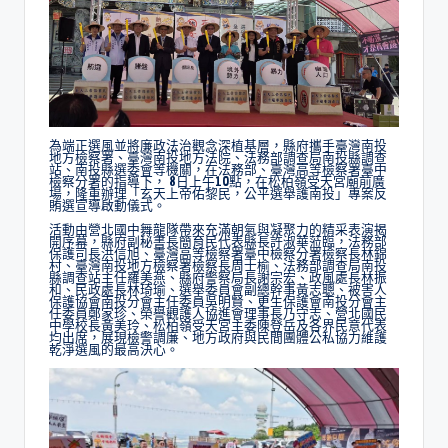
為端正選風並將廉政法治觀念深植基層，縣府攜手臺灣南投
地方檢察署、臺灣南投地方法院、法務部調查局南投縣調查
站、南投縣選委會等機關，在法務部、臺灣高等檢察署臺中
檢察分署的指導下， 8日上午10點，在松柏嶺受天宮廟前廣
場，隆重辦理「玄天上帝佑黎民，公平選舉護南投」專案反
賄選宣導啟動儀式。
活動由營北國中舞龍隊帶來充滿朝氣與凝聚力的精采表演揭
開序幕，縣府副秘書長簡育民代表縣長許淑華蒞臨，法務部
保護司長洪信旭、臺灣高等檢察署臺中檢察分署檢察長林錦
村、臺灣南投地方檢察署檢察長周士榆、法務部調查局南投
縣調查站主任羅美燕、縣府警察局長謝宗宏、政風處長林振
和、民政處長林琦瑜、選舉委員會副總幹事黃志聰、被害人
保護協會南投分會主任委員吳明賢、更生保護會南投分會主
任委員鄭家珍、榮譽觀護人協進會理事長乃守志、營北國民
中學校長黃美玲、松柏嶺受天宮主委陳登岳及各界民意代表
均出席，展現檢警調廉、地方政府與民間團體公私協力維護
乾淨選風的最高決心。