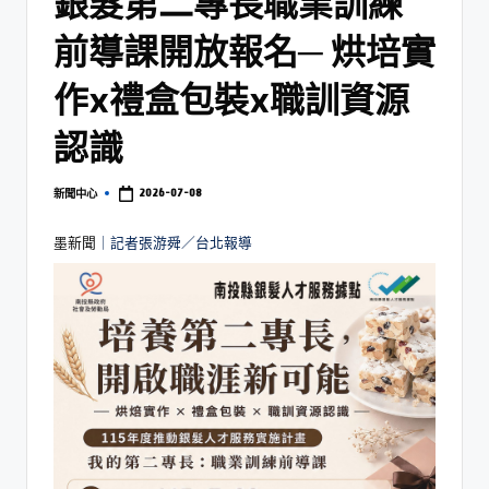
銀髮第二專長職業訓練
前導課開放報名─ 烘培實
作x禮盒包裝x職訓資源
認識
2026-07-08
新聞中心
墨新聞
｜記者張游舜／台北報導