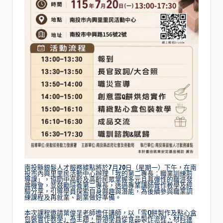
南投縣銀髮人才服務據點將於7月20日（星期一）下午，在南
投市內興里里民活動中心辦理「我的第二專長：職業訓練前
導課」，協助中高齡及高齡民眾掌握多元且具彈性的職涯發
展機會，並鼓勵培養第二專長，透過專業講師實作教學及經
驗分享，引導學員探索自身興趣與潛能，為後續參與職業訓
練課程及再就業、創業做好準備。
本次課程邀請葉俊呈老師擔任講師，以「雪Q餅製作及點心盒
包裝實作教學」為主題，帶領學員從食品製作流程、材料運