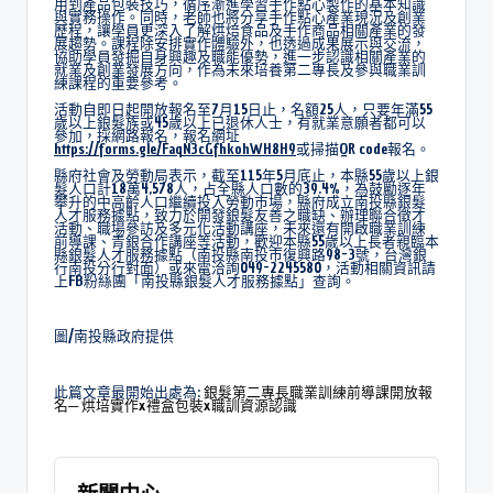
用到產品包裝技巧，循序漸進學習手作點心製作的基本知識
與實務操作。同時，老師也將分享手作點心產業現況及創業
歷程，讓學員更深入了解烘焙食品及手作商品相關產業的發
展趨勢。課程除安排實作體驗外，也透過成果展示與交流，
協助學員發掘自身興趣及職能優勢，進一步認識相關產業的
就業及創業發展方向，作為未來培養第二專長及參與職業訓
練課程的重要參考。
活動自即日起開放報名至7月15日止，名額25人，只要年滿55
歲以上銀髮族或45歲以上已退休人士，有就業意願者都可以
參加，採網路報名，報名網址
https://forms.gle/FaqN3cGfhkohWH8H9
或掃描QR code報名。
縣府社會及勞動局表示，截至115年5月底止，本縣55歲以上銀
髮人口計18萬4,578人，占全縣人口數的39.4%，為鼓勵逐年
攀升的中高齡人口繼續投入勞動市場，縣府成立南投縣銀髮
人才服務據點，致力於開發銀髮友善之職缺、辦理聯合徵才
活動、職場參訪及多元化活動講座，未來還有開啟職業訓練
前導課、青銀合作講座等活動，歡迎本縣55歲以上長者親臨本
縣銀髮人才服務據點（南投縣南投市復興路98-3號，台灣銀
行南投分行對面）或來電洽詢049-2245580，活動相關資訊請
上FB粉絲團「南投縣銀髮人才服務據點」查詢。
圖/南投縣政府提供
此篇文章最開始出處為:
銀髮第二專長職業訓練前導課開放報
名─ 烘培實作x禮盒包裝x職訓資源認識