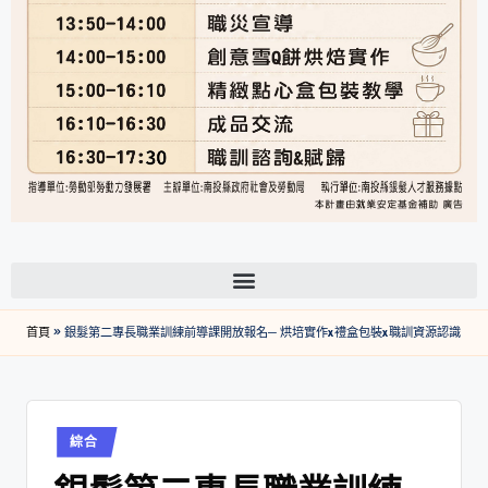
首頁
»
銀髮第二專長職業訓練前導課開放報名─ 烘培實作x禮盒包裝x職訓資源認識
綜合