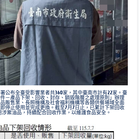
公布全臺受影響業者共360家，其中臺南市計有22家。臺
案件－產品下架、回收、封存、銷毀階層之處理原則」辦理
食品販售業、長照機構及社會福利機構等各類供餐場域全面
即停止使用並完成更換。截至7月7日止，已累計下架回收
使用涉案油品，持續配合回收作業，以維護食品安全。