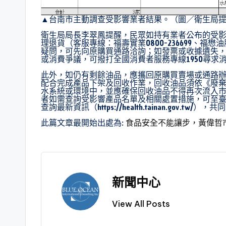
▲台南市主動調查受影響業者結果。（圖／衛生局
衛生局局長李翠鳳提醒，民眾如持有業者公布的受
理退貨（客服專線：福壽實業0800-236699、福懋油脂0
疑問，可先向原購買通路洽詢；如發票或收據遺失
或消費爭議，可撥打全國消費者服務專線1950尋求
此外，如仍有剩餘油品，應攜回原購買賣場或通路
配合完成產品下架及回收作業，回收油品須依《廢
水系統或環境中，並應確保回收油品不得再次流入
者如需查詢受影響產品名單及相關處置措施，可至
查詢最新資訊（https://health.tainan.gov.tw/
此篇文章最開始出處為:
食品安全不能讓步，黃偉哲
新聞中心
View All Posts