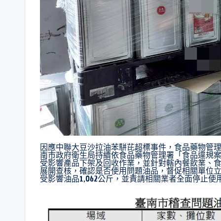
因應中聯大豆沙拉油苯駢芘超標事件，食品藥物管理署
南市政府衛生局持續依食品藥物管理署「食品違規
受影響產品下架及回收作業，並針對轄內餐飲業、
展開查核，確認是否使用問題油品，督促相關單位立
受影響油品1,062公斤，並責請相關業者全面停止