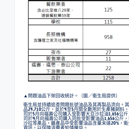
▲問題油品下架回收統計。（圖／衛生局提供）
衛生局並持續追查問題批號油品及其再製品流向。其
品24,710公斤，並於4至5月間全數用於生產豬
司於5月向福壽公司購入受影響大豆沙拉油1,656
司於4月向福壽公司購入同批受影響油品1,656公
沙拉等產品，雖產品中受影響油品含量未達20%，
資訊，以保障消費者知情權益。