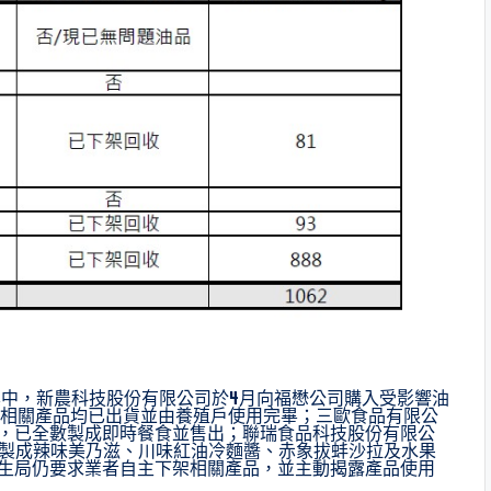
中，新農科技股份有限公司於4月向福懋公司購入受影響油
飼料，相關產品均已出貨並由養殖戶使用完畢；三歐食品有限公
公斤，已全數製成即時餐食並售出；聯瑞食品科技股份有限公
斤，製成辣味美乃滋、川味紅油冷麵醬、赤象拔蚌沙拉及水果
衛生局仍要求業者自主下架相關產品，並主動揭露產品使用