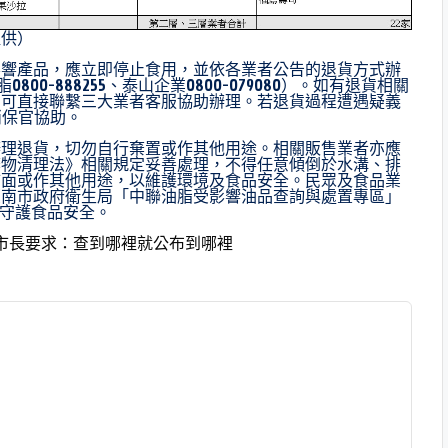
提供）
影響產品，應立即停止食用，並依各業者公告的退貨方式辦
800-888255、泰山企業0800-079080）。如有退貨相關
，可直接聯繫三大業者客服協助辦理。若退貨過程遭遇疑義
消保官協助。
辦理退貨，切勿自行棄置或作其他用途。相關販售業者亦應
棄物清理法》相關規定妥善處理，不得任意傾倒於水溝、排
市面或作其他用途，以維護環境及食品安全。民眾及食品業
臺南市政府衛生局「中聯油脂受影響油品查詢與處置專區」
），共同守護食品安全。
市長要求：查到哪裡就公布到哪裡