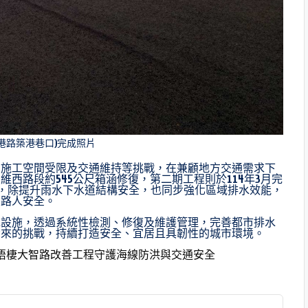
港路築港巷口)完成照片
、施工空間受限及交通維持等挑戰，在兼顧地方交通需求下
維西路段約545公尺箱涵修復，第二期工程則於114年3月完
後，除提升雨水下水道結構安全，也同步強化區域排水效能，
用路人安全。
水設施，透過系統性檢測、修復及維護管理，完善都市排水
帶來的挑戰，持續打造安全、宜居且具韌性的城市環境。
梧棲大智路改善工程守護海線防洪與交通安全