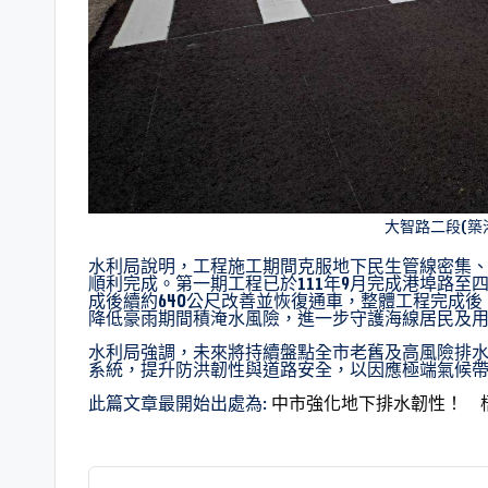
大智路二段(築
水利局說明，工程施工期間克服地下民生管線密集
順利完成。第一期工程已於111年9月完成港埠路至四
成後續約640公尺改善並恢復通車，整體工程完成
降低豪雨期間積淹水風險，進一步守護海線居民及
水利局強調，未來將持續盤點全市老舊及高風險排
系統，提升防洪韌性與道路安全，以因應極端氣候
此篇文章最開始出處為:
中市強化地下排水韌性！ 