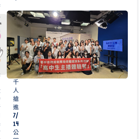
府
主
3
播
處
營
好
宅
新
吸
聞
引
局
逾
長
2
：
千
從
人
播
搶
新
進
聞
7/
學
14
會
公