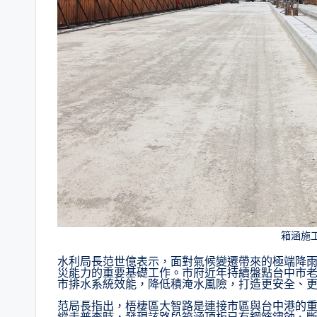
箱涵施
水利局長范世億表示，面對氣候變遷帶來的極端降
災能力的重要基礎工作。市府近年持續盤點台中市
市排水系統效能，降低積淹水風險，打造更安全、
范局長指出，梧棲區大智路是連接市區與台中港的