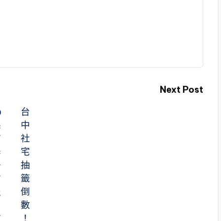
Next Post
6
台
縣
中
市
社
學
宅
子
抽
搶
籤
報
倒
中
數
市
！