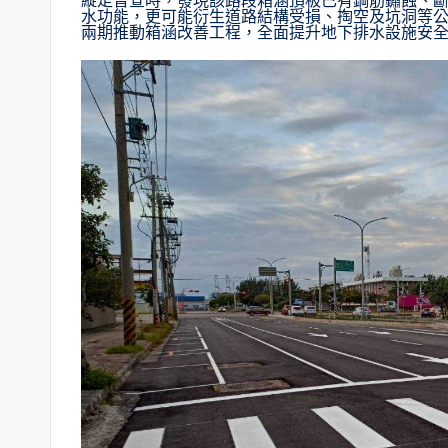
縱走普查時，發現該路段箱涵頂板已有鋼筋鏽蝕、
水功能，更可能衍生道路結構受損、掏空及坑洞等
兩期推動箱涵改善工程，全面提升地下排水設施安