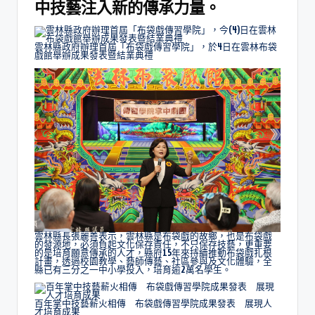
中技藝注入新的傳承力量。
雲林縣政府辦理首屆「布袋戲傳習學院」，於4日在雲林布袋
戲館舉辦成果發表暨結業典禮
雲林縣長張麗善表示，雲林縣是布袋戲的故鄉，也是布袋戲
的發源地，必須負起文化保存責任，不只保存技藝，更重要
的是培育願意傳承的人才，縣府15年來持續推動布袋戲扎根
計畫，透過校園教學、藝師傳藝、社區參與及文化體驗，全
縣已有三分之一中小學投入，培育逾2萬名學生。
百年掌中技藝薪火相傳 布袋戲傳習學院成果發表 展現人
才培育成果