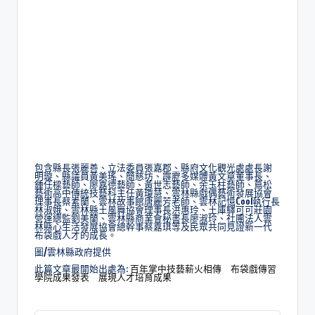
包含縣長張麗善、立法委員張嘉郡、縣府文化觀光處處長謝
明璇、縣議員黃美瑤、簡慈坊、霹靂多媒體黃文章董事長、
鍾任樑藝師、廖嘉德藝師、黃世志藝師、余玉柱藝師、蔦松
藝術高中傳統技藝科主任黃瓊慧、雲林縣戲偶藝術發展協會
理事長蔡素蘭、雲林故事館唐麗芳老師、雲林記憶Cool執行長
林淑娥、雲林縣土風舞協會理事長洪惠玲、土庫驛可可莊園
營運總監劉美蘭、雲林縣商業會秘書長廖淑玲、社團法人雲
林縣心生活發展協會總幹事蔡嘉琪等及民眾共同見證新一代
布袋戲人才的成長。
圖/雲林縣政府提供
此篇文章最開始出處為:
百年掌中技藝薪火相傳 布袋戲傳習
學院成果發表 展現人才培育成果
新聞中心
View All Posts
Previous Post
Next Post
跨越語言守護異鄉人！
115年雲林縣政大藝文學
芳苑警深入移工宿舍 溫
會會員作品暨全國硬筆
情開講阻斷「人頭帳
書法優勝作品展開幕
戶」陷阱
近百件精彩創作齊聚 展