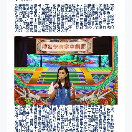
張麗善縣長指出，在扎根推廣的基礎上，縣府進一步推動布
袋戲傳習學院，特別恭喜13位學員在歷經逾60個小時嚴格培
訓後順利畢業，展現雲林縣未來布袋戲傳承延續機會跟希
望。此外，今年度縣內蔦松藝術高中成立傳統技藝科，期盼
從國小、國中延續到高中職學習課程，甚至銜接國立戲曲學
院，建構更完整的人才培育體系，發掘未來如黃海岱老先生
般的人間國寶、像黃俊雄及黃文澤一樣對傳統布袋戲有功的
大師，發現傳習布袋戲的好人才。
文化觀光處處長謝明璇表示，第一屆布袋戲傳習學院以「官
方傳承、系統培育」為核心理念，邀集多位金掌獎得主及資
深藝師共同授課，規劃超過60小時專業課程，內容涵蓋操
偶、口白、後場音樂、角色塑造、劇本分析及劇場思維等多
元面向，透過學科與術科並重的教學模式，協助學員建立表
演能力與舞臺實務經驗。課程由多位金掌獎得主及資深藝師
親自授課，不僅傳授精湛技藝，也分享多年累積的舞臺經驗
與創作精神，希望透過專業師資傳承及系統化課程，逐步完