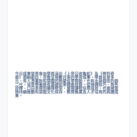
今日成果發表會由學員演出《上帝公收龜蛇》及《神判奇
案》兩齣劇目，完整呈現數月來的學習成果。學員背景多
元，有人憑著對布袋戲的熱愛從零開始，也有出身戲班的戲
二代，或是帶著既有基礎前來精進技藝。從操偶技巧、角色
詮釋、口白表現到團隊默契，展現課程培育成效，也展現雲
林持續推動布袋戲文化保存、教育推廣及人才培育的具體成
果。