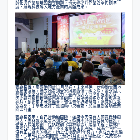
齡化與作業環境艱困等問題，也大幅提升作業安全與精準
度，展現科技導入地方產業的具體成果。
張縣長說，麥寮港預計11月開通，未來將進一步帶動雲西地
區產業發展。過去她看到麥寮與臺西僅一線之隔，麥寮因六
輕帶動產業發展而充滿活力，臺西卻因人口老化逐漸沒落，
因此縣府積極推動臺西產業園區，希望透過招商引資與產業
進駐，創造更多就業機會，留住青年返鄉發展。她感謝立委
張嘉郡、丁學忠及許宇甄協助中央審查，加速推動各項產業
園區計畫。
張縣長表示，自己常勉勵團隊，如果今天沒有人願意做種樹
的人，雲林就永遠看不到未來。縣府不只做看得見的建設，
也投入長遠規劃，包括啟動《雲林縣志》編纂工程。雲林自
民國62年僅有縣志稿，多年來始終未能完成，成為全台唯一
沒有正式縣志的縣市，她上任後歷經5年努力，完成九大志編
纂，今年4月已公開閱覽，預計9月正式印製出版，完成雲林
第一部正式縣志，為地方留下完整歷史文化。