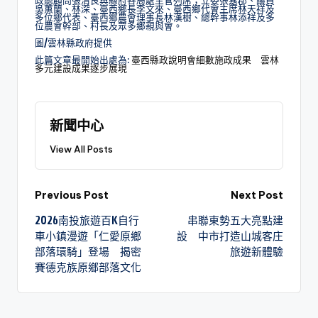
政總顧問張清良與縣府各局處主管列席；立委張嘉郡、議員
吳蕙蘭、林深、臺西鄉長李文來、臺西鄉代會主席林天祥及
多位鄉代表、臺西鄉農會理事長林漢樹、總幹事林添祥及多
位農會幹部、村長及眾多鄉親與會。
圖/雲林縣政府提供
此篇文章最開始出處為:
臺西縣政說明會細數施政成果 雲林
多元建設成果逐步展現
新聞中心
View All Posts
Previous Post
Next Post
2026南投旅遊百K自行
串聯東勢五大亮點建
車小鎮漫遊「仁愛原鄉
設 中市打造山城客庄
部落環騎」登場 揭密
旅遊新體驗
賽德克族原鄉部落文化