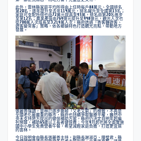
此外，雲林縣家庭平均所得由上任時每戶88萬元、全國排名
第20名，逐年提升至去年114萬元，排名躍升至全國第13名；
家庭可支配所得也由72萬元提高至93萬，排名由第20名進步
至第12名；農業產值由769億元提升至948億元，觀光人次也
從700萬人次成長至3,219萬人次，縣府透過「香客轉遊客、
遊客變常客」策略，依各鄉鎮特色打造觀光亮點，帶動地方
發展。
張麗善強調，雲林已逐步撕掉「又老又窮」的標籤，不再是
全國老化最嚴重的縣市，縣府也持續爭取醫療平權，雖然中
央未支持地方提出的健保補助方案，縣府仍決定自明年起編
列預算，補助65歲以上長者健保費；今年9月起也將全面實施
國中小學生免費營養午餐，希望減輕家庭負擔，打造更宜居
的雲林。
今日說明會由縣長張麗善主持，副縣長謝淑亞、陳璧君、縣