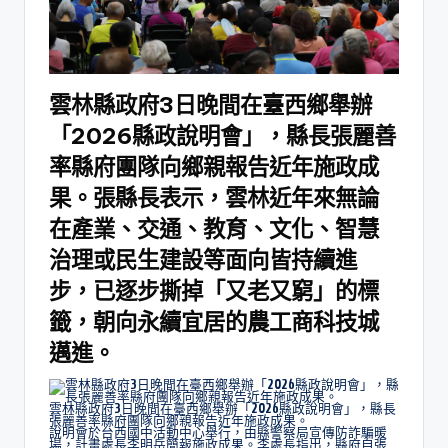
雲林縣政府3日晚間在臺西鄉舉辦
「2026縣政說明會」，縣長張麗善
率縣府團隊向鄉親報告近年施政成
果。張縣長表示，雲林近年來無論
在產業、交通、教育、文化、智慧
治理或民生建設等面向皆持續進
步，已逐步撕掉「又老又窮」的標
籤，朝向永續宜居的農工商科技城
邁進。
雲林縣政府3日晚間在臺西鄉舉辦「2026縣政說明會」，縣長
張麗善率縣府團隊向鄉親報告近年施政成果。
說明會於台西國中活動中心舉行，由縣警察局宣傳防詐騙暖
場，計畫處長李明岳簡報施政成果。李處長指出，縣府自張