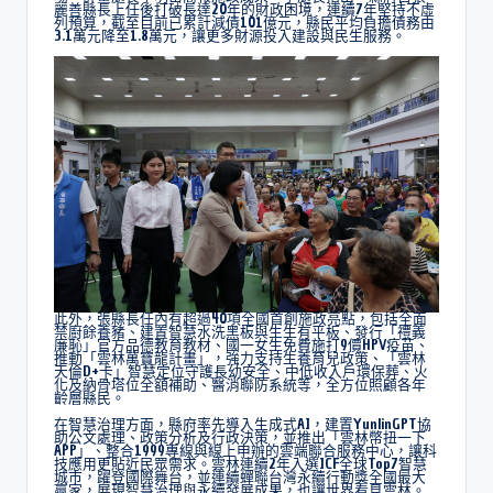
麗善縣長上任後打破長達20年的財政困境，連續7年堅持不虛
列預算，截至目前已累計減債101億元，縣民平均負擔債務由
3.1萬元降至1.8萬元，讓更多財源投入建設與民生服務。
此外，張縣長任內有超過40項全國首創施政亮點，包括全面
禁廚餘養豬、建置智慧水洗黑板與生生有平板、發行「禮義
廉恥」官方品德教育教材、國一女生免費施打9價HPV疫苗、
推動「雲林萬寶龍計畫」，強力支持生養育兒政策、「雲林
天倫D+卡」智慧定位守護長幼安全、中低收入戶環保葬、火
化及納骨塔位全額補助、醫消聯防系統等，全方位照顧各年
齡層縣民。
在智慧治理方面，縣府率先導入生成式AI，建置YunlinGPT協
助公文處理、政策分析及行政決策，並推出「雲林幣扭一下
APP」、整合1999專線與線上申辦的雲端聯合服務中心，讓科
技應用更貼近民眾需求。雲林連續2年入選ICF全球Top7智慧
城市，躍登國際舞台，並連續蟬聯台灣永續行動獎全國最大
贏家，展現智慧治理與永續發展成果，也讓世界看見雲林。