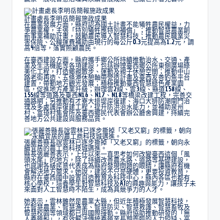
計畫處長李明岳簡報施政成果
在農業發展方面，縣府認為國土計畫不能犧牲農民權益，力
爭農業權，主張「特別犧牲應特別補償」；推動智慧農業創
新事業補助計畫，鼓勵農民導入智慧科技；推動農民職業災
害保險、公糧運費補助由現行的每公斤0.3元提高為1.2元，調
高4倍等，落實照顧農民。
在臺西建設方面，縣府攜手鄉公所持續推動治水、交通、產
業及生活機能等各項建設，包括辦理臺西鄉公所東側廣場綠
美化工程，打造鄉親散步、運動及親子休憩空間；推動中山
路老街再造、五條港休憩軸帶營造計畫及臺西友善釣魚平台
建置，帶動地方觀光發展；積極推動臺西智慧綠色產業園
區，促進地方產業升級；辦理雲2線、雲3線、縣道158線、
155線等道路及臺西N16、N17、N18等橋梁改建工程，完善交
通路網；另推動有才寮大排堤岸復建、海口大排防潮閘門治
理及多處護岸復建工程，提升防洪治水能力，並補助泉州
村、富琦村集會所及臺西鄉民代表會辦公廳舍興建，持續完
善地方公共建設與服務品質。
張麗善縣長說雲林已逐步撕掉「又老又窮」的標籤，朝向永
續宜居的農工商科技城邁進。
縣長張麗善表示，上任以來一直思考如何改變臺西這個「風
頭水尾」的地方，除了持續改善農水路、道路等基礎建設，
也感謝各級民意代表成為縣府發現問題的眼睛，讓縣府有機
會解決地方需求。她說，建設不只是硬體，更要投資教育，
縣府在臺西國中設置自造教育及科技中心，縣內各區也都有
核心學校，培養學生對智慧科技及AI的興趣與能力，讓孩子未
來面對人工智慧時不陌生，成為具競爭力的人才。
她表示，雲林雖然是農業大縣，但近年積極發展智慧科技，
在智慧農業、智慧漁業、智慧防災、智慧救護、智慧畜牧及
智慧校園等領域都已與國際接軌。縣府協助推動研發的「無
人養殖船」，有效解決傳統養殖業長期面臨的人力短缺、高