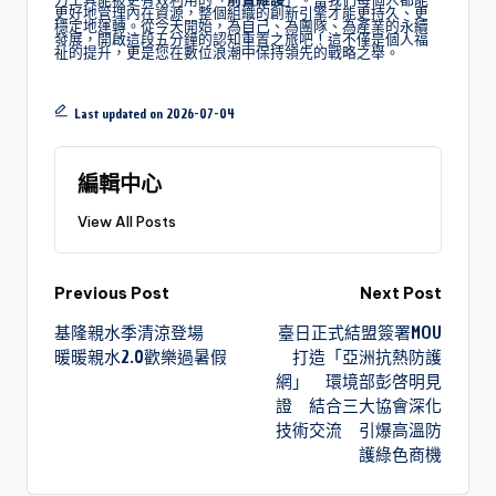
更好地管理內在資源，整個組織的創新引擎才能更持久、更
穩定地運轉。從今天開始，為自己、為團隊、為產業的永續
發展，開啟這段五分鐘的認知重置之旅吧！這不僅是個人福
祉的提升，更是您在數位浪潮中保持領先的戰略之舉。
Last updated on 2026-07-04
編輯中心
View All Posts
Previous Post
Next Post
基隆親水季清涼登場
臺日正式結盟簽署MOU
暖暖親水2.0歡樂過暑假
打造「亞洲抗熱防護
網」 環境部彭啓明見
證 結合三大協會深化
技術交流 引爆高溫防
護綠色商機