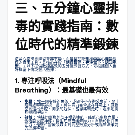
三、五分鐘心靈排
毒的實踐指南：數
位時代的精準鍛鍊
這套心靈排毒練習並非玄學，而是基於認知科學與心理學原
理的實用工具。其核心在於「
刻意暫停、專注當下、認知重
塑
」。以下提供數種高效的五分鐘練習方式，可根據個人偏
好與當下情境靈活選擇：
1. 專注呼吸法（Mindful
Breathing）：最基礎也最有效
步驟：
找一個安靜的角落，或即使坐在辦公桌前，閉上
眼睛或輕輕凝視一點。將注意力完全放在呼吸上，感受
空氣進出鼻腔、胸腹的起伏。當思緒飄走時，溫柔地將
其拉回呼吸。
效益：
快速切斷與外部干擾的連結，降低心率與血壓，
激活副交感神經，從生理層面緩解壓力。有助於提升專
注力，是數位醫療領域面對高壓數據分析或臨床決策前
的理想準備。