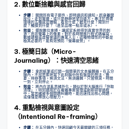
2. 數位斷捨離與感官回歸
步驟：
關閉所有電子郵件、即時通訊和通知。起身離開
座位，走到窗邊，或只是靜靜地望向遠方。專注於周遭
環境的五種感官體驗：看見什麼？聽見什麼？聞到什
麼？觸摸到什麼？（甚至品嚐一點茶或水）。
效益：
擺脫數位束縛，讓感官系統得到真實世界的刺
激，而非螢幕上的像素。對於長時間進行程式碼編寫、
數據建模或虛擬會議的專業人士，這種物理性的中斷是
極其必要的，能有效預防「螢幕疲勞」。
3. 極簡日誌（Micro-
Journaling）：快速清空思緒
步驟：
拿起紙筆或打開一個簡單的文本編輯器。在五分
鐘內，不加思索地寫下此刻腦中所有盤旋的想法、擔
憂、待辦事項。無須文法，無須邏輯，只管傾瀉。時間
一到，立刻停止。
效益：
將內在混亂思緒外化，類似於對大腦進行「快取
清理」。特別適用於在複雜專案管理或創新研發過程
中，當思緒被多個問題糾纏時，能迅速找出核心問題，
或僅僅是釋放心理壓力。
4. 重點檢視與意圖設定
（Intentional Re-framing）
步驟：
在五分鐘內，快速回顧今天最關鍵的三項任務，