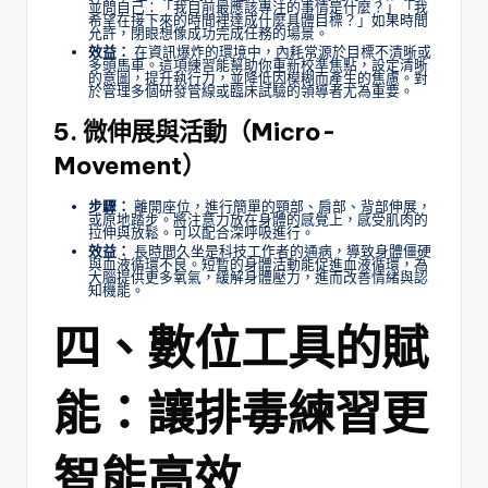
並問自己：「我目前最應該專注的事情是什麼？」「我
希望在接下來的時間裡達成什麼具體目標？」如果時間
允許，閉眼想像成功完成任務的場景。
效益：
在資訊爆炸的環境中，內耗常源於目標不清晰或
多頭馬車。這項練習能幫助你重新校準焦點，設定清晰
的意圖，提升執行力，並降低因模糊而產生的焦慮。對
於管理多個研發管線或臨床試驗的領導者尤為重要。
5. 微伸展與活動（Micro-
Movement）
步驟：
離開座位，進行簡單的頸部、肩部、背部伸展，
或原地踏步。將注意力放在身體的感覺上，感受肌肉的
拉伸與放鬆。可以配合深呼吸進行。
效益：
長時間久坐是科技工作者的通病，導致身體僵硬
與血液循環不良。短暫的身體活動能促進血液循環，為
大腦提供更多氧氣，緩解身體壓力，進而改善情緒與認
知機能。
四、數位工具的賦
能：讓排毒練習更
智能高效