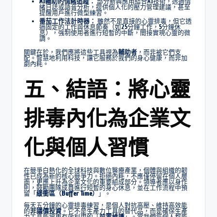
AI輔助的情緒追蹤：
部分新興應用結合AI技術，透過情
緒日誌或語音分析，提供個人化的壓力管理建議，甚至
提醒用戶進行微型練習。
番茄工作法計時器：
雖然不是直接的心靈排毒，但它透
過固定的工作與休息節奏（如25分鐘工作，5分鐘休
息），強制使用者進行短暫的中斷，間接實現心靈的微
調。
關鍵在於，我們應將這些工具視為
輔助者
，而非被它們支
配。智慧地利用科技，讓它服務於我們的身心健康，而非加
劇內耗。
五、結語：將心靈
排毒內化為企業文
化與個人習慣
在競爭白熱化的全球科技與數位醫療產業，個體與組織的韌
性已成為新的核心競爭力。拒絕內耗，不應僅停留在個人層
面，更應上升為企業文化的重要組成部分。領導者應以身作
則，鼓勵團隊成員進行短暫的身心休息，並在工作流程中預
留「
緩衝區（Buffer Time）
」。
每天五分鐘的心靈排毒練習，是個人對抗高壓、維持高效能
的
非議價投資
。它不是生產力工具的替代品，而是確保生產
力工具能被更有效利用的「
前置維護
」。當我們每個人都能