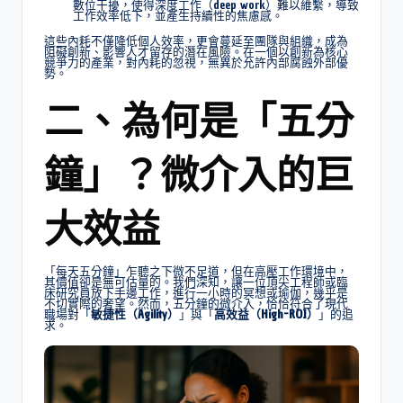
數位干擾，使得深度工作（deep work）難以維繫，導致
工作效率低下，並產生持續性的焦慮感。
這些內耗不僅降低個人效率，更會蔓延至團隊與組織，成為
阻礙創新、影響人才留存的潛在風險。在一個以創新為核心
競爭力的產業，對內耗的忽視，無異於允許內部腐蝕外部優
勢。
二、為何是「五分
鐘」？微介入的巨
大效益
「每天五分鐘」乍聽之下微不足道，但在高壓工作環境中，
其價值卻是無可估量的。我們深知，讓一位頂尖工程師或臨
床研究員放下手邊工作，進行一小時的冥想或瑜伽，幾乎是
不切實際的奢望。然而，五分鐘的微介入，恰恰符合了現代
職場對「
敏捷性（Agility）
」與「
高效益（High-ROI）
」的追
求。