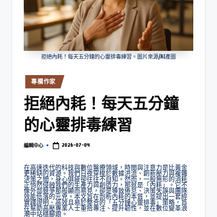
拒絕內耗！每天五分鐘的心靈排毒練習。圖片來源/AI產圖
專欄作家
拒絕內耗！每天五分鐘
的心靈排毒練習
2026-07-04
編輯中心
在高速迭代的科技與數位醫療領域，時間與注意力是比黃金
更稀缺的資源。我們日夜穿梭於數據洪流、創新壓力與複雜
決策之間，身心俱疲卻往往不自知。然而，一股無形的消耗
正悄然侵蝕我們的生產力與創造力，那就是「內耗」。它不
像外部競爭那般顯而易見，卻是導致倦怠、決策失誤與團隊
效能低落的元兇。本文旨在剖析內耗的本質，並提出一套經
實踐證明、高效且易於整合的「五分鐘心靈排毒」策略，旨
在幫助高壓專業人士重拾專注、提升韌性，並在數位變革浪
潮中站穩腳跟。