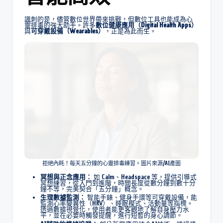
諷刺的是，儘管數位世界帶來挑戰，但數位工具也能成為心
靈排毒的強大助手。許多
數位健康應用（Digital Health Apps）
與
可穿戴設備（Wearables）
，正是為此而生。
拒絕內耗！每天五分鐘的心靈排毒練習。圖片來源/AI產圖
冥想與正念應用：
如 Calm、Headspace 等，提供引導式
冥想練習，從入門到進階，時間長度從數分鐘到數十分
鐘不等，完美契合「五分鐘」概念。
生理數據監測：
智能手錶、健身手環等可穿戴設備，能
監測心率變異性（HRV）、睡眠模式、活動量等指標。
透過數據視覺化，使用者能更客觀地了解自身壓力水
平，並在必要時觸發提醒，進行短暫的身心調節。