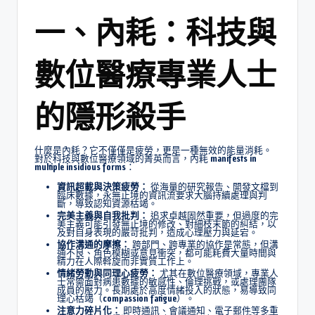
一、內耗：科技與
數位醫療專業人士
的隱形殺手
什麼是內耗？它不僅僅是疲勞，更是一種無效的能量消耗。
對於科技與數位醫療領域的菁英而言，內耗 manifests in
multiple insidious forms：
資訊超載與決策疲勞：
從海量的研究報告、開發文檔到
臨床數據，永無止境的資訊流要求大腦持續處理與判
斷，導致認知資源枯竭。
完美主義與自我批判：
追求卓越固然重要，但過度的完
美主義可能引發無止境的修改、對細枝末節的糾結，以
及對自身表現的嚴苛批判，造成心理壓力與延宕。
協作溝通的摩擦：
跨部門、跨專業的協作是常態，但溝
通不良、角色模糊或意見衝突，都可能耗費大量時間與
精力在人際斡旋而非實質工作上。
情緒勞動與同理心疲勞：
尤其在數位醫療領域，專業人
士常需面對病患數據的敏感性、倫理挑戰，或處理團隊
成員的壓力。長期處於高度情緒投入的狀態，易導致同
理心枯竭（compassion fatigue）。
注意力碎片化：
即時通訊、會議通知、電子郵件等多重