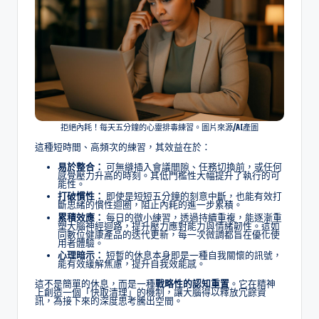
拒絕內耗！每天五分鐘的心靈排毒練習。圖片來源/AI產圖
這種短時間、高頻次的練習，其效益在於：
易於整合：
可無縫插入會議間隙、任務切換前，或任何
感覺壓力升高的時刻。其低門檻性大幅提升了執行的可
能性。
打破慣性：
即使是短短五分鐘的刻意中斷，也能有效打
斷思緒的慣性迴圈，阻止內耗的進一步累積。
累積效應：
每日的微小練習，透過持續重複，能逐漸重
塑大腦神經迴路，提升壓力應對能力與情緒韌性。這如
同數位健康產品的迭代更新，每一次微調都旨在優化使
用者體驗。
心理暗示：
短暫的休息本身即是一種自我關懷的訊號，
能有效緩解焦慮，提升自我效能感。
這不是簡單的休息，而是一種
戰略性的認知重置
。它在精神
上創造一個「快取清理」的機制，讓大腦得以釋放冗餘資
訊，為接下來的深度思考騰出空間。