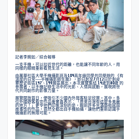
記者李婉如／綜合報導
一支手機，可以拉近世代的距離，也能讓不同年齡的人，用
同樣的眼睛重新看見生活。
由萬華社區大學手機攝影班及104高年級同學共同舉辦的
《有
溫度的日常──手機攝影師生展》
，即日起至7月12日於剝皮
寮歷史街區147、149展區展出。本次展覽集結
14歲到80歲
的
參展者，以手機記錄生活中的光影、人情與感動，展現跨世
代共同創作的影像力量。
展覽開放首日，便吸引不少國內外旅客駐足欣賞。其中，多
位外國遊客看完作品後驚喜表示：「原來台灣有這麼多美麗
的地方！」更令他們印象深刻的是，眼前許多充滿藝術感與
故事性的作品，竟然全都出自手機拍攝，讓他們重新認識手
機攝影的無限可能。