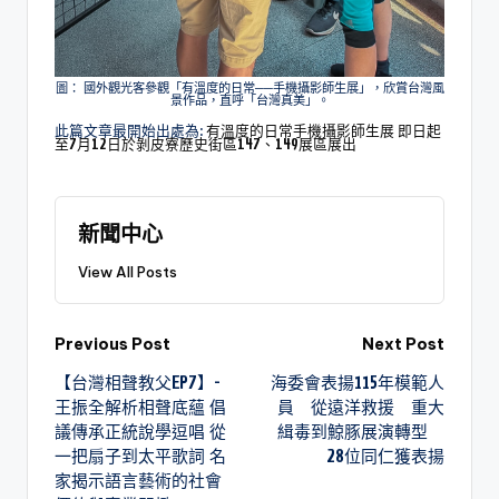
圖： 國外觀光客參觀「有溫度的日常──手機攝影師生展」，欣賞台灣風
景作品，直呼「台灣真美」。
此篇文章最開始出處為:
有溫度的日常手機攝影師生展 即日起
至7月12日於剝皮寮歷史街區147、149展區展出
新聞中心
View All Posts
Previous Post
Next Post
【台灣相聲教父EP7】-
海委會表揚115年模範人
王振全解析相聲底蘊 倡
員 從遠洋救援 重大
議傳承正統說學逗唱 從
緝毒到鯨豚展演轉型
一把扇子到太平歌詞 名
28位同仁獲表揚
家揭示語言藝術的社會