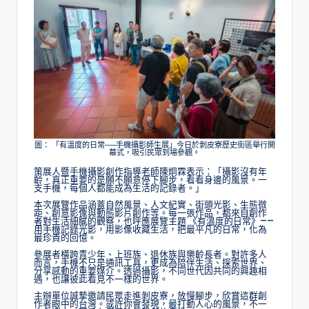
圖： 「有溫度的日常──手機攝影師生展」今日於剝皮寮歷史街區舉行開
幕式，吸引民眾到場參觀。
策展人暨手機攝影創作指導老師陳炯霖表示：
「攝影沒有年
齡，真正重要的是願不願意停下腳步，看看身邊的風景。一
支手機，每個人都能成為生活的記錄者。」
本次展覽作品涵蓋自然風景、人文紀實、街頭光影、生態微
距、創意影像與動態影片創作等。每一張作品，都來自創作
者對生活細膩的觀察，也呼應展覽主題
《有溫度的日常》
——
用手機記錄光影，用影像收藏生活，把最平凡的日常，化為
最珍貴的回憶。
參展者橫跨青少年、上班族、退休族與樂齡長者。對許多人
而言，手機不只是通訊工具，更成為陪伴生活、探索世界、
分享感動的重要媒介。透過攝影，不同世代因共同的興趣相
遇，也讓彼此看見不一樣的世界。
主辦單位誠摯邀請民眾走進剝皮寮，放慢腳步，欣賞這群創
作者眼中的台灣。或許你會發現，最打動人心的風景，不一