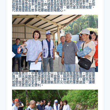
許縣長肯定中寮鄉公所、代表及村長對在地民瘼的重視，也
感謝中寮草屯多位縣議員積極為民喉舌的用心與努力，包括
縣議員唐曉棻、李洲忠、鄉長廖宜賢、鄉代會主席蔡昭智、
代表周俊霖及眾多地鄉親都到場關心。
許縣長表示，中寮鄉地形多山，受豪雨及颱風影響，部分道
路、排水設施及野溪護岸容易受損，縣府持續透過地方民意
代表、鄉公所及村里長反映，實地了解地方需求，優先改善
攸關居民通行安全、農產運輸及防災功能的重要建設，讓鄉
親生活更加安全便利。