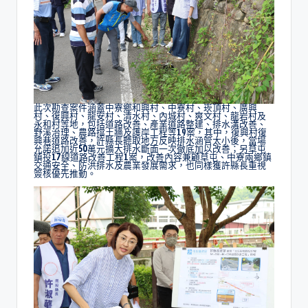
此次勘查案件涵蓋中寮鄉和興村、中寮村、崁頂村、廣興
村、復興村、龍安村、清水村、內城村、爽文村、龍岩村及
永和村等地，包括道路改善、產業道路整建、排水溝改善、
野溪治理、農路擋土牆及護岸工程等19案，其中，復興村復
興巷道路改善，許縣長聽取地方反映排水涵管太小後，當場
允諾追加近50萬元擴大排水斷面一次徹底加以改善；另草屯
鎮投17線道路改善工程1案，改善內容兼顧草屯、中寮兩鄉鎮
交通安全、防洪排水及農業發展需求，也同樣獲許縣長重視
簽核優先推動。