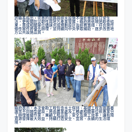
許縣長指出，完善的道路與排水設施不僅影響居民日常生
活，更攸關防災韌性與地方產業發展。縣府將依現地勘查結
果，責成相關單位儘速完成規劃設計及經費籌措，符合施作
條件案件將優先辦理，並持續向中央爭取補助，逐步改善地
方公共設施品質。
縣府表示，本次會勘工程包含水土保持、基礎工程及道路養
護等不同類型建設，將由農業處及工務處相關單位依專業分
工辦理後續作業，兼顧工程品質、安全及施工效率，讓有限
資源發揮最大效益，持續打造安全、宜居、永續的生活環
境。