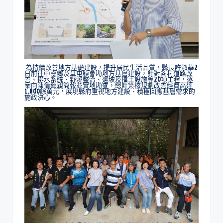
為持續改善地方基礎建設，提升居民生活品質，縣長許淑華2
日前往中寮鄉及草屯鎮會勘地方基層建設，針對各村道路改
善、排水系統、野溪整治、邊坡及擋土設施等20項工程，逐
案向陳情鄉親簡報並實地勘查，總計簽核規劃改善經費高達
1,800餘萬元，展現縣府重視地方建設、積極回應基層需求的
施政決心。