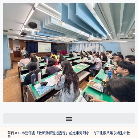
首頁
»
中市動保處「教師動保巡迴宣導」前進東海附小 向下扎根共築永續生命教
育