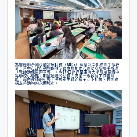
為響應聯合國永續發展目標（SDGs）理念並深化校園生命教
育，台中市政府動物保護防疫處與相癒心理諮商所攜手辦理
「教師動保巡迴宣導」，今(2)日巡迴至東海大學附屬高級中
等學校小學部，期望透過公私協力為第一線教育工作者賦
能，藉由教師的引導，將尊重生命的種子向下扎根，共同建
構友善動物的永續城市。