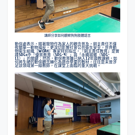
講師分享如何觀察狗狗肢體語言
動保處表示，隨著寵物作為家人的觀念普及，飼主責任不僅
攸關單一動物福祉，更深切影響社會公共衛生安全，世界動
物衛生組織（WOAH）專家特別指出，「飼主責任教育」是實
踐SDGs中「優質教育（SDG-4）」與「永續城鄉（SDG-
11）」的關鍵；然而，動保教育雖已納入12年國教課綱，如
何將生硬的動保觀念轉化為適合學童的教材，往往是未曾涉
足該領域第一線教師，在課堂上面臨的重大挑戰。