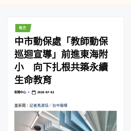
地方
中市動保處「教師動保
巡迴宣導」前進東海附
小 向下扎根共築永續
生命教育
2026-07-02
新聞中心
墨新聞
｜記者馬源培／台中報導