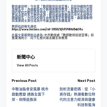
動保處說明，今年度「教師動保巡迴宣導」目前持續熱烈開
放報名中，為鼓勵各校不斷精進動保教育，即使先前已參與
過的學校也歡迎再度申請，講師將針對已有基礎的學校提供
更具深度的多元教材資源。動保處誠摯邀請台中市各級學校
踴躍報名，共同為校園生命教育奠定堅實根基，讓愛護動物
與落實飼主責任成為中市最溫暖的永續風景。
教師巡迴報名連結
https://www.beclass.com/rid=305025f695488d0eb59a
此篇文章最開始出處為:
中市動保處「教師動保巡迴宣導」前
進東海附小 向下扎根共築永續生命教育
新聞中心
View All Posts
Previous Post
Next Post
中聯油脂食安風暴 桃市
剖析流量密碼：從『小
啟動應變 通路全面下
資存錢』熱潮看數位時
架、保障退換貨
代的注意力經濟與健康
科技新藍海