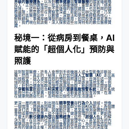
界級的醫療體系
，以及對
精準健康
與
智慧醫療
的國家級戰略
投入，正悄然匯聚出一批足以顛覆傳統、重塑未來的「絕美
秘境」。這些秘境可能不是雄偉的醫院建築，也非熱鬧的國
際論壇，而是那些在實驗室深處、新創公司辦公室裡，乃至
偏鄉社區醫療站中，以數據、演算法和使用者經驗為核心，
默默耕耘、準備厚積薄發的創新應用。如同投資者尋覓潛力
股，我們現在就該衝，深入探索這些台灣特有的數位醫療寶
藏。
秘境一：從病房到餐桌，AI
賦能的「超個人化」預防與
照護
談到智慧醫療，許多人會想到手術機器人或大型影像診斷設
備。然而，真正的「秘境」在於如何讓
人工智慧（AI）
走出高
科技殿堂，融入尋常百姓的預防與照護日常。台灣在這一領
域的發展，已不只停留在概念階段，而是逐漸落地生根。例
如，針對亞健康族群或慢性病高風險群，新創團隊正開發基
於
穿戴裝置
數據結合
AI演算法
的
健康風險預警系統
。這些系統
能夠分析心率變異、睡眠模式、活動量甚至飲食習慣，在潛
在健康問題惡化前，及時給出個性化的生活建議。
更深一層的應用，則出現在
精準營養
與
行為介入
領域。想像
一個情境：透過基因檢測、腸道菌群分析與AI演算法，為個體
量身打造「專屬食譜」與運動計畫，甚至能預測身體對特定
食物或藥物的反應。這不僅提升了健康管理的效果，更創造
了龐大的
數位健康內容
與
服務經濟
。這些
「超個人化」
的解
決方案，在台灣的社區藥局、健康管理中心，甚至是在府內
健康諮詢平台中，正如同雨後春筍般冒出，為民眾提供前所
未有的健康自主權。其精緻度與對在地飲食文化的深度理