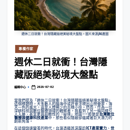
週休二日就衝！台灣隱藏版絕美秘境大盤點。圖片來源/AI產圖
專欄作家
週休二日就衝！台灣隱
藏版絕美秘境大盤點
2026-07-02
編輯中心
當我們提及「週休二日就衝！台灣隱藏版絕美秘境大盤點」
這個標題時，大多數人的腦海中或許會浮現出山巒疊翠、海
天一色的風光，或是人煙稀少的古樸小徑。然而，作為一位
深耕科技與數位醫療領域的觀察者，我看到了另一幅同樣引
人入勝、甚至更具前瞻性的「秘境」地圖——那便是
台灣數位
醫療與健康科技產業
中，那些看似隱蔽卻蘊藏著巨大潛力的
創新角落。
在這個快速變革的時代，台灣憑藉其深厚的
ICT產業實力
、
世