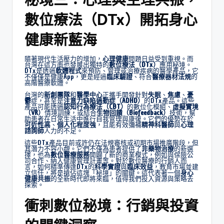
數位療法（DTx）開拓身心
健康新藍海
隨著現代生活壓力的增加，
心理健康
問題日益受到重視。而
台灣在這方面也發展出獨特的
數位療法（DTx）
應用秘境。
DTx是透過
軟體程式
來預防、管理或治療疾病的醫學產品，它
不僅僅是健康App，更是經過
臨床驗證
、符合
醫療器材法規
的
高階醫療軟體。
台灣的
新創團隊
和
醫學中心
正攜手開發針對
失眠
、
焦慮
、
憂
鬱
症，甚至是
注意力缺陷過動症（ADHD）
的DTx產品。這些
產品可能透過
認知行為療法（CBT）
的數位化模組、
虛擬實境
（VR）
情境訓練，或結合
生物回饋（Biofeedback）
技術，幫
助患者在日常生活中進行自我管理與康復。它們的優勢在於
可近性高
、
個人化程度強
，且能有效彌補
精神科醫師
與
心理
諮詢師
人力的不足。
這些DTx產品目前或許仍在法規審核或初期市場推廣階段，但
其潛力不容小覷。它們不僅為患者提供了
非藥物治療
的新選
擇，也為
數位醫療服務
開闢了新的商業模式，例如與保險公
司合作、納入健康管理計畫等。對於數位醫療的行銷人而
言，如何精準傳達DTx的
科學實證
與
臨床效益
，教育市場並建
立信任，將是搶佔這塊「秘境」的關鍵。這代表著一個
身心
健康共振
的全新時代即將來臨，值得我們投入資源與策略去
探索。
衝刺數位秘境：行銷與投資