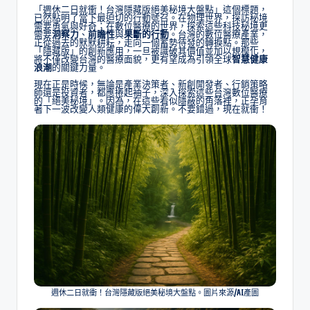
「週休二日就衝！台灣隱藏版絕美秘境大盤點」這個標題，
已然點明了當下最迫切的行動號召。在物理世界，探訪秘境
需要勇氣與好奇；在數位醫療的世界，探索這些科技秘境更
需要
洞察力
、
前瞻性
與
果斷的行動
。台灣的數位醫療產業，
正從過去的默默耕耘，走向一個蓄勢待發的轉捩點。那些
「隱藏版」的創新應用，一旦被識破其價值並加以規模化，
將不僅改變台灣的醫療面貌，更有望成為引領全球
智慧健康
浪潮
的關鍵力量。
現在正是時候，無論是產業決策者、新創開發者、行銷策略
師還是投資者，都應捲起袖子，深入探索這些台灣數位醫療
的「絕美秘境」。因為，在這些看似隱蔽的角落裡，正孕育
著下一波改變人類健康的偉大創新。不要錯過，現在就衝！
週休二日就衝！台灣隱藏版絕美秘境大盤點。圖片來源/AI產圖