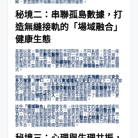
解，更是國際市場難以複製的獨特優勢。
秘境二：串聯孤島數據，打
造無縫接軌的「場域融合」
健康生態
長期以來，醫療數據分散於不同院所、不同系統，形成一座
座資訊孤島，是
數位醫療
發展的一大瓶頸。然而，在台灣，
我們正見證著一些「隱藏版」的努力，試圖將這些孤島數據
串聯起來，搭建起一個
無縫接軌
的健康生態系。這並非一蹴
可幾的大型政府專案，更多的是來自於
跨領域合作
的創新模
式。
例如，某些地區的醫院與長照機構正透過
區塊鏈
技術或
安全
多方運算（MPC）
，在確保
數據隱私
與
安全
的前提下，共享關
鍵的病患資訊，使得長者從急性照護轉銜至居家照護的過程
更加順暢。還有一些
智慧穿戴裝置
製造商與
遠距醫療平台
合
作，將用戶的生理數據即時傳輸給家庭醫師，實現連續性的
健康監測與
預防性介入
。這些應用不僅提升了醫療效率，更
為患者帶來了更便利、更全面的照護體驗。
這些
「場域融合」
的健康生態，往往從特定的疾病領域或社
區試點開始，初期規模不大，卻展現出強大的
橫向整合潛
力
。它們透過數據的互通與價值的共創，正在緩慢而堅定地
重塑台灣的醫療服務模式，為未來的
整合式照護
奠定基石。
對於行銷與投資而言，這些早期且具備顛覆性潛力的數據整
合平台，是極具戰略價值的觀察點。
秘境三：心理與生理共振，