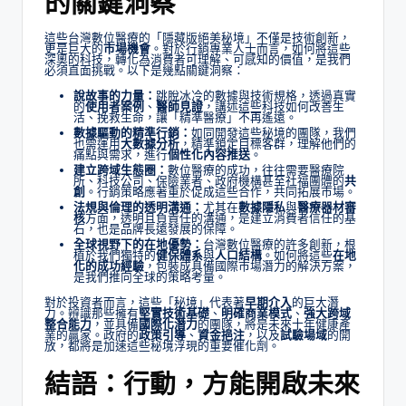
的關鍵洞察
這些台灣數位醫療的「隱藏版絕美秘境」不僅是技術創新，
更是巨大的
市場機會
。對於行銷專業人士而言，如何將這些
深奧的科技，轉化為消費者可理解、可感知的價值，是我們
必須直面挑戰。以下是幾點關鍵洞察：
說故事的力量：
跳脫冰冷的數據與技術規格，透過真實
的
使用者案例
、
醫師見證
，講述這些科技如何改善生
活、挽救生命，讓「精準醫療」不再遙遠。
數據驅動的精準行銷：
如同開發這些秘境的團隊，我們
也需運用
大數據分析
，精準鎖定目標客群，理解他們的
痛點與需求，進行
個性化內容推送
。
建立跨域生態圈：
數位醫療的成功，往往需要醫療院
所、科技公司、保險業者、政府機構甚至社福團體的
共
創
。行銷策略應著重於促成這些合作，共同拓展市場。
法規與倫理的透明溝通：
尤其在
數據隱私
與
醫療器材審
核
方面，透明且負責任的溝通，是建立消費者信任的基
石，也是品牌長遠發展的保障。
全球視野下的在地優勢：
台灣數位醫療的許多創新，根
植於我們獨特的
健保體系
與
人口結構
。如何將這些
在地
化的成功經驗
，包裝成具備國際市場潛力的解決方案，
是我們推向全球的策略考量。
對於投資者而言，這些「秘境」代表著
早期介入
的巨大潛
力。辨識那些擁有
堅實技術基礎
、
明確商業模式
、
強大跨域
整合能力
，並具備
國際化潛力
的團隊，將是未來十年健康產
業的贏家。政府的
政策引導
、
資金挹注
，以及
試驗場域
的開
放，都將是加速這些秘境浮現的重要催化劑。
結語：行動，方能開啟未來