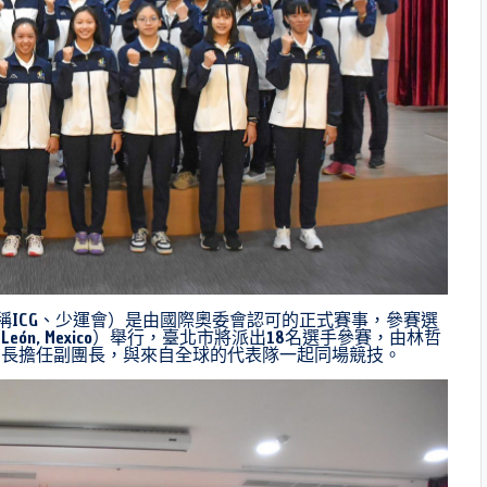
s Games，簡稱ICG、少運會）是由國際奧委會認可的正式賽事，參賽選
ón, Mexico）舉行，臺北市將派出18名選手參賽，由林哲
局長擔任副團長，與來自全球的代表隊一起同場競技。