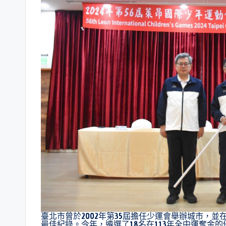
臺北市曾於2002年第35屆擔任少運會舉辦城市，並在
最佳紀錄。今年，遴選了18名在113年全中運奪金