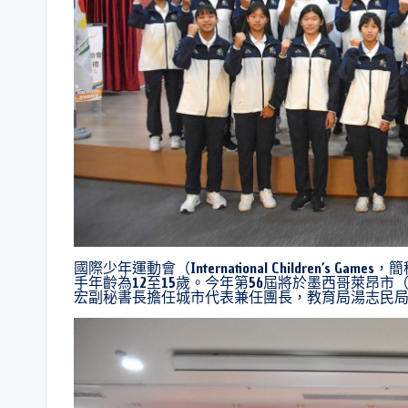
國際少年運動會（International Children’
手年齡為12至15歲。今年第56屆將於墨西哥萊昂市（Le
宏副秘書長擔任城市代表兼任團長，教育局湯志民