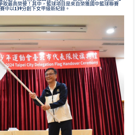
爭取最高榮譽！其中，籃球項目是來自榮獲國中籃球聯賽
賽中以139分創下女甲級新紀錄。