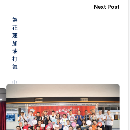
Next Post
嘉
為
義
花
好
蓮
物
加
進
油
軍
打
台
氣
北
國
中
際
市
食
都
品
發
展
局
與
黃
建