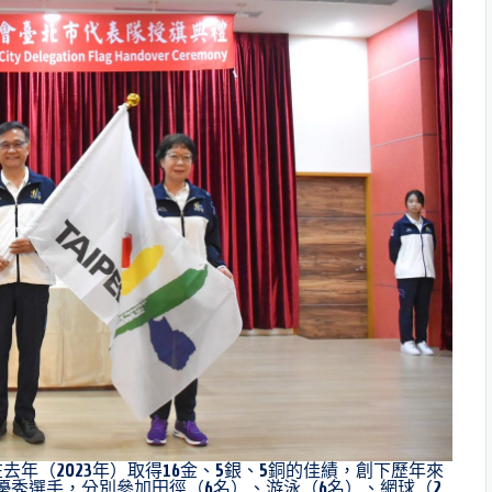
去年（2023年）取得16金、5銀、5銅的佳績，創下歷年來
的優秀選手，分別參加田徑（6名）、游泳（6名）、網球（2