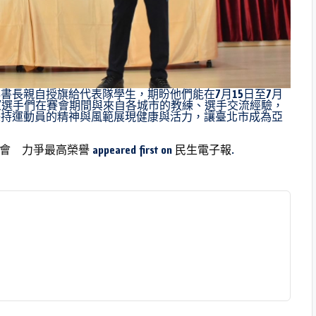
書長親自授旗給代表隊學生，期盼他們能在7月15日至7月
望選手們在賽會期間與來自各城市的教練、選手交流經驗，
秉持運動員的精神與風範展現健康與活力，讓臺北市成為亞
）
動會 力爭最高榮譽
appeared first on
民生電子報
.