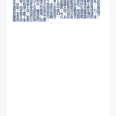
年，她在無加分的情況下，考入高雄師範大學特殊教育系研
究所，51歲考上中正大學成人與繼續教育研究所博士班，57
歲取得博士學位，同年開始至中興大學開設「生命教育」課
程。勞工局透過職務再設計服務，提供自動閱讀機及視力協
助等服務，協助其穩定就業逾12年，她以親身經歷傳達「苦
難是化了妝的祝福」正向觀念，以及自身克服障礙的態度，
獲得與會單位熱烈回應。