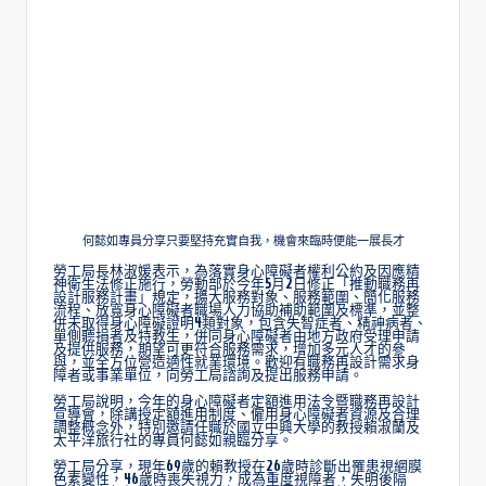
何懿如專員分享只要堅持充實自我，機會來臨時便能一展長才
勞工局長林淑媛表示，為落實身心障礙者權利公約及因應精
神衛生法修正施行，勞動部於今年5月2日修正「推動職務再
設計服務計畫」規定，擴大服務對象、服務範圍、簡化服務
流程、放寬身心障礙者職場人力協助補助範圍及標準，並整
併未取得身心障礙證明4類對象，包含失智症者、精神病者、
單側聽損者及特教生，併同身心障礙者由地方政府受理申請
及提供服務，期望可更符合服務需求，增加多元人才的參
與，並全方位營造適性就業環境。歡迎有職務再設計需求身
障者或事業單位，向勞工局諮詢及提出服務申請。
勞工局說明，今年的身心障礙者定額進用法令暨職務再設計
宣導會，除講授定額進用制度、僱用身心障礙者資源及合理
調整概念外，特別邀請任職於國立中興大學的教授賴淑蘭及
太平洋旅行社的專員何懿如親臨分享。
勞工局分享，現年69歲的賴教授在26歲時診斷出罹患視網膜
色素變性，46歲時喪失視力，成為重度視障者，失明後隔