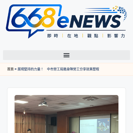
首頁
»
展現堅持的力量！ 中市勞工局邀身障勞工分享就業歷程