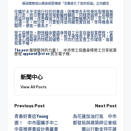
賴淑蘭教授以親身經歷傳達「苦難是化了妝的祝福」正向觀念
任職於太平洋旅行社的何專員，因罹患先天性脊柱裂導致無
法行走，終日需要使用電動輪椅輔助，同樣透過勞工局職務
再設計服務，改善職場工作環境及調整職務內容，至今工作
已滿一年。她分享，只要堅持並持續充實自我，等待機會來
臨時，便能一展長才。
勞工局補充，期待藉由邀請身障員工分享自身就業歷程，促
使各單位能站在同理心角度，給予身障員工更多的支持，看
見身心障礙者的特點與優勢，共同打造友善工作環境，落實
就業平權。
The post
展現堅持的力量！ 中市勞工局邀身障勞工分享就業
歷程
appeared first on
民生電子報
.
新聞中心
View All Posts
Previous Post
Next Post
青春好書這Young
為花蓮加油打氣 中市
選！ 中市圖攜手中二
都發局與建築師公會組
中首推選書設計專屬書
團以行動支持花蓮