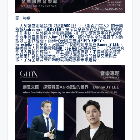
圖 : 台視
大師講座則邀請到《戀夏500日》、《驚奇四超人》的音樂
監製Andrea von FOERSTER，揭示音樂監製在影視作品背後的
工作奧秘。另外還有曾與碧昂絲、紅髮艾德等歌手合作的創
作歌手兼音樂製作人Ant CLEMONS，將分享在全球視野下的動
態歌曲創作經驗。南韓代表則是曾與FIFTY FIFTY、
Forestella、孫昊永、河成雲合作過的創意總監Danny JY LEE，
將透過個人經歷揭露韓國K-pop A&R的幕後秘辛，以及國際合
作與內容創作經驗。一連五場的音樂專題，不僅將帶來豐富
的產業知識與經驗分享，更將促進國際間的音樂交流與合
作，了解全球音樂市場的最新動態和未來趨勢。