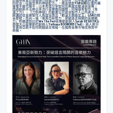
討國際產業界實務操作經驗分享，包括有「日本動畫與音樂
的結合－征服世界的神秘配方」，將由發起YOASOBI計畫的幕
後推手屋代陽平、山本秀哉分享如何完美融合動漫與音樂，
透過創新手法將日本流行音樂推向國際，同場還有製作《鬼
滅之刃》、《刀劍神域》的動畫公司資深製作人山內真治，
將講述從音樂製作人角度培育出「動漫主題曲女王」LiSA的精
采歷程。而另一場「東南亞新勢力：突破語言隔閡的音樂魅
力」則邀請到印尼We The Fest音樂節創辦人Sarah DESHITA及
泰國大山音樂節的創辦人Yuthana BOONORM (Ted)，兩人將分
享東南亞歌手如何跨越語言障礙，在國際音樂市場找尋其中
商機。