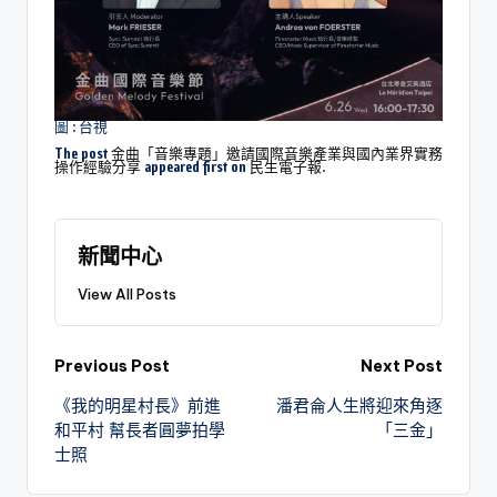
圖 : 台視
The post
金曲「音樂專題」邀請國際音樂產業與國內業界實務
操作經驗分享
appeared first on
民生電子報
.
新聞中心
View All Posts
Previous Post
Next Post
《我的明星村長》前進
潘君侖人生將迎來角逐
和平村 幫長者圓夢拍學
「三金」
士照