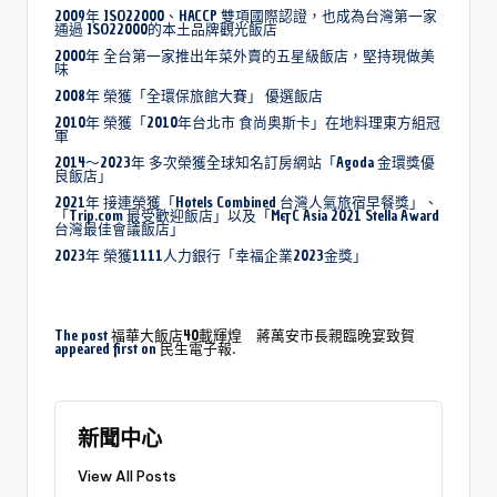
2009年 ISO22000、HACCP 雙項國際認證，也成為台灣第一家
通過 ISO22000的本土品牌觀光飯店
2000年 全台第一家推出年菜外賣的五星級飯店，堅持現做美
味
2008年 榮獲「全環保旅館大賽」 優選飯店
2010年 榮獲「2010年台北市 食尚奥斯卡」在地料理東方組冠
軍
2014～2023年 多次榮獲全球知名訂房網站「Agoda 金環獎優
良飯店」
2021年 接連榮獲「Hotels Combined 台灣人氣旅宿早餐獎」、
「Trip.com 最受歡迎飯店」以及「M&C Asia 2021 Stella Award
台灣最佳會議飯店」
2023年 榮獲1111人力銀行「幸福企業2023金獎」
The post
福華大飯店40載輝煌 蔣萬安市長親臨晚宴致賀
appeared first on
民生電子報
.
新聞中心
View All Posts