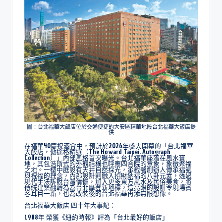
圖：台北福華大飯店位於交通便捷的大安區精華地段台北福華大飯店提
供
在福華40慶祝酒會中，預計於2026年盛大開幕的「台北福華
大飯店，傲途格精選（The Howard Taipei, Autograph
Collection）」內部風格首次曝光。台北福華座落在風水寶
地，其包浩斯式的外觀結構也呼應四合院的意象，象徵聚福
之地。一樓中庭設有天井自然採光，承載著創辦人傳承福氣
與祝福的理念，內部設計則融入招財納福的八卦元素，透過
現代手法訴說台灣情懷，加入更多東方風水及民俗美食，將
傳統建築翻轉為為台北摩登新地標，這亮眼的設計令現場賓
客耳目一新，也為改裝後的台北福華再添無限想像。
台北福華大飯店 四十年大事記：
1988年 榮獲《紐約時報》評為「台北最好的飯店」