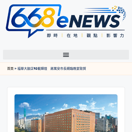
首頁
»
福華大飯店40載輝煌 蔣萬安市長親臨晚宴致賀