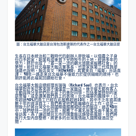
圖：台北福華大飯店是台灣包浩斯建築的代表作之一台北福華大飯店提
供
生長在日本統治和二戰時代的創辦人廖欽福，以佃農之子身
份白手起家，創業有成後買下兒時牧牛的土地，經過多年的
努力，終於完成了「蓋一家一流的觀光旅館來服務社會」的
夢想。新任台北福華大飯店董事長、也是家族第三代成員廖
瑞遠也說明，飯店英文「HOWARD」其實來自「福華」台語直
譯， 40年一路走來台北福華不僅致力於提供細緻的款待，也
期許能將此福氣回饋給社會。
台北福華大飯店總經理肖瑞強（Richard Saul）也表示，台北
福華對許多訪客來說不僅僅是一家飯店。幾乎每天都有客人
主動與我分享他們在此留下的美好回憶，包括重要時刻的家
庭聚餐，或是讚美我們員工的表現。台北福華的團隊中，已
有超過40%的員工已經在此服務超過10年，其中不乏年資高達
數十年的資深員工，我們希望他們能繼續在此工作。這是一
間致力於將台灣文化與國際級服務相結合的飯店，過去40年
中，我們堅持一流的品質，服務了千萬名房客及兩千萬名用
餐訪客。為了讓這間台北市的瑰寶飯店煥發新風貌，我們將
進行大型內部整修，將更多的台灣風情融入國際級酒店空
間。