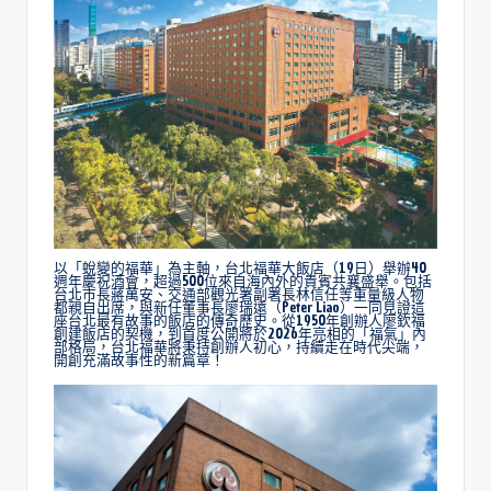
以「蛻變的福華」為主軸，台北福華大飯店（19日）舉辦40
週年慶祝酒會，超過500位來自海內外的貴賓共襄盛舉。包括
台北市長蔣萬安、交通部觀光署副署長林信任等重量級人物
都親自出席，與新任董事長廖瑞遠（Peter Liao）一同見證這
座台北最有故事的飯店的傳奇歷史。從1950年創辦人廖欽福
創建飯店的契機，到首度公開將於2026年亮相的「福氣」內
部格局，台北福華將秉持創辦人初心，持續走在時代尖端，
開創充滿故事性的新篇章！