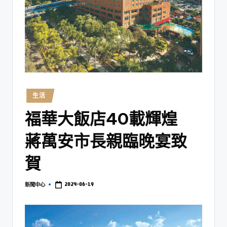
生活
福華大飯店40載輝煌
蔣萬安市長親臨晚宴致
賀
2024-06-19
新聞中心