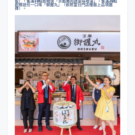
取），集滿10點即贈送「京都豬肉蔬菜味噌湯」，集滿20點
即贈送任一口味「御握丸」（依照當日門店檯面上品項選
擇）。