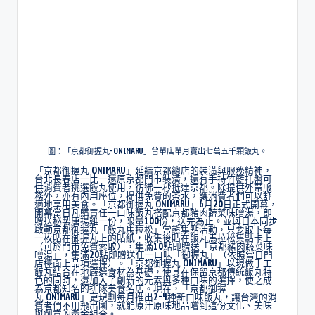
圖：「京都御握丸-ONIMARU」曾單店單月賣出七萬五千顆飯丸。
「京都御握丸 ONIMARU」延續京都總店的裝潢與服務精神，
台北長春店一比一還原京都門市裝潢，還有手持竹籃托盤可
供消費者挑選飯丸使用，彷彿一秒抵達京都。除提供外帶服
務外，亦有內用座位，提供免費的茶水，讓消費者們可以舒
適地享用美食。「京都御握丸 ONIMARU」6月20日正式開幕，
開幕當日凡購買任一口味飯丸搭配京都豬肉蔬菜味噌湯，即
贈送秘製唐揚雞一份，限量100份，送完為止。並與日本同步
啟動京都御握丸「飯丸馬拉松」常態集點活動，只要取下每
一枚貼在御握丸上的貼紙，收集後貼在飯丸馬拉松集點卡上
（可於門市免費索取），集滿10點即贈送「京都豬肉蔬菜味
噌湯」，集滿20點即贈送任一口味「御握丸」（依照當日門
店檯面上品項選擇）。「京都御握丸 ONIMARU」以現做手工
飯丸結合在地嚴選食材為基礎，使其在保留京都傳統飯丸特
色的同時，還加入了創新的元素與多種口味的選擇，使之成
為京都知名的排隊美食名店。現在，「京都御握
丸 ONIMARU」更規劃每月推出2-4種新口味飯丸，讓台灣的消
費者們不用飛出國，就能原汁原味地品嚐到這份文化、美味
與創意的黃金組合。