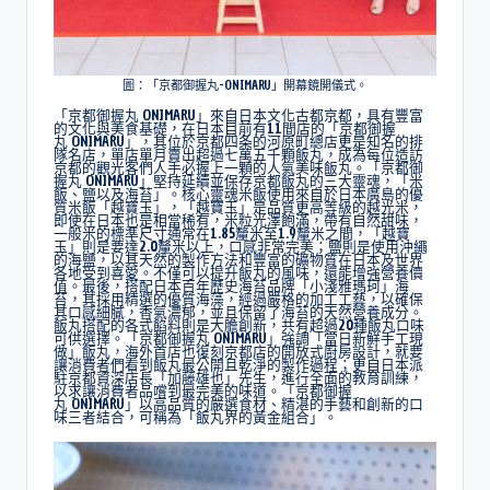
圖：「京都御握丸-ONIMARU」開幕鏡開儀式。
「京都御握丸 ONIMARU」來自日本文化古都京都，具有豐富
的文化與美食基礎，在日本目前有11間店的「京都御握
丸 ONIMARU」，其位於京都四条的河原町總店更是知名的排
隊名店，單店單月賣出超過七萬五千顆飯丸，成為每位造訪
京都的觀光客們人手必握上一顆的人氣美味飯丸。「京都御
握丸 ONIMARU」堅持延續並保存京都飯丸的三大靈魂，「米
飯、鹽以及海苔」。核心靈魂米飯使用來自於日本廣島的優
質米飯「越寶玉」，「越寶玉」是品質更高等級的越光米，
即使在日本也是相當稀有，米粒光澤飽滿，帶有自然甜味，
一般米的標準尺寸通常在1.85釐米至1.9釐米之間，「越寶
玉」則是要達2.0釐米以上，口感非常完美；鹽則是使用沖繩
的海鹽，以其天然的製作方法和豐富的礦物質在日本及世界
各地受到喜愛。不僅可以提升飯丸的風味，還能增強營養價
值。最後，搭配日本百年歷史海苔品牌「小淺雅瑪珂」海
苔，其採用精選的優質海藻，經過嚴格的加工工藝，以確保
其口感細膩，香氣濃郁，並且保留了海苔的天然營養成分。
飯丸搭配的各式餡料則是大膽創新，共有超過20種飯丸口味
可供選擇。「京都御握丸 ONIMARU」強調「當日新鮮手工現
做」飯丸，海外首店也復刻京都店的開放式廚房設計，就要
讓消費者們看到飯丸最公開且乾淨的製作過程；更自日本派
駐京都資深店長「加藤雄也」先生，進行全面的教育訓練，
以求讓消費者品嚐到最完美的味道。「京都御握
丸 ONIMARU」以高品質的嚴選食材、精湛的手藝和創新的口
味三者結合，可稱為「飯丸界的黃金組合」。