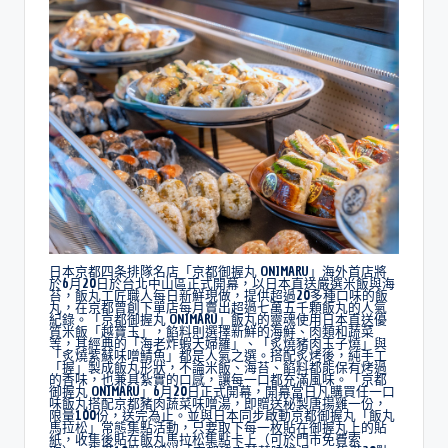
日本京都四条排隊名店「京都御握丸 ONIMARU」海外首店將
於6月20日於台北中山區正式開幕，以日本直送嚴選米飯與海
苔，飯丸工匠職人每日新鮮現做，提供超過20多種口味的飯
丸，在京都曾創下單店每月賣出超過七萬五千顆飯丸的人氣
紀錄。「京都御握丸 ONIMARU」飯丸的靈魂使用日本直送優
質米飯「越寶玉」，餡料則選擇新鮮的海鮮、肉類和蔬菜
等，其經典的「海老炸蝦天婦羅」、「炙燒豬肉玉子燒」與
「炙燒紫蘇味噌鯖魚」都是人氣之選。搭配炙烤後，純手工
「握」製成飯丸形狀，不論米飯、海苔、餡料都能保有烤過
的香味，也兼具紮實的口感，讓每一口都充滿風味。「京都
御握丸 ONIMARU」6月20日正式開幕，開幕當日凡購買任一口
味飯丸搭配京都豬肉蔬菜味噌湯，即贈送秘製唐揚雞一份，
限量100份，送完為止。並與日本同步啟動京都御握丸「飯丸
馬拉松」常態集點活動，只要取下每一枚貼在御握丸上的貼
紙，收集後貼在飯丸馬拉松集點卡上（可於門市免費索