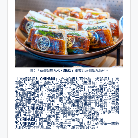
圖：「京都御握丸-ONIMARU」御握丸京都飯丸系列。
「京都御握丸 ONIMARU」提供的飯丸可分為「烤御握丸」京
都飯丸、經典三角飯丸以及什錦飯丸（無海苔）三大種類。
其中，「烤御握丸」京都飯丸以「披薩」為設計概念，有別
於傳統三角飯丸、沖繩飯糰，「烤御握丸」京都飯丸的米飯
會因應門店環境，以備長炭、電烤爐、煎烤台炙烤過，米飯
在烤製過程中，米粒的表面會產生一層薄薄的焦香，這種香
氣濃郁而不刺鼻，帶有一種自然的甜味和烘焙的香氣；主要
餡料則是最後鋪在飯丸上，除了能讓消費者一眼看到「京都
御握丸 ONIMARU」的真材實料外，也能讓米飯、海苔、餡料
都維持最佳狀態，不因為擠壓而影響口感與口味；經典三角
飯丸及什錦飯丸（無海苔）則呈現了「京都御握
丸 ONIMARU」的重要手藝，每一顆都由「京都御握
丸 ONIMARU」的工匠職人親手手工「握」製，確保每一顆飯
丸的紮實份量與口感，也傳遞了最真實的心意。