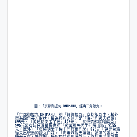
圖：「京都御握丸-ONIMARU」經典三角飯丸。
「京都御握丸 ONIMARU」的「烤御握丸」京都飯丸中，其外
型為四角長方形狀，最為經典的無非是「海老炸蝦天婦羅」
$95元、「炙燒豬肉玉子燒」$95元、「炙燒紫蘇味噌鯖魚」
$95元還有每日限量提供的「炙燒鰻魚佐生七味山椒」$155
元，此外，「炙燒明太子佐卡門貝爾乳酪」$95元，更是台灣
從未出現過的飯丸口味。「海老炸蝦天婦羅」飽滿的飯丸上
鋪著三尾大隻炸蝦，搭配獨特的風味醬汁，吃起來溫潤並帶