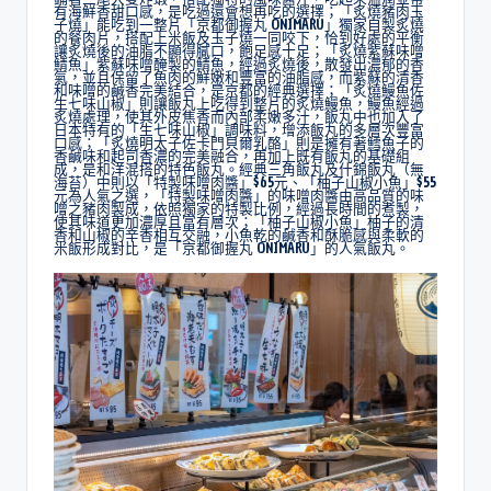
有海鮮香甜口感，是吃過還會想再吃的選擇；「炙燒豬肉玉
子燒」能吃到一整片「京都御握丸 ONIMARU」獨家自製炙燒
的餐肉片，搭配上米飯及玉子燒一同咬下，恰到好處的平衡
讓炙燒後的油脂不顯得膩口，飽足感十足；「炙燒紫蘇味噌
鯖魚」紫蘇味噌醃製的鯖魚，經過炙燒後，散發出濃郁的香
氣，並且保留了魚肉的鮮嫩和豐富的油脂感，而紫蘇的清香
和味噌的鹹香完美結合，是京都的經典選擇；「炙燒鰻魚佐
生七味山椒」則讓飯丸上吃得到整片的炙燒鰻魚，鰻魚經過
炙燒處理，使其外皮焦香而內部柔嫩多汁，飯丸中也加入了
日本特有的「生七味山椒」調味料，增添飯丸的多層次豐富
口感；「炙燒明太子佐卡門貝爾乳酪」則是擁有著鱈魚子的
香鹹味和起司香濃的完美融合，再加上既有飯丸的基礎組
成，是和洋混搭的特色飯丸。經典三角飯丸及什錦飯丸（無
海苔）中則以「特製味噌肉醬」$65元、「柚子山椒小魚」$55
元為人氣之選，「特製味噌肉醬」的味噌肉醬由高品質的味
噌之豬肉製成，依照獨家的特製比例，經過長時間的煮製，
使其味道更加濃厚且富有層次；「柚子山椒小魚」柚子的清
香和山椒的辛香相互交融，小魚乾的鹹香和酥脆感與柔軟的
米飯形成對比，是「京都御握丸 ONIMARU」的人氣飯丸。