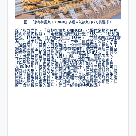
圖：「京都御握丸-ONIMARU」多種人氣飯丸口味可供選擇。
除了飯丸之外，「京都御握丸 ONIMARU」也提供道地的日式
經典小菜與甜點，「京都豬肉蔬菜味噌湯」$65元、「秘製唐
揚雞」$65元及「日式糯米紅豆」$55元。「京都豬肉蔬菜味噌
湯」，其中包含了大根、地瓜、牛蒡、紅蘿蔔、蒟蒻、油揚
（油豆腐）、豆腐、蔥及豬肉，份量與營養滿點，還加入了
獨家調製黃金比例的京都風味味噌調味，使其充滿層次豐富
的香甜氣息。相傳最經典的「京都御握丸 ONIMARU」組合吃
法，就是選顆自己喜愛的飯丸口味，搭配上一碗熱呼呼的
「京都豬肉蔬菜味噌湯」，能讓身心都感到滿滿的溫暖；
「秘製唐揚雞」也是在雞肉油炸過後沾上加入「京都御握
丸 ONIMARU」獨家配方調製的秘傳醬汁，使其呈現香甜可口
的醬汁表皮、外酥內多汁的絕頂口感；「日式糯米紅豆」為
結合了糯米和紅豆的傳統日式甜點。其以優質的糯米為主要
原料，糯米質地細膩，吃起來軟糯有彈性。搭配的紅豆則經
過精心熬煮，香甜軟糯，入口即化，沒有過多的添加物，保
留了食材最原始的風味，是日本經典的特色甜點。