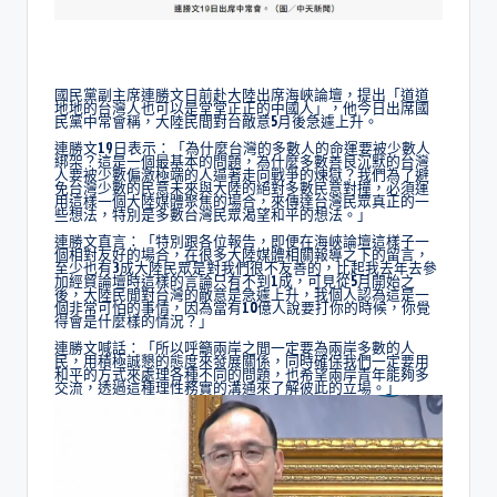
國民黨副主席連勝文日前赴大陸出席海峽論壇，提出「道道
地地的台灣人也可以是堂堂正正的中國人」，他今日出席國
民黨中常會稱，大陸民間對台敵意5月後急遽上升。
連勝文19日表示：「為什麼台灣的多數人的命運要被少數人
綁架？這是一個最基本的問題，為什麼多數善良沉默的台灣
人要被少數偏激極端的人逼著走向戰爭的煉獄？我們為了避
免台灣少數的民意未來與大陸的絕對多數民意對撞，必須運
用這樣一個大陸媒體聚焦的場合，來傳達台灣民眾真正的一
些想法，特別是多數台灣民眾渴望和平的想法。」
連勝文直言：「特別跟各位報告，即便在海峽論壇這樣子一
個相對友好的場合，在很多大陸媒體相關報導之下的留言，
至少也有3成大陸民眾是對我們很不友善的，比起我去年去參
加經貿論壇時這樣的言論只有不到1成，可見從5月開始之
後，大陸民間對台灣的敵意是急遽上升，我個人認為這是一
個非常可怕的事情，因為當有10億人說要打你的時候，你覺
得會是什麼樣的情況？」
連勝文喊話：「所以呼籲兩岸之間一定要為兩岸多數的人
民，用積極誠懇的態度來發展關係，同時確保我們一定要用
和平的方式來處理各種不同的問題，也希望兩岸青年能夠多
交流，透過這種理性務實的溝通來了解彼此的立場。」