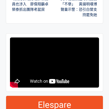
員也涉入 廖偉翔籲卓
「不舉」 黃揚明嘆博
榮泰抓出團隊老鼠屎
聲量示警：恐引白營支
持罷免她