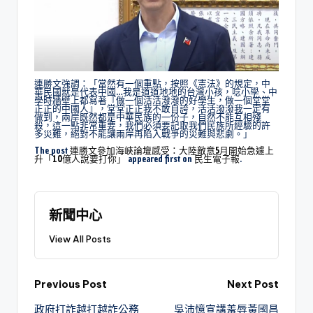
連勝文強調：「當然有一個重點，按照《憲法》的規定，中
華民國就是代表中國…我是道道地地的台灣小孩，唸小學、中
學時牆壁上都寫著『做一個活活潑潑的好學生，做一個堂堂
正正的中國人』，堂堂正正我不敢自誇，活活潑潑我一定有
做到，兩岸既然都是中華民族的一份子，自然不能互相殘
殺，這一點非常重要，我們必須要記取我們民族所經驗的許
多災難，絕對不能讓兩岸再陷入戰爭的災難與悲劇。」
The post
連勝文參加海峽論壇感受：大陸敵意5月開始急遽上
升「10億人說要打你」
appeared first on
民生電子報
.
新聞中心
View All Posts
Previous Post
Next Post
政府打詐越打越詐公務
吳沛憶宣講羞辱黃國昌