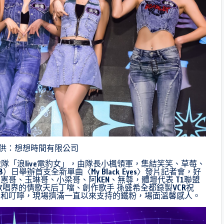
提供：想想時間有限公司
隊「浪live電豹女」，由隊長小楓領軍，集結笑笑、草莓、
日舉辦首支全新單曲〈My Black Eyes〉發片記者會，好
哥、玉琳哥、小梁哥、阿KEN、無尊，體壇代表 T1聯盟
唱界的情歌天后丁噹、創作歌手 孫盛希全都錄製VCR祝
福和叮嚀，現場擠滿一直以來支持的鐵粉，場面溫馨感人。