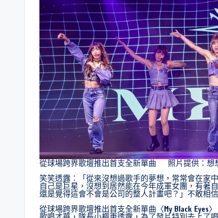
從球場跨界歌壇推出首支全新單曲 照片提供：想
笑笑透露：「從來沒想過歌手的夢想，常常會在家
自己是巨星，沒想到居然能在今年成軍女團，有著
還是覺得這會不會是公司的整人計畫吧？」不敢相
從球場跨界歌壇推出首支全新單曲〈My Black E
歌唱才華，隊長小楓更透露，為了發片特別去上了