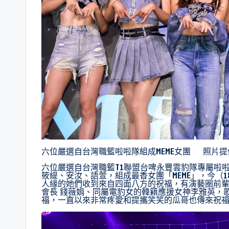
六位嚴選自台灣職籃啦啦隊組成MEME女團 照片
六位嚴選自台灣職籃T1聯盟台啤永豐雲豹隊專屬啦啦
筱緹、安汝、語萱，組成最香女團「MEME」，今（18）
人緣的她們收到來自四面八方的祝福，有演藝圈前輩憲
會長 錢薇娟、同屬電豹女的韓籍應援女神李雅英，歌
福，一直以來非常疼愛和提攜笑笑的瓜哥也傳來祝