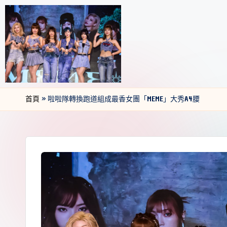
首頁
»
啦啦隊轉換跑道組成最香女團「MEME」大秀A4腰