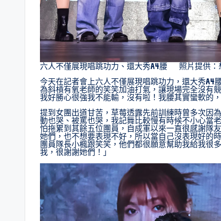
六人不僅展現唱跳功力、還大秀A4腰 照片提供：
今天在記者會上六人不僅展現唱跳功力，還大秀A4
為斜槓有氧老師的笑笑加油打氣，讓現場完全沒有
我好勝心很強我不能輸，沒有啦！我腰其實蠻軟的
提到女團出道甘苦，草莓透露先前訓練時曾多次因
動也哭、被罵也哭，我記舞比較慢有時候不小心當
怕拖累到其餘五位團員，自成軍以來一直很感謝隊
她們，也不想要表現不好，所以當自己沒表現好的
團員隊長小楓跟笑笑，他們都很願意幫助我給我很
我，很謝謝她們！」