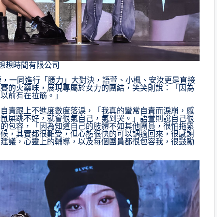
想想時間有限公司
腰，一同進行「腰力」大對決，語萱、小楓、安汝更是直接
競賽的火藥味，展現專屬於女力的團結，笑笑則說：「因為
，以前有在拉筋。」
為自責跟上不進度數度落淚，「我真的蠻常自責而淚崩，感
老鼠屎跳不好，就會很氣自己，氣到哭。」語萱則說自己很
友的包容，「因為知道自己的肢體不如其他團員，很怕拖累
時候，其實都很難受，但心態很快的可以調適回來，很感謝
多建議，心靈上的輔導，以及每個團員都很包容我，很鼓勵