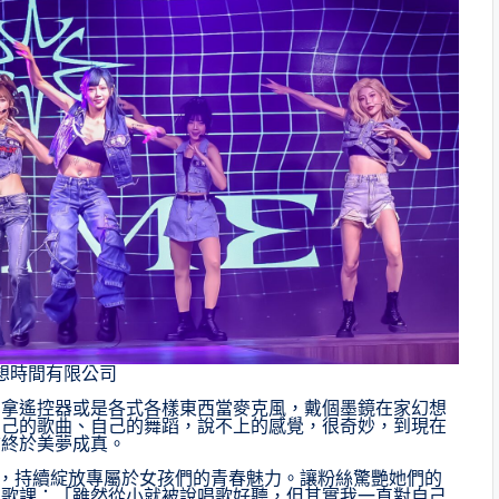
想時間有限公司
中拿遙控器或是各式各樣東西當麥克風，戴個墨鏡在家幻想
自己的歌曲、自己的舞蹈，說不上的感覺，很奇妙，到現在
信終於美夢成真。
yes〉，持續綻放專屬於女孩們的青春魅力。讓粉絲驚艷她們的
唱歌課：「雖然從小就被說唱歌好聽，但其實我一直對自己