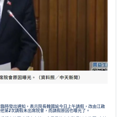
處臨時發出通知，表示院長韓國瑜今日上午請假，改由江啟
他第2次請假未出席院會，而請假原因也曝光了。