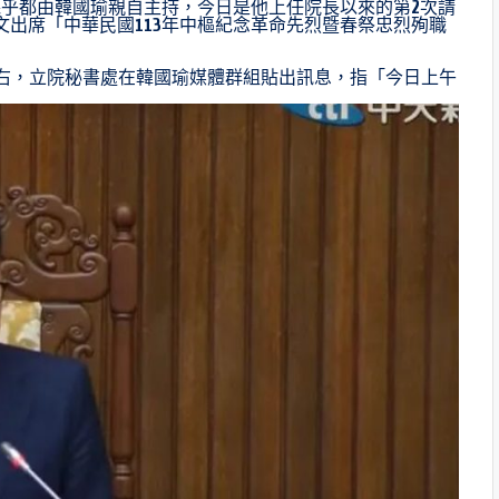
乎都由韓國瑜親自主持，今日是他上任院長以來的第2次請
文出席「中華民國113年中樞紀念革命先烈暨春祭忠烈殉職
左右，立院秘書處在韓國瑜媒體群組貼出訊息，指「今日上午