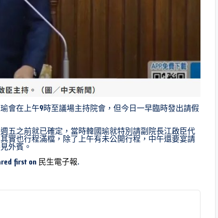
國瑜會在上午9時至議場主持院會，但今日一早臨時發出請假
上週五之前就已確定，當時韓國瑜就特別請副院長江啟臣代
日其實也行程滿檔，除了上午有未公開行程，中午還要宴請
接見外賓。
red first on
民生電子報
.