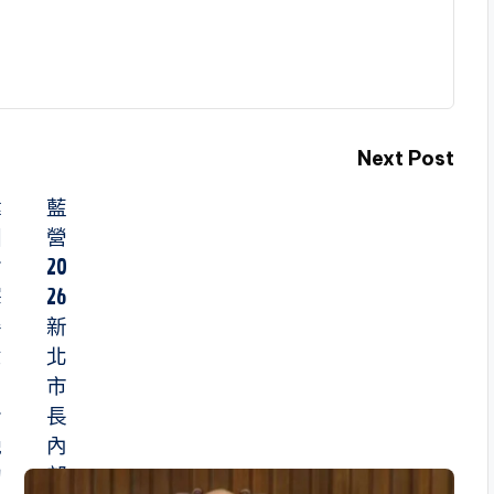
Next Post
韓
藍
國
營
瑜
20
釋
26
善
新
意
北
！
市
今
長
晚
內
約
部