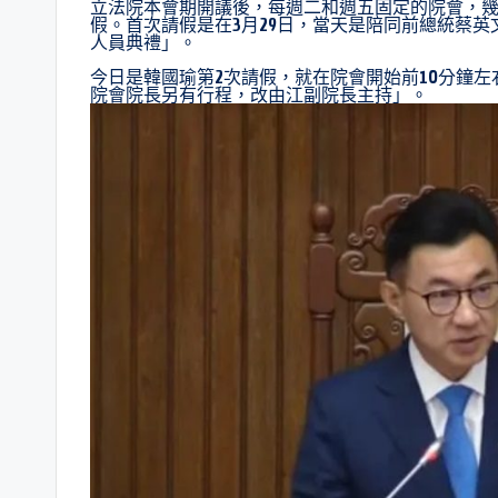
立法院本會期開議後，每週二和週五固定的院會，幾
假。首次請假是在3月29日，當天是陪同前總統蔡英
人員典禮」。
今日是韓國瑜第2次請假，就在院會開始前10分鐘
院會院長另有行程，改由江副院長主持」。