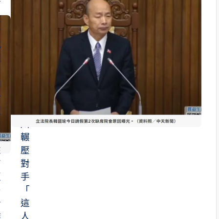
柯
民
文
調
哲
曝
吃
飯
三
腳
期
督
盼
李
藍
四
白
川
未
輾
來
壓
有
對
更
手
多
「
合
這
作
人