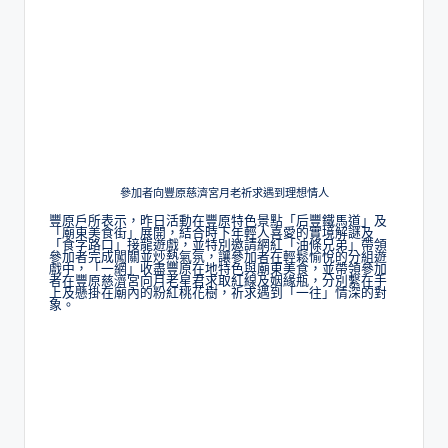
參加者向豐原慈濟宮月老祈求遇到理想情人
豐原戶所表示，昨日活動在豐原特色景點「后豐鐵馬道」及
「廟東美食街」展開，結合時下年輕人喜愛的實境解謎及
「食字路口」接龍遊戲，並特別邀請網紅「油條兄弟」帶領
參加者完成闖關並炒熱氣氛，讓參加者在輕鬆愉悅的分組遊
戲中，「一網」收盡豐原在地特色與廟東美食，並帶領參加
者在豐原慈濟宮向月老星君求取紅線及姻緣瓶，分別繫在手
上及懸掛在廟內的粉紅桃花樹，祈求遇到「一往」情深的對
象。