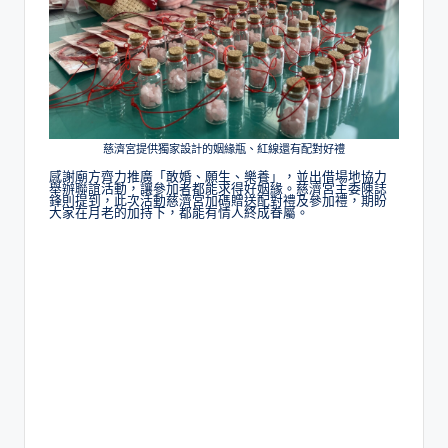
慈濟宮提供獨家設計的姻緣瓶、紅線還有配對好禮
感謝廟方齊力推廣「敢婚、願生、樂養」，並出借場地協力
舉辦聯誼活動，讓參加者都能求得好姻緣。慈濟宮主委陳誌
鋒則提到，此次活動慈濟宮加碼贈送配對禮及參加禮，期盼
大家在月老的加持下，都能有情人終成眷屬。