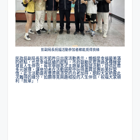
彭副局長祝福活動參加者都能覓得良緣
民政局副局長彭岑凱昨日出席活動表示，婚姻是幸福最美滿
的終點，也是幸福延續的起點，市府鼓勵民眾透過各種機會
尋覓人生伴侶，每年舉辦各式主題單身聯誼活動，提供民眾
多元選擇，讓參加者在活動過程中玩得盡興並邂逅美好愛
情。此次活動還有豐原慈濟宮的月老加持，期盼大家把握此
次難得的緣分，如願尋覓興趣相投的人生伴侶，祝福大家順
利「脫單」！