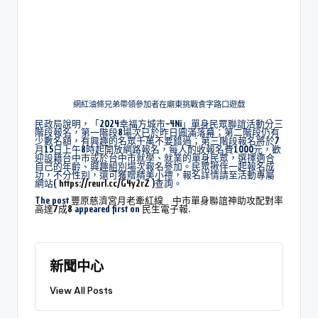
網紅油條兄弟帶領參加者在廟東挑戰食字路口遊戲
民政局說明，「2024幸福方城市~4Ni」單身民眾聯誼活動分三
階段報名，第一階段8場次已於昨日圓滿落幕；第二階段仍有
少數名額，有興趣的名眾千萬不要錯過；第三階段報名將於7
月15日上午8時起開放網路報名，每人酌收報名費1000元，歡
迎設籍台中市或於台中市就學、就業的單身民眾，選擇適合
自己的年齡、興趣組別場次報名參加。民眾揪伴一起報名成
功，不分性別，還可獲贈精美小禮，報名詳情請至活動專屬
網站(
https://reurl.cc/G4y2rZ
)查詢。
The post
豐原慈濟宮月老牽紅線 中市單身聯誼神助攻配對率
高達7成8
appeared first on
民生電子報
.
新聞中心
View All Posts