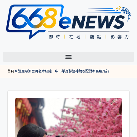
首頁
»
豐原慈濟宮月老牽紅線 中市單身聯誼神助攻配對率高達7成8