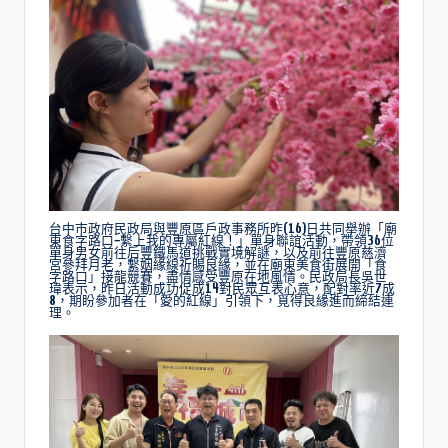
台中市政府民政局與豐原區戶政事務所昨(16)日共同舉辦「廟
東食字路口~繫上我的專屬紅線！」單身聯誼活動，帶領36位
單身男女前往后豐鐵馬道挑戰實境解謎，以及前往豐原慈濟
宮參拜月老，繫姻緣線祈賜良緣，並在廟東美食街展開「食
字路口」接龍競賽，盡情感受豐原在地風情。民政局長吳世
瑋表示，昨日活動成功促成14對民眾互表心意，配對率近7成
8，期盼參加者在「愛的紅線」引領下，覓得良緣進而締結連
理。