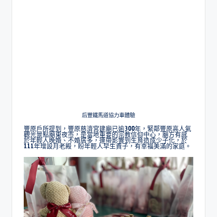
后豐鐵馬道協力車體驗
豐原戶所提到，豐原慈濟宮建廟已逾300年，緊鄰豐原高人氣
觀光景點廟東夜市，是當地重要的宗教信仰中心，廟方有感
於年輕人晚婚、不婚居多，連帶影響到生育造成少子化，於
111年增設月老殿，盼年輕人早生貴子，有幸福美滿的家庭。