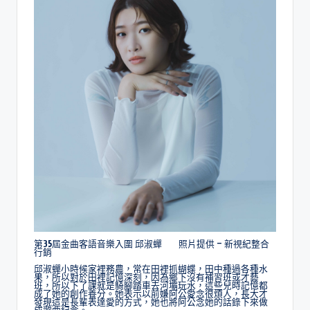
第35屆金曲客語音樂入圍 邱淑蟬 照片提供 – 新視紀整合
行銷
邱淑蟬小時候家裡務農，常在田裡抓蝴蝶，田中種過各種水
果，所以對於田裡記憶深刻，因為鄉下沒有補習班或才藝
班，所以下了課就是騎腳踏車去河壩玩水，這些兒時記憶都
成了她的創作養分。她表示以前嫌阿公愛念很煩人，長大才
發現這是長輩表達愛的方式，她也將阿公念她的話錄下來做