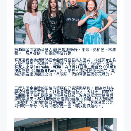
第35屆金曲客語音樂入圍(左起)林鈺婷、柔米、彭柏邑、林沛
蕎。 照片提供 – 新視紀整合行銷
客家委員會邀請第35屆金曲獎客語音樂入圍者：林鈺婷&山狗
大後生樂團、林沛蕎、邱淑蟬、柔米、葉穎、彭柏邑，偕同
客家未來星Saturnday、VERA，在 6月21日晚上假台北 CORNER
MAX 舉辦《GMA35 H Party！》，票券不到2分鐘便已索完，期
盼透過音樂與觀眾交流，呈現新一代的客家音樂多元魅力。
三度入圍金曲獎的彭柏邑笑稱自己表演慾望強， 因為以前在
學校多是擔任當樂手，18歲考取街頭藝人，五月天、陶喆的
歌曲都唱，吸引觀眾讓他很有成就感，沒有觀眾就當練唱也
練就厚臉皮。2013年購買新電腦內建編曲軟體，只因想唱自
己的創作，讓他開始自學編曲，彭柏邑說：「客家音樂只是
創作的一部分，每每回老家走一圈，尋找創作題材。」