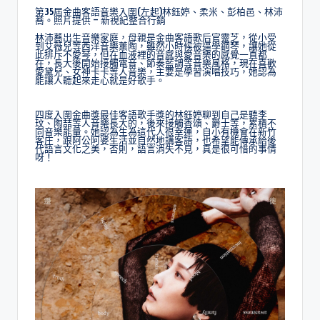
第35屆金曲客語音樂入圍(左起)林鈺婷、柔米、彭柏邑、林沛
蕎。照片提供 – 新視紀整合行銷
林沛蕎出生音樂家庭，母親是金曲客語歌后官靈芝，從小受
到艾薇兒等西洋音樂薰陶，雖然小時候被逼學鋼琴，讓她從
此排斥不愛琴，但在血液裡的音感與愛音樂的感覺一直都
在，長大後開始接觸電音、節奏藍調等音樂風格，現在喜歡
愛黛兒、女神卡卡等人音樂，主要是學習演唱技巧，她認為
能讓人聽起來走心就是好歌手。
四度入圍金曲獎最佳客語歌手獎的林鈺婷聊到自己是聽李
玟、陶喆等人音樂長大的，後來接觸香頌、爵士等，累積不
同音樂能量。她認為生為這代人很幸運，自小有機會在新竹
客庄，跟阿公阿婆生活並自然地講客語，也希望能傳承給後
代語言文化之美，否則，語言消失不見，真是很可惜的事情
呀！