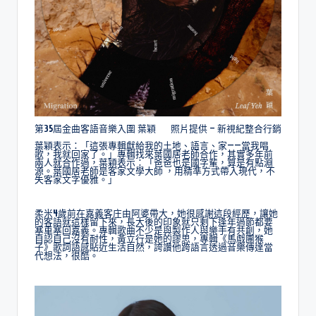
第35屆金曲客語音樂入圍 葉穎 照片提供 – 新視紀整合行銷
葉穎表示：「這張專輯獻給我的土地、語言、家——當我唱
歌，我就回家了。」專輯找來葉國居老師合作，其實多年前
兩人就合作過，葉穎表示：「爸爸也是國字輩，算是有點淵
源。葉國居老師是客家文學大師 ，用精準方式帶入現代，不
失客家文字優雅。」
柔米4歲前在嘉義客庄由阿婆帶大，她很感謝這段經歷，讓她
的客語就這樣留下來，長大後的印象就只剩下逢年過節都要
塞車塞回嘉義。專輯歌曲不少是與製作人與樂手有共創，她
自認自己沒有耐性，黃立行是她的謬思，專輯《馬戲團猴
子》歌詞語感貼近生活自然，誇讚他跨語言透過音樂傳達當
代想法，很酷。