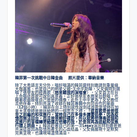
韓菲第一次挑戰中日韓金曲 照片提供：華納音樂
除了大秀語言天分外，唱好唱滿的韓菲還特別邀請到重量級
大咖嘉賓、也是自己的明星父親-王中平助陣，父女倆特別選
唱了張學友的經典歌〈
她來聽我的演唱會
〉，父女首次在台
上合唱這首歌可說別具意義，正好張學友本周來台獻唱，也
藉著歌曲致敬自己爸爸的偶像。此外王中平更為了女兒擔任
吉他伴奏，特別共演了收錄在韓菲專輯中共同合作的單曲
〈12個小時〉，韓菲在台上特別感性說到這首歌是當時在加
拿大求學時爸爸送給她的一個思念之禮，
「這首歌是爸爸很
早之前編的和弦進行，當時自己在多倫多讀書追夢，因為疫
情而無法回台，而且爸爸剛好確診，所以就將他彈奏這個和
弦進行的音檔轉寄給遠在他鄉的我，於是我再為這組和弦進
行譜上詞曲。」
韓菲趁著自己的第一次Legacy演出特別邀爸爸
共演這首因為疫情而產生的心血結晶，父女倆展現十足默契
完美呈現，也讓現場溫情滿溢。