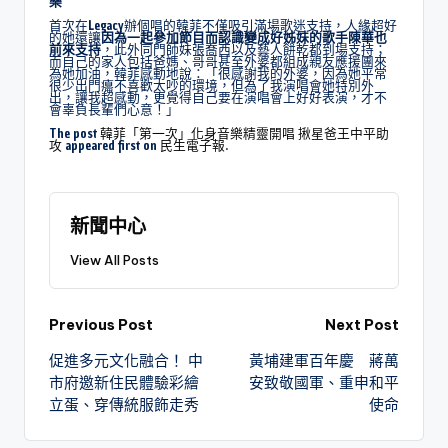
樂
首次在Legacy辦個唱的韓菲不僅吸引滿場歌迷支持，人緣超好
的她還讓
因為一起參加節目而認識變成好姊妹的歌手陳華也
前來支持
，此外同門師妹張喬西以及藝人餅乾都到場支持；
而自己的家人包括爸媽、哥哥甚至外婆都組成親友應援團來
為她加油，韓菲感動地說：「很感謝我的外婆，因為她平常
很少出門癟不喜歡太吵的環境，但為了我演唱會她特別外
出，讓我超感動，更覺得自己要在演唱會上好好表演，才不
會辜負長輩們心意！」
The post
韓菲「第一次」化身音樂精靈開唱 揪星爸王中平助
攻
appeared first on
民生電子報
.
新聞中心
View All Posts
Previous Post
Next Post
促進多元文化融合！ 中
黃埔建軍百年慶 蔣萬
市府邀新住民體驗彩繪
安致敬國軍、重申和平
立蛋、穿傳統服飾走秀
使命