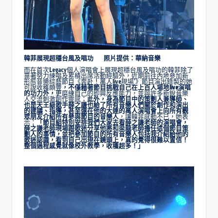
韓菲展現超穩台風及唱功 照片提供：華納音樂
而在首次Legacy個人演唱會上展現超穩台風及唱功的韓菲除了
靠著努力練唱及累積出席活動經驗外，近期前往內地參加新
形態音樂綜藝節目《奔赴！萬人live現場‘》節目演出錄製的她
可說收穫頗豐
，不僅藉著節目挑戰自己在上百人場地live演唱
的功力外，
更磨練自己的即興反應能力，並與許多新銳音樂
人交流刺激創作靈感；
此外，身為節目中的策劃人兼導師、
也是天王級歌手薛之謙也給了所有音樂人們關於創作和演出
的建議、指導，甚至還在他的大連的萬人演唱會上向所有觀
眾朋友介紹所有參與節目的音樂人
，讓韓菲感動不已，她表
示：
「節目組特別安排我們大家去看薛之謙老師的演唱會，
薛之謙老師現場跟歌迷分享他將和梁龍老師擔任這個節目策
劃人的事情，並把參加節目的所有音樂人包括我介紹給他的
歌迷認識，看到自己出現在鏡頭上，真的覺得很難以置信！
整個過程感覺就像校外教學，收穫超多！」