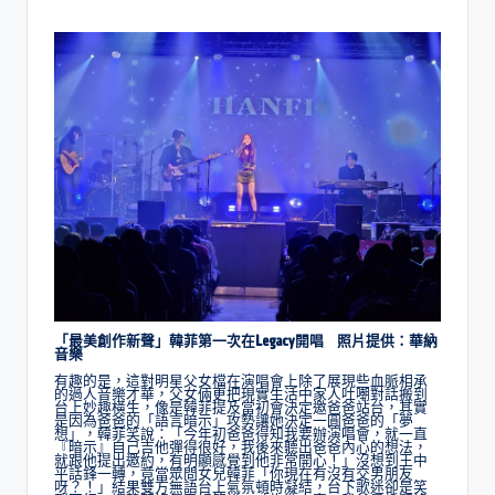
「最美創作新聲」韓菲第一次在Legacy開唱 照片提供：華納
音樂
有趣的是，這對明星父女檔在演唱會上除了展現些血脈相承
的過人音樂才華，父女倆更把現實生活中家人吐嘲對話搬到
台上妙趣橫生，像是韓菲提及當初會決定邀爸爸站台，其實
是因為爸爸的「語言暗示」攻勢讓她決定一圓爸爸的「夢
想」，韓菲笑說：「今年初爸爸得知我要辦演唱會，就一直
『暗示』自己吉他彈得很好，我後來聽出爸爸內心的想法，
就跟他提出邀約，有明顯感覺到他非常開心！」沒想到王中
平話鋒一轉，竟當眾問女兒韓菲「你現在有沒有交男朋友
呀？！」結果雙方無語台上氣氛頓時凝結，台下歌迷卻是笑