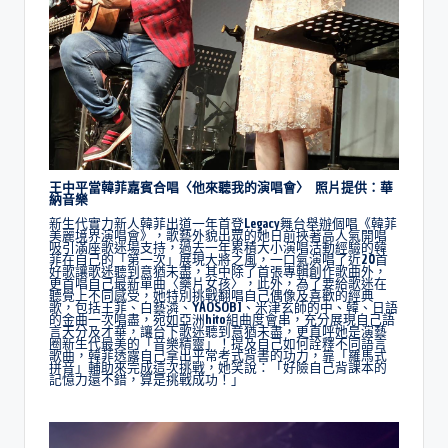
王中平當韓菲嘉賓合唱〈他來聽我的演唱會〉 照片提供：華
納音樂
新生代實力新人韓菲出道一年首登Legacy舞台舉辦個唱《韓菲
美麗境界演唱會》，歌藝外貌出眾的她日前挾著高人氣開唱
吸引滿座歌迷場支持，過去一年累積大小演唱活動經驗的韓
菲在自己的「第一次」展現大將之風，一口氣演唱了近20首
好歌讓歌迷聽到意猶未盡，其中除了首張專輯創作歌曲外，
更首唱自己最新單曲〈藥片女孩〉，此外，為了要給歌迷在
聽覺上不同感受，她特別挑戰翻唱自己偶像及喜歡的經典
歌，包括王菲、白藝潾、YAOSOBI、米津玄師的中、韓、日語
的金曲一次唱盡，宛如亞洲hito組曲度會串，充分展現自己語
言天分及才華，讓台下歌迷聽到意猶未盡，更直呼她是演藝
圈新生代最美的「音樂精靈」！提及自己如何詮釋不同語言
歌曲，韓菲透露自己拿出平常考式背書的功力，靠「羅馬式
拼音」輔助來完成這次挑戰，她笑說：「好險自己背課本的
記憶力還不錯，算是挑戰成功！」