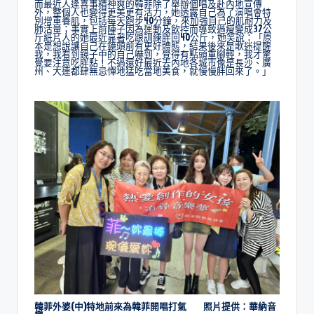
而最近人逢喜事精神爽的韓菲除了舉辦個唱及赴內地宣傳
外，整個人也變得更美更有活力，她透露自己為了演唱會特
別增重養肌，包括每天跑步40分鐘，來加強自己的肌耐力及
肺活量；事實上前陣子因為運動及飲控而導致過瘦變成37公
斤紙片人的她最近靠著吃跟訓練胖回40公斤，她笑說：「原
本是想說讓自己在鏡頭前有更好體態，結果後來是歌迷提醒
我，我看到鏡子中的自己嚇到，覺得有點頭重腳輕，我才驚
覺要注意吃胖點！不過還好最近去內地各城市像是長沙、廣
州、大連都肆無忌憚地猛吃當地美食，就慢慢胖回來了。」
韓菲外婆(中)特地前來為韓菲開唱打氣 照片提供：華納音