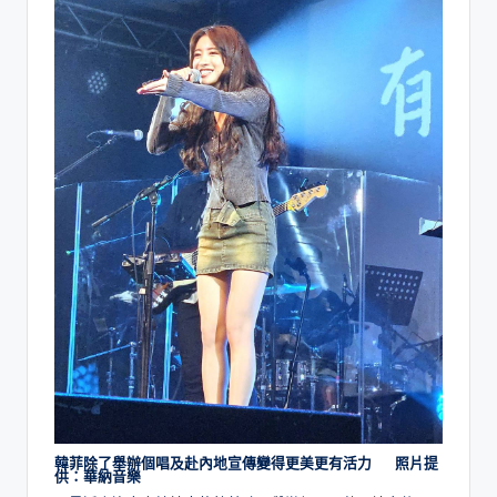
韓菲除了舉辦個唱及赴內地宣傳變得更美更有活力 照片提
供：華納音樂