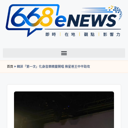
首頁
»
韓菲「第一次」化身音樂精靈開唱 揪星爸王中平助攻