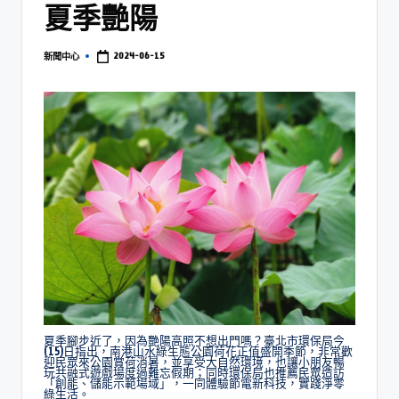
夏季艷陽
2024-06-15
新聞中心
夏季腳步近了，因為艷陽高照不想出門嗎？臺北市環保局今
(15)日指出，南港山水綠生態公園荷花正值盛開季節，非常歡
迎民眾來公園賞荷消暑，並享受大自然環境，也讓小朋友暢
玩共融式遊戲場度過難忘假期；同時環保局也推薦民眾造訪
「創能、儲能示範場域」，一同體驗節電新科技，實踐淨零
綠生活。