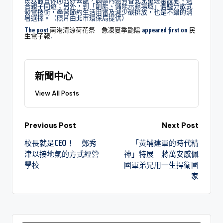
民眾假日休閒的好去處，園區內還有各式兒童遊樂設施、適
合親子同遊；另外，到「創能、儲能示範場域」體驗分散式
發電技術，學習節約生活用電及減少碳排放，也是不錯的消
暑選擇。（照片由北市環保局提供）
The post
南港清涼荷花祭 急凍夏季艷陽
appeared first on
民
生電子報
.
新聞中心
View All Posts
Previous Post
Next Post
校長就是CEO！ 鄭秀
「黃埔建軍的時代精
津以接地氣的方式經營
神」特展 蔣萬安感佩
學校
國軍弟兄用一生捍衛國
家