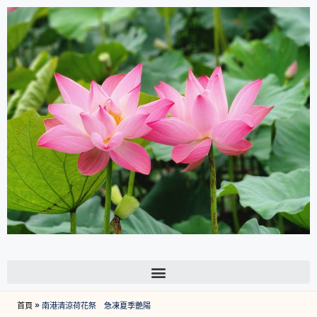
首頁
»
南港清涼荷花祭 急凍夏季艷陽