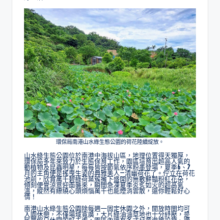
環保局南港山水綠生態公園的荷花陸續綻放。
山水綠生態公園位於南港中海拔山區，地理位置得天獨厚，
環保局多年來致力於生態保育工作，園區培育出超高人氣的
動植物及昆蟲明星，每每皆按節氣依序粉墨登場，夏季6、7
月的主角便是搖曳生姿的典雅美人—清幽荷花了。佇立在荷花
池前，欣賞萬千碧綠荷葉簇擁下盛開的無數鮮豔粉紅花朵，
傾刻便覺涼意迎面襲來，瞬間急凍夏季炎炙如火的超高氣
溫，縱然有繚繞心頭煩惱萬千也能煙消雲散，還你輕鬆好心
情！
南港山水綠生態公園除每週一固定休園之外，開放時間均可
入園休憩，不僅場域寬廣，大片綠油油草地也十分紓壓，是