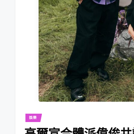
娛樂
高爾宣合體派偉俊共