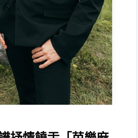
譜抒情饒舌「芭樂麻