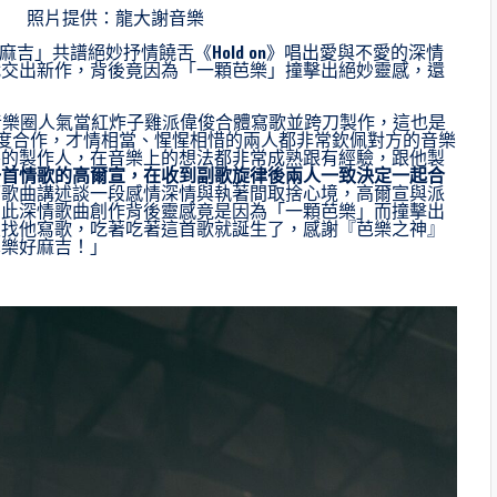
紗嗎 照片提供：龍大謝音樂
芭樂麻吉」共譜絕妙抒情饒舌《Hold on》唱出愛與不愛的深情
織交出新作，背後竟因為「一顆芭樂」撞擊出絕妙靈感，還
找來音樂圈人氣當紅炸子雞派偉俊合體寫歌並跨刀製作，這也是
再度合作，才情相當、惺惺相惜的兩人都非常欽佩對方的音樂
害的製作人，在音樂上的想法都非常成熟跟有經驗，跟他製
一首情歌的高爾宣，在收到副歌旋律後兩人一致決定一起合
而歌曲講述談一段感情深情與執著間取捨心境，高爾宣與派
如此深情歌曲創作背後靈感竟是因為「一顆芭樂」而撞擊出
室找他寫歌，吃著吃著這首歌就誕生了，感謝『芭樂之神』
芭樂好麻吉！」