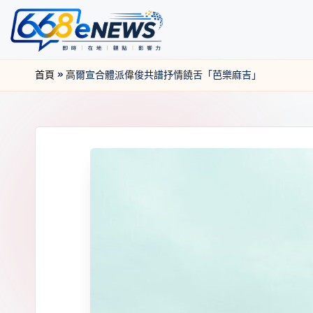
首頁
»
高爾宣合體派偉俊共譜抒情饒舌「芭樂麻吉」