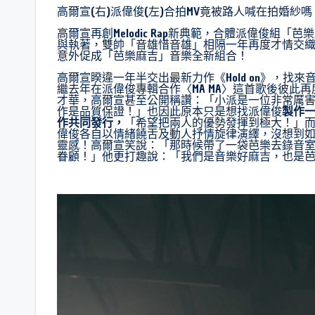
高爾宣(右)派偉俊(左)合拍MV竟被路人喊在拍婚
高爾宣再創Melodic Rap新典範，合體派偉俊組「
與執著，雙帥「音雄惜音雄」相隔一年再度才情交
意外促成「芭樂麻吉」音樂全新組合！
高爾宣睽違一年半交出最新力作《Hold on》，
繼去年在派偉俊專輯合作〈MA MA〉這首歌後彼此
才華，高爾宣甚至公開稱讚：「小派是一位非常厲
作是品質保證！」也因此原本只是想找派偉俊
製作
作共同發行，
「希望把兩人的優勢發揮到極大！」
偉俊各自以情緒饒舌及動人抒情旋律演繹，沒想到
靈感！高爾宣笑說：「那時候帶了一袋芭樂去錄音
眷顧！」他更打趣說：「我們是音樂好麻吉，也是