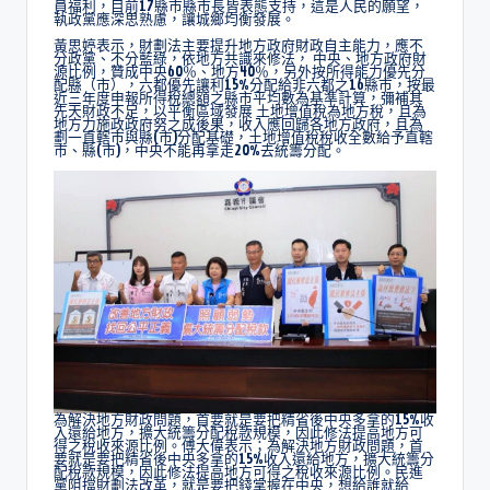
員福利，目前17縣市縣市長皆表態支持，這是人民的願望，
執政黨應深思熟慮，讓城鄉均衡發展。
黃思婷表示，財劃法主要提升地方政府財政自主能力，應不
分政黨、不分藍綠，依地方共識來修法， 中央、地方政府財
源比例，贊成中央60％、地方40％，另外按所得能力優先分
配縣（市），六都優先讓利15%分配給非六都之16縣市，按最
近三年度申報所得稅總額之縣市平均數為基準計算，彌補其
先天財政不足，以平衡區域發展 土地增值稅為地方稅，且為
地方力施政政府努之成後果，收入應回歸各地方政府，且為
劃一直轄市與縣(市)分配基礎，土地增值稅稅收全數給予直轄
市、縣(市)，中央不能再拿走20%去統籌分配。
為解決地方財政問題，首要就是要把精省後中央多拿的15%收
入還給地方，擴大統籌分配稅款規模，因此修法提高地方可
得之稅收來源比例。傅大偉表示；為解決地方財政問題，首
要就是要把精省後中央多拿的15%收入還給地方，擴大統籌分
配稅款規模，因此修法提高地方可得之稅收來源比例。民進
黨阻擋財劃法改革，就是要把錢掌握在中央，想給誰就給