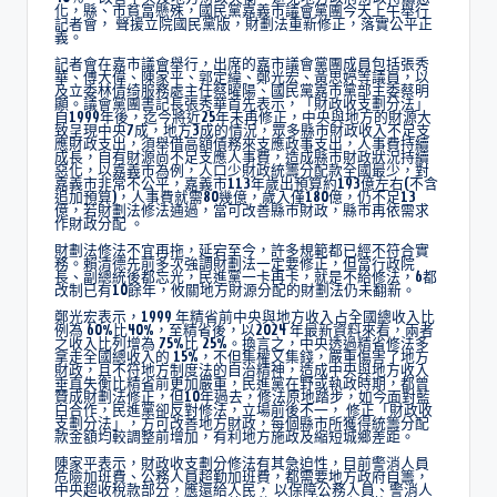
化，縣、市貧富懸殊，國民黨嘉義市議會黨團今天上午舉行
記者會， 聲援立院國民黨版，財劃法重新修正，落實公平正
義。
記者會在嘉市議會舉行，出席的嘉市議會黨團成員包括張秀
華、傅大偉、陳家平、郭定緯、鄭光宏、黃思婷等議員，以
及立委林倩绮服務處主任蔡曜陽、國民黨嘉市黨部主委蔡明
顯。議會黨團書記長張秀華首先表示，「財政收支劃分法」
自1999年後，迄今將近25年未再修正，中央與地方的財源大
致呈現中央7成，地方3成的情況，眾多縣市財政收入不足支
應財政支出，須舉借高額債務來支應政事支出，人事費持續
成長，自有財源尚不足支應人事費，造成縣市財政狀況持續
惡化，以嘉義市為例，人口少財政統籌分配款全國最少，對
嘉義市非常不公平，嘉義市113年歲出預算約193億左右(不含
追加預算)，人事費就需80幾億，歲入僅180億，仍不足13
億，若財劃法修法通過，當可改善縣市財政，縣市再依需求
作財政分配 。
財劃法修法不宜再拖，延宕至今，許多規範都已經不符合實
務。賴清德先前多次強調財劃法一定要修正，但當行政院
長、副總統後都忘光，民進黨一卡再卡，就是不給修法，6都
改制已有10餘年，攸關地方財源分配的財劃法仍未翻新。
鄭光宏表示，1999 年精省前中央與地方收入占全國總收入比
例為 60%比40%，至精省後，以2024 年最新資料來看，兩者
之收入比列增為 75%比 25%。換言之，中央透過精省修法多
拿走全國總收入的 15%，不但集權又集錢，嚴重傷害了地方
財政，且不符地方制度法的自治精神，造成中央與地方收入
垂直失衡比精省前更加嚴重，民進黨在野或執政時期，都曾
贊成財劃法修正，但10年過去，修法原地踏步，如今面對藍
白合作，民進黨卻反對修法，立場前後不一， 修正「財政收
支劃分法」，方可改善地方財政，每個縣市所獲得統籌分配
款金額均較調整前增加，有利地方施政及縮短城鄉差距。
陳家平表示，財政收支劃分修法有其急迫性，目前警消人員
危險加班費、公務人員超勤加班費，都需要地方政府自籌，
中央超收稅款部分，應還給人民， 以保障公務人員、警消人