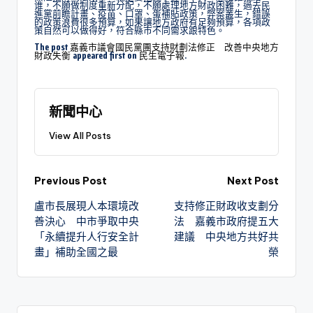
谁，不願做制度重新分配，不願處理地方財政困難，過去民
進黨前瞻計畫、疫苗、口罩、蛋補貼政策，弊案叢生，錯誤
的政策浪費很多預算，如果讓地方政府有足夠預算，各項政
策自然可以做得好，符合縣市不同需求跟特色。
The post
嘉義市議會國民黨團支持財劃法修正 改善中央地方
財政失衡
appeared first on
民生電子報
.
新聞中心
View All Posts
Previous Post
Next Post
盧市長展現人本環境改
支持修正財政收支劃分
善決心 中市爭取中央
法 嘉義市政府提五大
「永續提升人行安全計
建議 中央地方共好共
畫」補助全國之最
榮