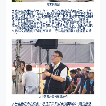
完工模擬圖
民政局長吳世瑋表示，台中市列為文化資產古蹟或歷史建築
的警局或派出所共有5處，皆為日治時期興建，縣市合併後已
陸續完成3處修復，其中頂街派出所、原梧棲警察官吏派出所
及宿舍群均採活化再利用，並委託民間經營為文化設施場
域；另烏日警察官吏派出所則由烏日分局延續歷史意義持續
做為警察廳舍使用；其餘2處刻正推動修復作業，包括今日開
工的頭汴坑警察官吏派出所，由太平區公所活化再利用；另
文化局文資處刻正協助西區第一分局進行修復工程規劃設計
中。
太平區長許貴芳簡報說明
太平區長許貴芳提到，頭汴坑警察官吏派出所第一階段將進