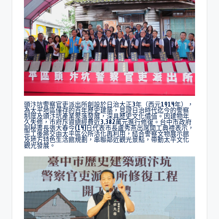
頭汴坑警察官吏派出所創設於日治大正3年（西元1914年），
為太平地區僅存的百年歷史建築，見證日治時代迄今的警察
制度及頭汴坑產業聚落發展，深具歷史文化價值。因建物年
久失修，市府斥資總經費近3,382萬元進行修復。台中市政府
副秘書長張大春今(14)日代表市長盧秀燕出席開工典禮表示，
完工後將交由太平區公所活化再利用，結合警察文物展示館
及地方特色生活館規劃，串聯鄰近觀光景點，帶動太平文化
觀光發展。