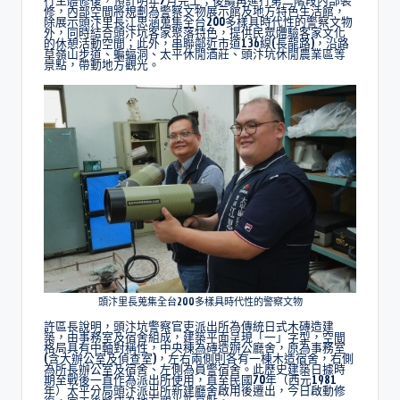
行主體修復，預計明年7月完工；後續再進行第二階段內部裝
修，內部空間將規劃為警察文物展示館及地方特色生活館，
除展示頭汴里長江思涵蒐集全台200多樣具時代性的警察文物
外，同時結合頭汴坑客家聚落特色，提供民眾體驗客家文化
的休憩活動空間；此外，串聯鄰近市道136線(長龍路)，沿路
草嶺山步道、蝙蝠洞、太平休閒酒莊、頭汴坑休閒農業區等
景點，帶動地方觀光。
頭汴里長蒐集全台200多樣具時代性的警察文物
許區長說明，頭汴坑警察官吏派出所為傳統日式木磚造建
築，由事務室及宿舍組成，建築平面呈現「一」字型，空間
格局具有中軸對稱性，中央棟為磚造辦公廳舍，原為事務室
(含大辦公室及偵查室)，左右兩側則各有一棟木造宿舍，右側
為所長辦公室及宿舍、左側為員警宿舍。此歷史建築日據時
期至戰後一直作為派出所使用，直至民國70年（西元1981
年）太平分局頭汴派出所新建廳舍啟用後遷出，今日啟動修