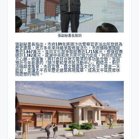
張副秘書長致詞
張副秘書長指出，市府109年將頭汴坑警察官吏派出所登錄為
歷史建築，地方多年來持續爭取修復活化，市府積極籌措經
費近1,667萬元，並向文化部爭取經費近1,715萬元，修復經費
總計3,382萬元，感謝中央和地方民代協力促成，共同完成地
方心願。修復後，將打造符合地方需求的多功能空間，並與
預計今年新建的「頭汴聖和里市民活動中心」相結合，對於
活絡鄰里集會、市政宣導、藝文推廣及文化交流，將是一大
助益，並讓太平百年歷史建築再現風華，成為太平區民眾休
閒遊憩的場所。