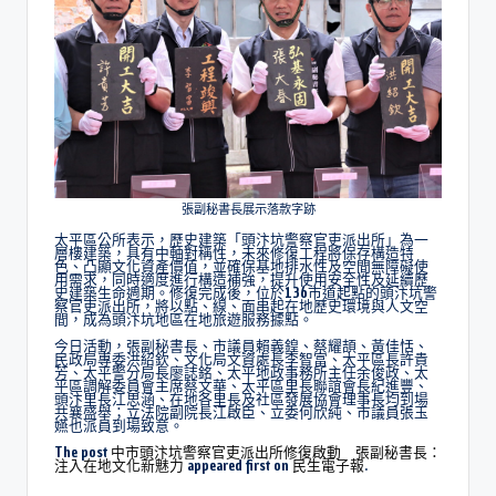
張副秘書長展示落款字跡
太平區公所表示，歷史建築「頭汴坑警察官吏派出所」為一
層樓建築，具有中軸對稱性，未來修復工程將保存構造特
色、凸顯文化資產價值，並確保基地排水性及空間無障礙使
用需求，同時適度進行構造補強，提升使用安全性及延續歷
史建築生命週期。修復完成後，位於136市道起點的頭汴坑警
察官吏派出所，將以點、線、面串起在地歷史環境與人文空
間，成為頭汴坑地區在地旅遊服務據點。
今日活動，張副秘書長、市議員賴義鍠、蔡耀頡、黃佳恬、
民政局專委洪紹欽、文化局文資處長李智富、太平區長許貴
芳、太平警分局長廖誌銘、太平地政事務所主任余俊政、太
平區調解委員會主席蔡文華、太平區里長聯誼會長紀進豐、
頭汴里長江思涵、在地各里長及社區發展協會理事長均到場
共襄盛舉；立法院副院長江啟臣、立委何欣純、市議員張玉
嬿也派員到場致意。
The post
中市頭汴坑警察官吏派出所修復啟動 張副秘書長：
注入在地文化新魅力
appeared first on
民生電子報
.