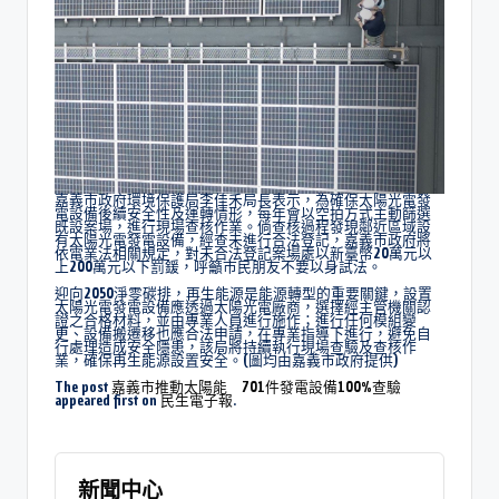
嘉義市政府環境保護局李佳禾局長表示，為確保太陽光電發
電設備後續安全性及運轉情形，每年會以空拍方式主動篩選
既設案場，進行現場查核作業。倘查核過程發現鄰近區域設
有太陽光電發電設備，經查未進行合法登記，嘉義市政府將
依電業法相關規定，對未合法登記案場處以新臺幣20萬元以
上200萬元以下罰鍰，呼籲市民朋友不要以身試法。
迎向2050淨零碳排，再生能源是能源轉型的重要關鍵，設置
太陽光電發電設備應透過太陽光電廠商，選擇經主管機關認
證之合格材料，並由專業人員進行施作；進行任何模組變
更、設備搬遷移也應合法申請，在專業指導下進行，避免自
行處理造成安全隱患，該局將持續執行現場查驗及查核作
業，確保再生能源設置安全。(圖均由嘉義市政府提供)
The post
嘉義市推動太陽能 701件發電設備100%查驗
appeared first on
民生電子報
.
新聞中心