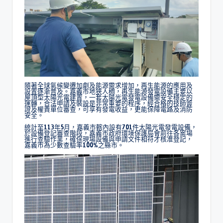
隨著全球氣候變遷加劇及能源需求增加，再生能源的應用及
設置逐漸普及。嘉義市地狹人稠，再生能源發電設備主要以
屋頂型太陽光電建置，一套太陽光電發電設備需安全穩定的
運轉，合法申請及裝設是非常重要的程序，經合格的技師簽
證及權責單位審查，可享有發電收益，更能保障電路及消防
安全。
統計至113年5月，嘉義市轄內設有701件太陽光電發電設備，
於設備登記審查階段，嘉義市政府環境保護局會前往各案場
進行查驗作業，確保現場設備與申請文件相符才核准登記，
嘉義市為少數查驗率100%之縣市。