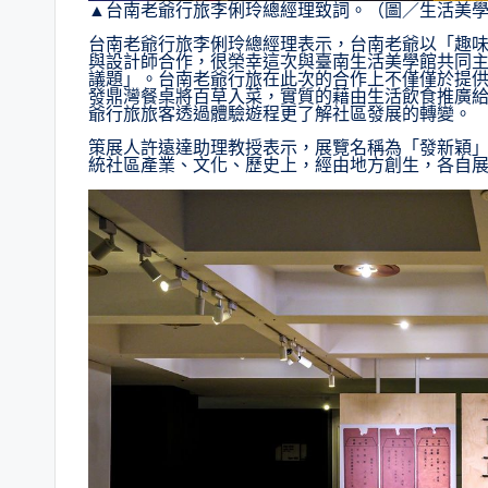
▲台南老爺行旅李俐玲總經理致詞。（圖／生活美
台南老爺行旅李俐玲總經理表示，台南老爺以「趣
與設計師合作，很榮幸這次與臺南生活美學館共同
議題」。台南老爺行旅在此次的合作上不僅僅於提
發鼎灣餐桌將百草入菜，實質的藉由生活飲食推廣
爺行旅旅客透過體驗遊程更了解社區發展的轉變。
策展人許遠達助理教授表示，展覽名稱為「發新穎
統社區產業、文化、歷史上，經由地方創生，各自