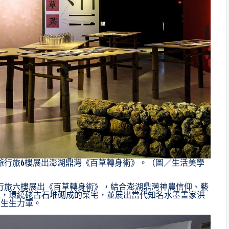
爺行旅6樓展出澎湖鼎灣《百草轉身術》。（圖／生活美學
行旅六樓展出《百草轉身術》，結合澎湖鼎灣神農信仰、藝
覺，環繞硓古石堆砌成的菜宅，並展出當代知名水墨畫家洪
創生生力軍。