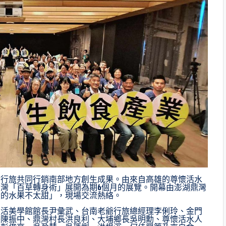
爺行旅共同行銷南部地方創生成果。由來自高雄的尊懷活水
灣「百草轉身術」展開為期6個月的展覽。開幕由澎湖鼎灣
投的水果不太甜」，現場交流熱絡。
生活美學館館長尹彙武、台南老爺行旅總經理李俐玲、金門
長陳振中、鼎灣村長洪良利、大埔鄉長吳明勳、尊懷活水人