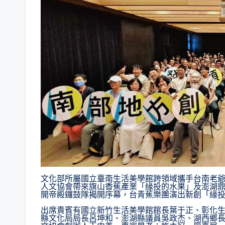
文化部所屬國立臺南生活美學館跨領域攜手台南老
人文協會帶來旗山香蕉產業「緣投的水果」及澎湖鼎
開帝殿鑼鼓隊揭開序幕，台青蕉樂團演出新創「緣
出席貴賓有國立新竹生活美學館館長葉于正、彰化
縣文化局局長呂坤和、澎湖縣議員吳政杰、湖西鄉