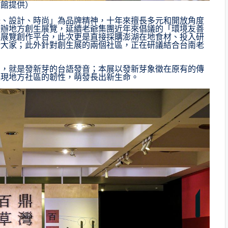
學館提供）
味、設計、時尚」為品牌精神，十年來擅長多元和開放角度
主辦地方創生展覽，延續老爺集團近年來倡議的「環境友善
供展覽創作平台，此次更是直接採購澎湖在地食材、投入研
給大家；此外針對創生展的兩個社區，正在研議結合台南老
」，就是發新芽的台語發音；本展以發新芽象徵在原有的傳
展現地方社區的韌性，萌發長出新生命。