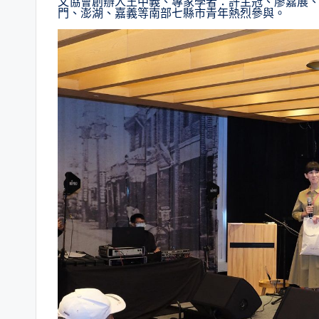
文協會創辦人王中義、專家學者：許主冠、廖嘉展
門、澎湖、嘉義等南部七縣市青年熱烈參與。