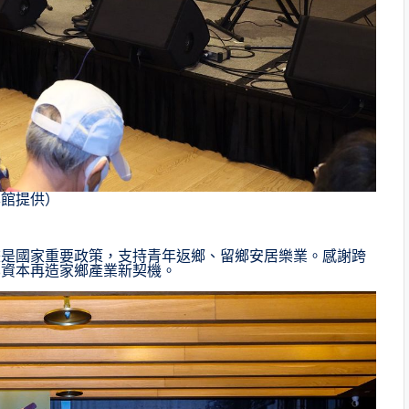
學館提供）
畫是國家重要政策，支持青年返鄉、留鄉安居樂業。感謝跨
化資本再造家鄉產業新契機。