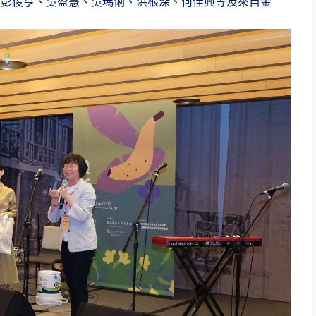
、彭俊亨、吳盈慧、吳瑪悧、洪根深、何佳興等及來自金