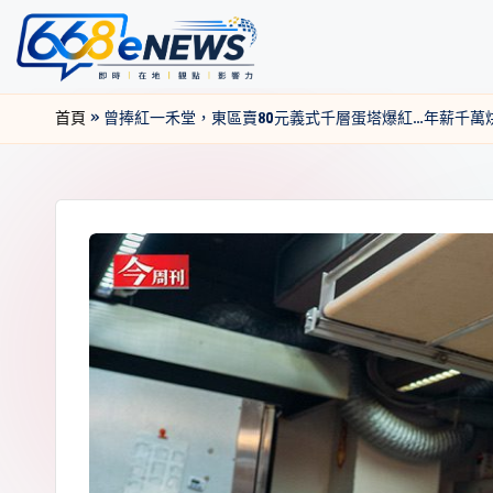
首頁
»
曾捧紅一禾堂，東區賣80元義式千層蛋塔爆紅…年薪千萬