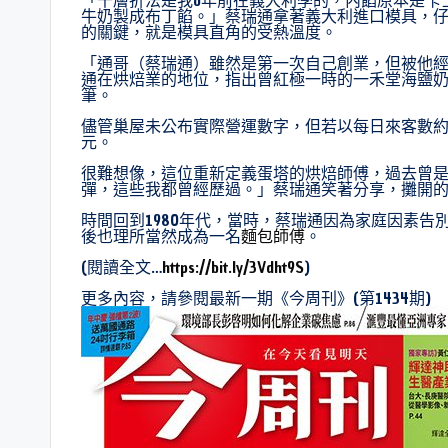
牛奶製成布丁餡。」蔡瑞通拿著義大利進口模具，
的關鍵，就是模具直角的受熱溫度。
「通哥（蔡瑞通）雖然是第一次自己創業，但被他
通在烘焙業的地位，指出曾紅極一時的一禾堂海鹽奶油捲、
筆。
儘管巢屋未公布實際營運數字，但若以每日來客數約7
元。
很難想像，這位重新定義蛋塔的烘焙師傅，過去曾
彈，這些我都曾經歷過。」蔡瑞通笑著分享，攤開
時間回到1980年代，當時，蔡瑞通因為家庭因素告
後也理所當然成為一名
麵包師傅
。
(閱讀全文…
https://bit.ly/3Vdht9S
)
更多內容，請參閱最新一期《今周刊》(第1434期)