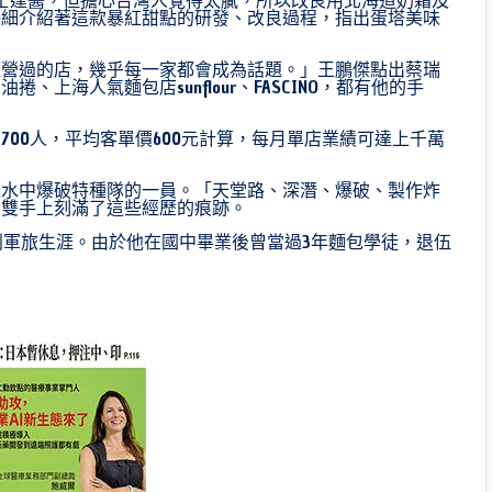
仔細介紹著這款暴紅甜點的研發、改良過程，指出蛋塔美味
經營過的店，幾乎每一家都會成為話題。」王鵬傑點出蔡瑞
上海人氣麵包店sunflour、FASCINO，都有他的手
00人，平均客單價600元計算，每月單店業績可達上千萬
是水中爆破特種隊的一員。「天堂路、深潛、爆破、製作炸
的雙手上刻滿了這些經歷的痕跡。
別軍旅生涯。由於他在國中畢業後曾當過3年麵包學徒，退伍