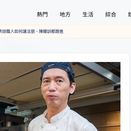
熱門
地方
生活
綜合
烘焙職人如何讓法朋、陳耀訓都跟進