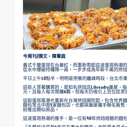
今周刊/撰文‧陳葦庭
義式千層蛋塔在台暴紅，而重新帶起這波蛋塔熱潮的
從水中爆破特種隊一員，一步步成為年薪千萬的烘
平日上午10點半，明明是用餐的離峰時段，台北市
這些人等著購買的，是知名烘焙店Libreadry巢屋
元，且每人每次限購6顆，但每天仍吸引上百位民眾
這股蛋塔風潮也重新在台灣烘焙圈吹起，包含世界
麵包等北中南5家麵包店，也都與巢屋攜手聯名販售
紛推出類似商品。
這波蛋塔熱潮的推手，是一位有40年烘焙經驗的麵
「千層折法是我6年前在義大利學的，內餡原本是卡