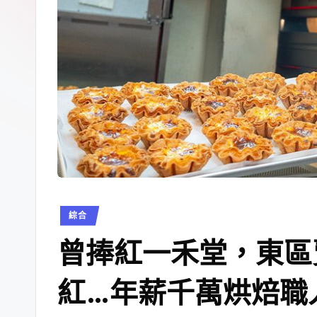
綜合
曾捧紅一禾堂，東區
紅…年薪千萬烘焙職