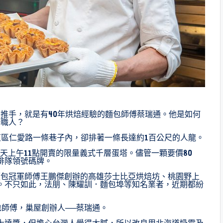
推手，就是有40年烘焙經驗的麵包師傅蔡瑞通。他是如何
焙職人？
東區仁愛路一條巷子內，卻排著一條長達約1百公尺的人龍。
，每天上午11點開賣的限量義式千層蛋塔。儘管一顆要價80
排隊領號碼牌。
麵包冠軍師傅王鵬傑創辦的高雄莎士比亞烘焙坊、桃園野上
。不只如此，法朋、陳耀訓．麵包埠等知名業者，近期都紛
包師傅，巢屋創辦人──蔡瑞通。
士達醬，但擔心台灣人覺得太膩，所以改良用北海道奶霜及