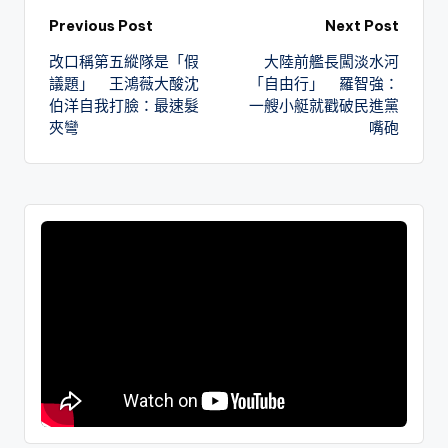
Previous Post
Next Post
改口稱第五縱隊是「假
大陸前艦長闖淡水河
議題」 王鴻薇大酸沈
「自由行」 羅智強：
伯洋自我打臉：最速髮
一艘小艇就戳破民進黨
夾彎
嘴砲