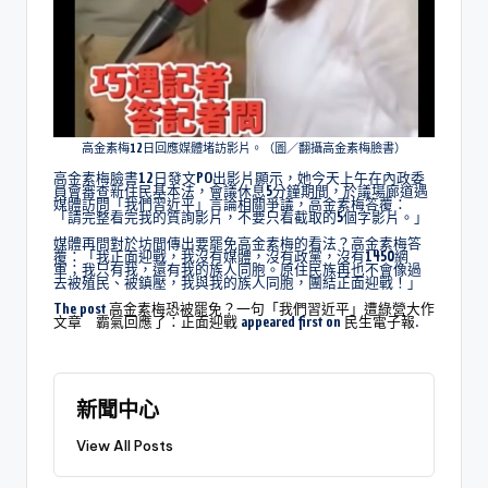
高金素梅12日回應媒體堵訪影片。（圖／翻攝高金素梅臉書）
高金素梅臉書12日發文PO出影片顯示，她今天上午在內政委
員會審查新住民基本法，會議休息5分鐘期間，於議場廊道遇
媒體訪問「我們習近平」言論相關爭議，高金素梅答覆：
「請完整看完我的質詢影片，不要只看截取的5個字影片。」
媒體再問對於坊間傳出要罷免高金素梅的看法？高金素梅答
覆：「我正面迎戰，我沒有媒體，沒有政黨，沒有1450網
軍；我只有我，還有我的族人同胞。原住民族再也不會像過
去被殖民、被鎮壓，我與我的族人同胞，團結正面迎戰！」
The post
高金素梅恐被罷免？一句「我們習近平」遭綠營大作
文章 霸氣回應了：正面迎戰
appeared first on
民生電子報
.
新聞中心
View All Posts