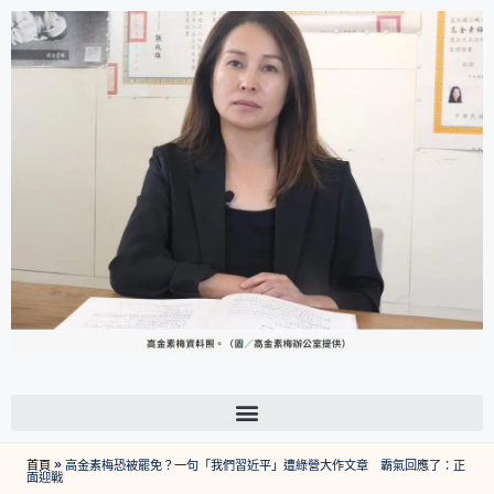
首頁
»
高金素梅恐被罷免？一句「我們習近平」遭綠營大作文章 霸氣回應了：正
面迎戰