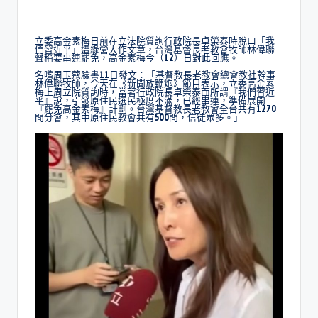
立委高金素梅日前在立法院質詢行政院長卓榮泰時脫口「我
們習近平」遭綠營大作文章，台灣基督長老教會牧師林偉聯
聲稱要串連罷免，高金素梅今（12）日對此回應。
名嘴周玉蔻臉書11日發文：「基督教長老教會總會教社幹事
林偉聯牧師，今天在《新聞放鞭炮》節目表示，立委高金素
梅上周立院質詢時，當著行政院長卓榮泰面所謂『我們習近
平』說，引發原住民選民極度不滿，已經串連，準備展開
『罷免高金素梅』計劃。台灣基督教長老教會全台共有1270
間分會，其中原住民教會共有500間，信徒眾多。」