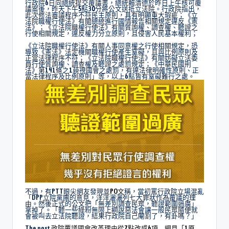
行政院6日向總統提交覆議書，總統賴清德於昨日上午核可覆
議案後，昨天下午5點30分將公文送抵立法院。行政院指出，
此次修法審議程序不符民主原則，具有明顯重大瑕疵；《立
法院職權行使法》有關總統進行國情報告相關規定違反《憲
法》；《立法院職權行使法》有關質詢權、調查權、聽證之
行使相關規定，違反權力分立原則，且侵害人民基本權利；
《立法院職權行使法》有關人事同意權之行使相關規定，恐
導致《憲法》法定機關職權行使產生窒礙，且與比例原則及
正當法律程序不符；《立法院職權行使法》有關妨礙立法委
員行使質詢權、調查權及聽證之處罰規定；《中華民國刑
法》第141條之1藐視國會之處罰，有違法律明確性原則、正
當法律程序及比例原則」等，以上6點皆有窒礙難行之處。
不過，有PTT眼尖網友發現並
PO文
稱，當初罵行政院立場混亂
「DPP立院黨團的意見，洋洋灑灑列七大罪狀作為覆議的理
由。然後正式的公文把「無差別調查民眾，聽證範圍過廣」
拿掉了。「聽一些綠粉無限上綱說惡法會讓一般民眾隨便就
會被叫去立法院聽證，結果行政院自己閹割了，有卦嗎？」
The post
政院覆議國會改革理由從7點改成6項 網見「1原