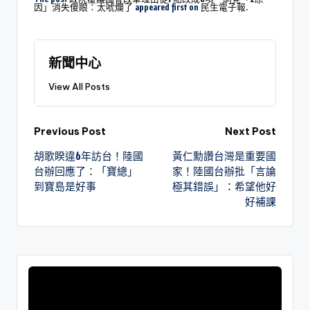
因」消失傻眼：太唬爛了
appeared first on
民生電子報
.
新聞中心
View All Posts
Previous Post
Next Post
胡歌睽違6年訪台！陸國
黃仁勳讚台灣是重要國
台辦回應了：「寶總」
家！陸國台辦批「言論
到寶島是好事
極其錯誤」：希望他好
好補課