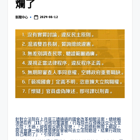
爛了
2024-06-12
新聞中心
針對立法院在上月底三讀通過的國會改革相關法案，總統賴
清德在昨（11）日核可覆議案，行政院也在傍晚送交公文至
立院。不過，卻有眼尖網友發現，「之前綠粉無限上綱說，
惡法會讓一般民眾隨便就會被叫去立法院聽證，結果行政院
自己閹割了」，引發討論。