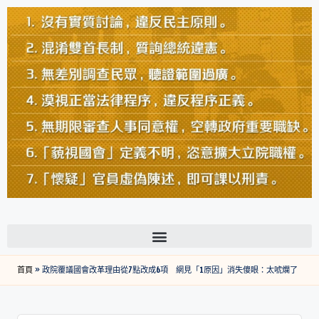
首頁
»
政院覆議國會改革理由從7點改成6項 網見「1原因」消失傻眼：太唬爛了