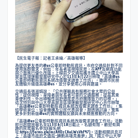
【民生電子報：記者王承綸／高雄報導】
為提供更友善的iBus公車即時動態資訊，市府交通局針對不同
使用族群需求，例如：年長者或視障民眾，在APP及網頁功能
與介面進行優化改版。上線前夕交通局攜手國立中山大學高
屏澎區域運輸發展研究中心於113年6月22日辨理「高雄iBus
公車即時動態資訊系統改版需求調查工作坊」，邀請市民朋
友體驗升級版高雄iBus，並分享使用心得與建議。
交通局長張淑娟說：「公共運輸具有服務社會大眾的公益
性，提供視障、身障者與年長者可靠的交通服務，提高其乘
車便利性、外出順暢性與舒適度是市府團隊致力的目標。」
這次特別與中山大學高屏澎區域運輸發展研究中心合作辦理
「高雄iBus公車即時動態資訊系統改版需求調查工作坊」，集
結學術單位、協會機構及公民代表與會，期透過討論，蒐集
更多針對新版iBus的實際體驗反饋與未來精進推動的方向。
「高雄iBus公車即時動態資訊系統改版需求調查工作坊」活動
即日起開放報名至113年6月18日截止，名額有限，歡迎有興
趣的民眾報名參加(報名網
址:https://forms.gle/mzAHDzCAuLWsVhF47)。活動相關訊息可
上「高雄市政府交通局-轉動高雄青春夢」與「國立中山大學