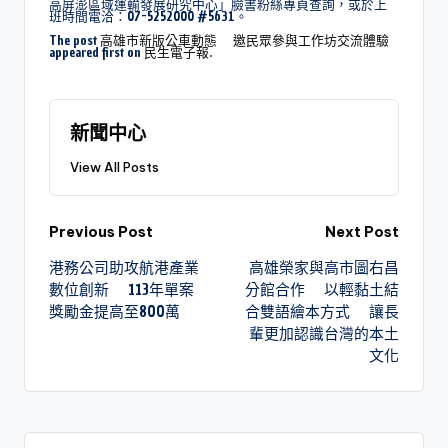
高屏澎區域運輸發展研究中心」臉書粉絲專頁查詢，或於上
班時間電洽：07-5252000 #5631。
The post
高雄市新版公車動態 邀民眾參與工作坊交流體驗
appeared first on
民生電子報
.
新聞中心
View All Posts
Previous Post
Next Post
港務公司助攻航港產業
高雄榮家與高市圖右昌
數位創新 113年單案
分館合作 以輕黏土結
獎勵金提高至800萬
合雙語繪本方式 讓長
輩更加認識台灣的本土
文化