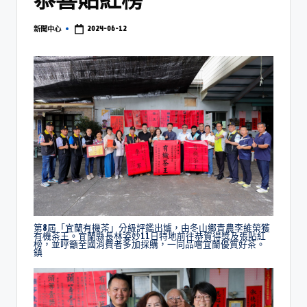
2024-06-12
新聞中心
第8屆「宜蘭有機茶」分級評鑑出爐，由冬山鄉青農李維榮獲
有機茶王。宜蘭縣長林姿妙11日特地前往恭賀得獎及張貼紅
榜，並呼籲全國消費者多加採購，一同品嚐宜蘭優質好茶。
鎮