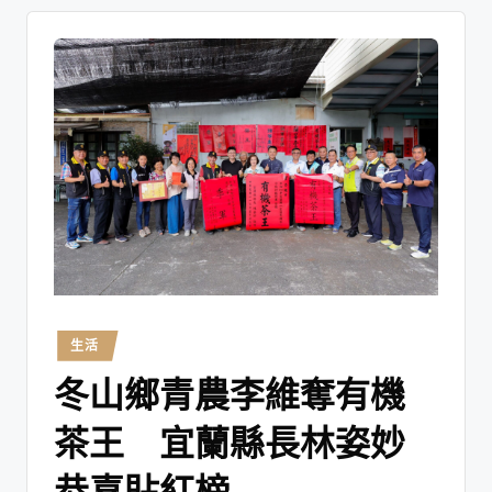
生活
冬山鄉青農李維奪有機
茶王 宜蘭縣長林姿妙
恭喜貼紅榜