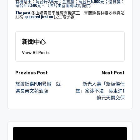
有機茶王：每台斤2萬元；金質獎：每台斤6,000元；優質獎：
每台斤3,600元。（照片由宜蘭縣政府提供）
The post
冬山鄉青農李維奪有機茶王 宜蘭縣長林姿妙恭喜貼
紅榜
appeared first on
民生電子報
.
新聞中心
View All Posts
Previous Post
Next Post
旅遊抵嘉FUN暑假 就
新光人壽「新板傑仕
選長榮文苑酒店
堡」案涉不法 吳東進1
億元天價交保