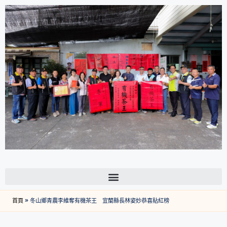
首頁
»
冬山鄉青農李維奪有機茶王 宜蘭縣長林姿妙恭喜貼紅榜