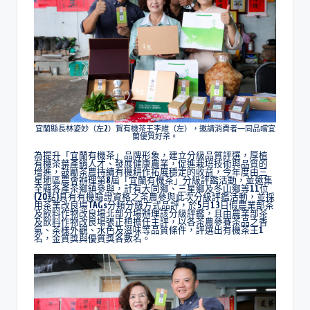
宜蘭縣長林姿妙（左2）賀有機茶王李維（左），邀請消費者一同品嚐宜
蘭優質好茶。
為提升「宜蘭有機茶」品牌形象，建立分級品質評選，厚植
有機茶葉產銷人才、發展健康農業，促進栽培技術與品質的
增進，鼓勵茶農持續有機耕作拓展穩定的收益，今年度由三
星地區農會辦理第8屆「宜蘭有機茶」分級評鑑活動，並邀集
全縣各產茶鄉鎮參與，計有大同鄉、三星鄉及冬山鄉等11位
(20點)具有有機驗證資格之茶農參與此次分級評鑑活動，並採
用茶業改良場TAGs分類分級方式品評，於5月13日假農業部茶
及飲料作物改良場北部分場辦理該分級評鑑，且由農業部茶
及飲料作物改良場張正桓擔任主評，以各茶農參賽茶品之香
氣、茶樣外觀、水色及滋味等品質條件，評選出有機茶王1
名，金質獎與優質獎各數名。