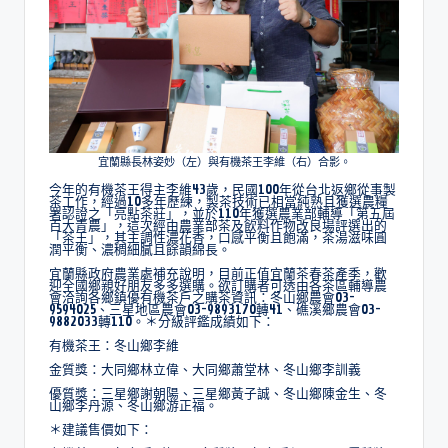
宜蘭縣長林姿妙（左）與有機茶王李維（右）合影。
今年的有機茶王得主李維43歲，民國100年從台北返鄉從事製
茶工作，經過10多年歷練，製茶技術已相當純熟且獲選農糧
署認證之「亮點茶莊」，並於110年獲選農業部輔導「第五屆
百大青農」，這次經由農業部茶及飲料作物改良場評選出的
「茶王」，其主調性濃花香，口感平衡且飽滿，茶湯滋味圓
潤平衡、濃稠細膩且餘韻綿長。
宜蘭縣政府農業處補充說明，目前正值宜蘭茶春茶產季，歡
迎全國鄉親好朋友多多選購。欲訂購者可透由各茶區輔導農
會洽詢各鄉鎮優有機茶戶之購茶資訊：冬山鄉農會03-
9594025、三星地區農會03-9893170轉41、礁溪鄉農會03-
9882033轉110。＊分級評鑑成績如下：
有機茶王：冬山鄉李維
金質獎：大同鄉林立偉、大同鄉蕭堂林、冬山鄉李訓義
優質獎：三星鄉謝朝陽、三星鄉黃子誠、冬山鄉陳金生、冬
山鄉李丹源、冬山鄉游正福。
＊建議售價如下：